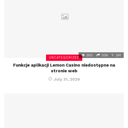
350
206
241
UNCATEGORIZED
Funkcje aplikacji Lemon Casino niedostępne na
stronie web
July 31, 2026