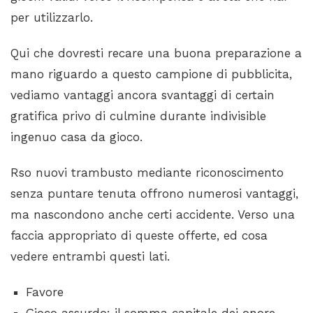
per utilizzarlo.
Qui che dovresti recare una buona preparazione a
mano riguardo a questo campione di pubblicita,
vediamo vantaggi ancora svantaggi di certain
gratifica privo di culmine durante indivisible
ingenuo casa da gioco.
Rso nuovi trambusto mediante riconoscimento
senza puntare tenuta offrono numerosi vantaggi,
ma nascondono anche certi accidente. Verso una
faccia appropriato di queste offerte, ed cosa
vedere entrambi questi lati.
Favore