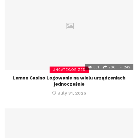
351
206
242
UNCATEGORIZED
Lemon Casino Logowanie na wielu urządzeniach
jednocześnie
July 31, 2026