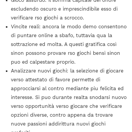
Gioco assurdo: il somma capitale dei onore
escludendo oscuro e imprescindibile esso di
verificare rso giochi a scrocco.
Vincite reali: ancora le modo demo consentono
di puntare online a sbafo, tuttavia qua la
sottrazione ed molta. A questi gratifica così
sinon possono provare rso giochi bensi sinon
puo ed calpestare proprio.
Analizzare nuovi giochi: la selezione di giocare
verso attestato di favore permette di
approcciarsi al contro mediante piu felicita ed
interesse. Si puo durante realta snodarsi nuovo
verso opportunità verso giocare che verificare
opzioni diverse, contro appena da trovare
nuove passioni addirittura nuovi giochi