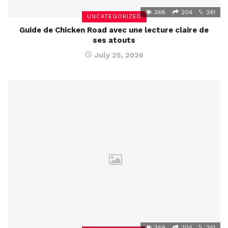
348
204
241
UNCATEGORIZED
Guide de Chicken Road avec une lecture claire de
ses atouts
July 25, 2026
349
204
241