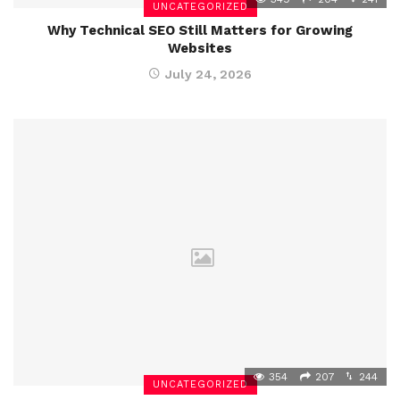
UNCATEGORIZED
Why Technical SEO Still Matters for Growing
Websites
July 24, 2026
354
207
244
UNCATEGORIZED