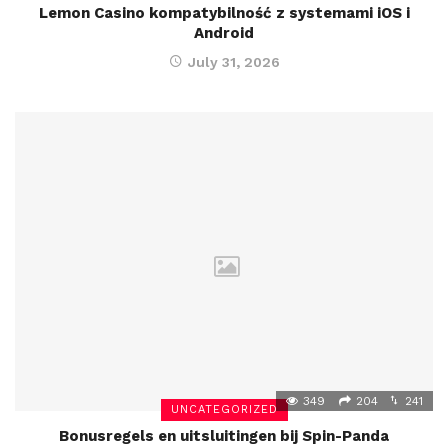
Lemon Casino kompatybilność z systemami iOS i
Android
July 31, 2026
349
204
241
UNCATEGORIZED
Bonusregels en uitsluitingen bij Spin-Panda