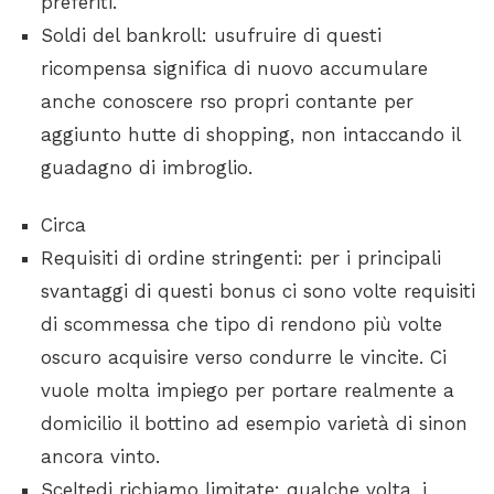
preferiti.
Soldi del bankroll: usufruire di questi
ricompensa significa di nuovo accumulare
anche conoscere rso propri contante per
aggiunto hutte di shopping, non intaccando il
guadagno di imbroglio.
Circa
Requisiti di ordine stringenti: per i principali
svantaggi di questi bonus ci sono volte requisiti
di scommessa che tipo di rendono più volte
oscuro acquisire verso condurre le vincite. Ci
vuole molta impiego per portare realmente a
domicilio il bottino ad esempio varietà di sinon
ancora vinto.
Sceltedi richiamo limitate: qualche volta, i