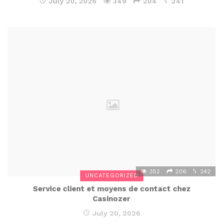
352
206
242
UNCATEGORIZED
Service client et moyens de contact chez
Casinozer
July 20, 2026