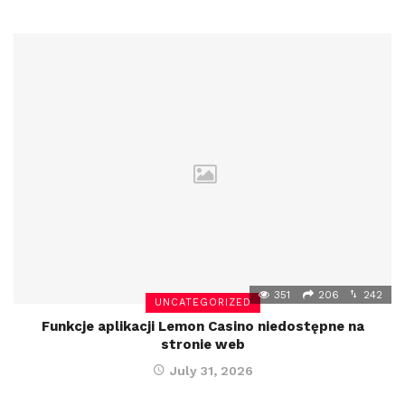
351
206
242
UNCATEGORIZED
Funkcje aplikacji Lemon Casino niedostępne na
stronie web
July 31, 2026