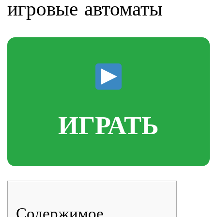
игровые автоматы
ИГРАТЬ
Содержимое