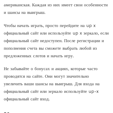
американская. Каждая из них имеет свои особенности
и шансы на выигрыш.
Чтобы начать играть, просто перейдите на up x
официальный сайт или используйте up x зеркало, если
официальный сайт недоступен. После регистрации и
пополнения счета вы сможете выбрать любой из
предложенных слотов и начать игру.
Не забывайте о бонусах и акциях, которые часто
проводятся на сайте. Они могут значительно
увеличить ваши шансы на выигрыш. Для входа на
официальный сайт или зеркало используйте up-x
официальный сайт вход.