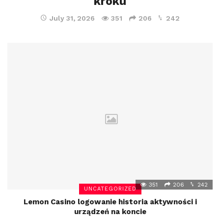
kroku
July 31, 2026
351
206
242
351
206
242
UNCATEGORIZED
Lemon Casino logowanie historia aktywności i
urządzeń na koncie