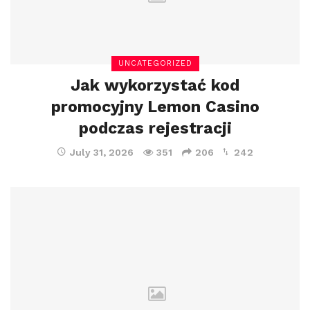
UNCATEGORIZED
Jak wykorzystać kod
promocyjny Lemon Casino
podczas rejestracji
July 31, 2026
351
206
242