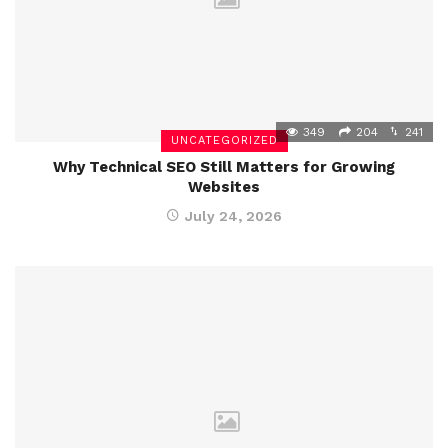
349
204
241
UNCATEGORIZED
Why Technical SEO Still Matters for Growing
Websites
July 24, 2026