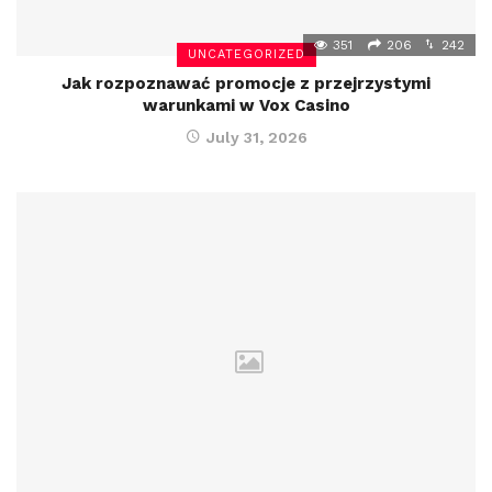
351
206
242
UNCATEGORIZED
Jak rozpoznawać promocje z przejrzystymi
warunkami w Vox Casino
July 31, 2026