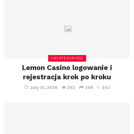
UNCATEGORIZED
Lemon Casino logowanie i
rejestracja krok po kroku
July 31, 2026
352
206
242