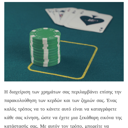
Η διαχείριση των χρημάτων σας περιλαμβάνει επίσης την
παρακολούθηση των κερδών και των ζημιών σας. Ένας
καλός τρόπος να το κάνετε αυτό είναι να καταγράφετε
κάθε σας κίνηση, ώστε να έχετε μια ξεκάθαρη εικόνα της
κατάστασής σας. Με αυτόν τον τρόπο, μπορείτε να