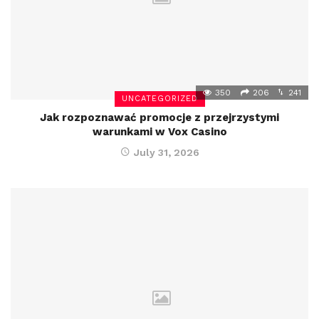
350
206
241
UNCATEGORIZED
Jak rozpoznawać promocje z przejrzystymi
warunkami w Vox Casino
July 31, 2026