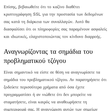
Επίσης, βεβαιωθείτε ότι το καζίνο διαθέτει
κρυπτογράφηση SSL για την προστασία των δεδομένων
σας κατά τη διάρκεια των συναλλαγών. Αυτό θα
διασφαλίσει ότι οι πληροφορίες σας παραμένουν ασφαλείς
και ιδιωτικές, ελαχιστοποιώντας τον κίνδυνο διαρροής.
Αναγνωρίζοντας τα σημάδια του
προβληματικού τζόγου
Είναι σημαντικό να είστε σε θέση να αναγνωρίσετε τα
σημάδια του προβληματικού τζόγου. Αν παρατηρήσετε ότι
ξοδεύετε περισσότερα χρήματα από όσα έχετε
προγραμματίσει ή αν νιώθετε ότι δεν μπορείτε να
σταματήσετε, είναι καιρός να αναθεωρήσετε τη
συμπεριφορά σας. Η αναγνώριση αυτών των σημείων