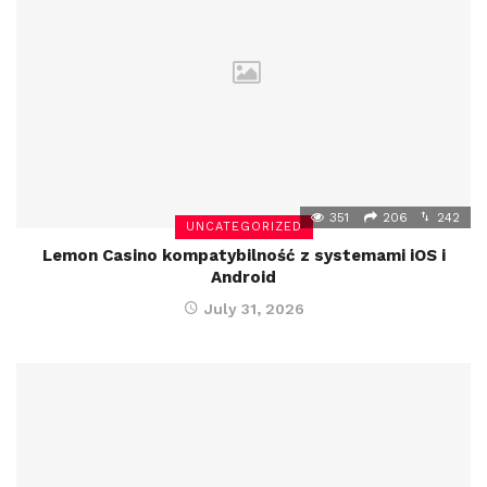
351
206
242
UNCATEGORIZED
Lemon Casino kompatybilność z systemami iOS i
Android
July 31, 2026