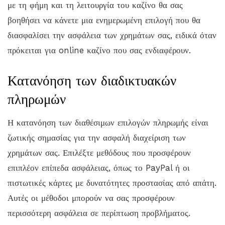
με τη φήμη και τη λειτουργία του καζίνο θα σας
βοηθήσει να κάνετε μια ενημερωμένη επιλογή που θα
διασφαλίσει την ασφάλεια των χρημάτων σας, ειδικά όταν
πρόκειται για online καζίνο που σας ενδιαφέρουν.
Κατανόηση των διαδικτυακών
πληρωμών
Η κατανόηση των διαθέσιμων επιλογών πληρωμής είναι
ζωτικής σημασίας για την ασφαλή διαχείριση των
χρημάτων σας. Επιλέξτε μεθόδους που προσφέρουν
επιπλέον επίπεδα ασφάλειας, όπως το PayPal ή οι
πιστωτικές κάρτες με δυνατότητες προστασίας από απάτη.
Αυτές οι μέθοδοι μπορούν να σας προσφέρουν
περισσότερη ασφάλεια σε περίπτωση προβλήματος.