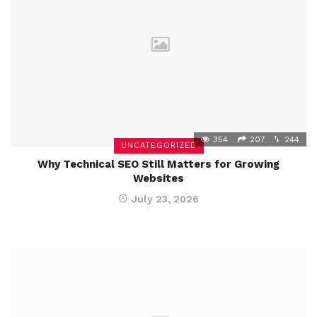
354
207
244
UNCATEGORIZED
Why Technical SEO Still Matters for Growing
Websites
July 23, 2026