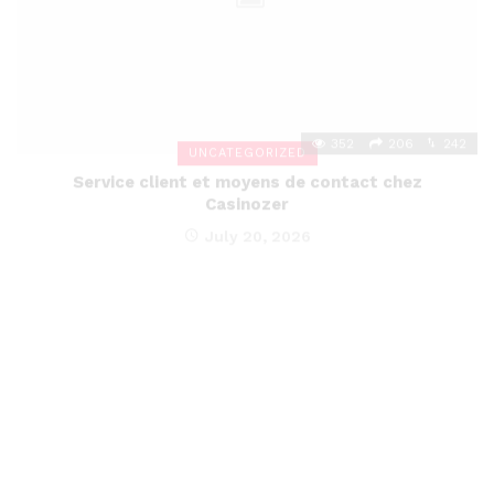
352
206
242
UNCATEGORIZED
Service client et moyens de contact chez
Casinozer
July 20, 2026