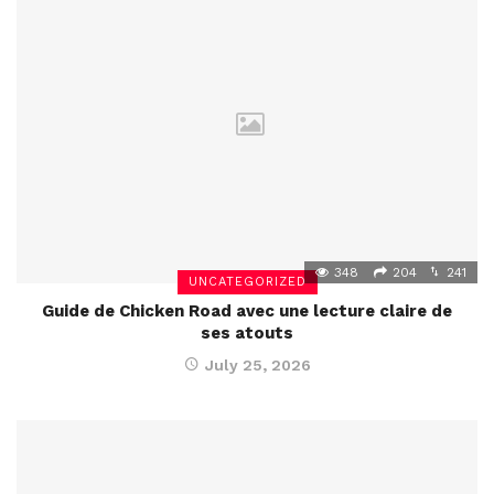
348
204
241
UNCATEGORIZED
Guide de Chicken Road avec une lecture claire de
ses atouts
July 25, 2026