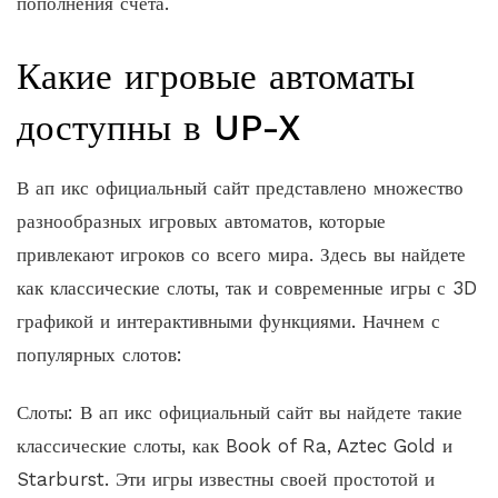
пополнения счета.
Какие игровые автоматы
доступны в UP-X
В ап икс официальный сайт представлено множество
разнообразных игровых автоматов, которые
привлекают игроков со всего мира. Здесь вы найдете
как классические слоты, так и современные игры с 3D
графикой и интерактивными функциями. Начнем с
популярных слотов:
Слоты: В ап икс официальный сайт вы найдете такие
классические слоты, как Book of Ra, Aztec Gold и
Starburst. Эти игры известны своей простотой и