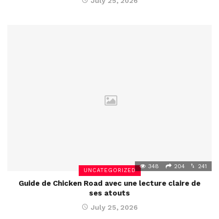
July 25, 2026
348
204
241
UNCATEGORIZED
Guide de Chicken Road avec une lecture claire de
ses atouts
July 25, 2026