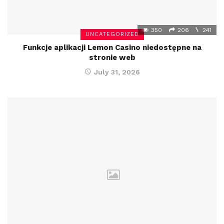
350
206
241
UNCATEGORIZED
Funkcje aplikacji Lemon Casino niedostępne na
stronie web
July 31, 2026