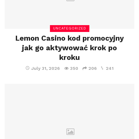
UNCATEGORIZED
Lemon Casino kod promocyjny
jak go aktywować krok po
kroku
July 31, 2026
350
206
241