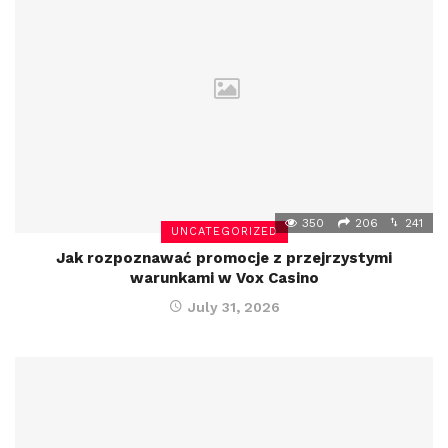
350
206
241
UNCATEGORIZED
Jak rozpoznawać promocje z przejrzystymi
warunkami w Vox Casino
July 31, 2026