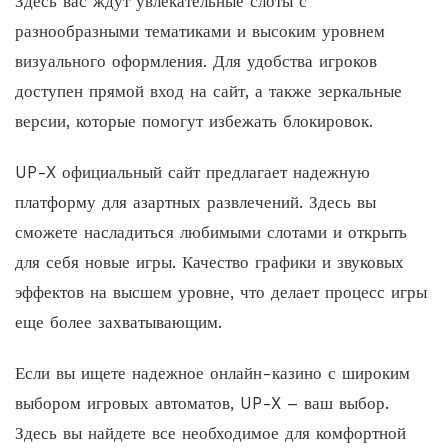
Здесь вас ждут увлекательные слоты с
разнообразными тематиками и высоким уровнем
визуального оформления. Для удобства игроков
доступен прямой вход на сайт, а также зеркальные
версии, которые помогут избежать блокировок.
UP-X официальный сайт предлагает надежную
платформу для азартных развлечений. Здесь вы
сможете насладиться любимыми слотами и открыть
для себя новые игры. Качество графики и звуковых
эффектов на высшем уровне, что делает процесс игры
еще более захватывающим.
Если вы ищете надежное онлайн-казино с широким
выбором игровых автоматов, UP-X – ваш выбор.
Здесь вы найдете все необходимое для комфортной