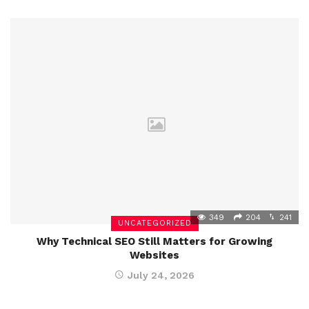
349
204
241
UNCATEGORIZED
Why Technical SEO Still Matters for Growing
Websites
July 24, 2026