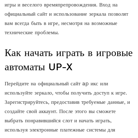
игры и веселого времяпрепровождения. Вход на
официальный сайт и использование зеркала позволят
вам всегда быть в игре, несмотря на возможные
технические проблемы.
Как начать играть в игровые
автоматы UP-X
Перейдите на официальный сайт ap икс или
используйте зеркало, чтобы получить доступ к игре.
Зарегистрируйтесь, предоставив требуемые данные, и
создайте свой аккаунт. После этого вы сможете
выбрать понравившийся слот и начать играть,
используя электронные платежные системы для