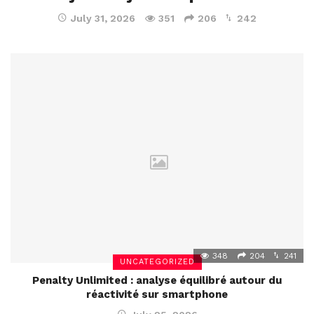
July 31, 2026
351
206
242
348
204
241
UNCATEGORIZED
Penalty Unlimited : analyse équilibré autour du
réactivité sur smartphone