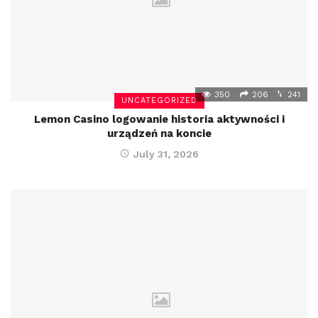
350
206
241
UNCATEGORIZED
Lemon Casino logowanie historia aktywności i
urządzeń na koncie
July 31, 2026