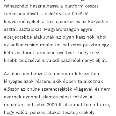
felhasználó használhassa a platform összes
funkcionalitását – beleértve az üdvözlő
kedvezményeket, a free spineket és az közvetlen
asztali asztalokat. Magyarországon egyre
elterjedtebbé alakulnak az olyan kaszinók, ahol
az online casino minimum befizetés pusztán egy-
két ezer forint, ami lehetővé teszi, hogy még
kisebb büdzsével is valódi kaszinóélményt élj át.
Az alacsony befizetési minimum kifejezetten
lényeges azok részére, akik éppen találkoznak
először az online szerencsejáték világával, és nem
akarnak azonnal jelentős pénzt feltéve. A
minimum befizetés 2000 ft alkalmat teremt arra,
hogy valódi pénzes játékot tesztelj csekély