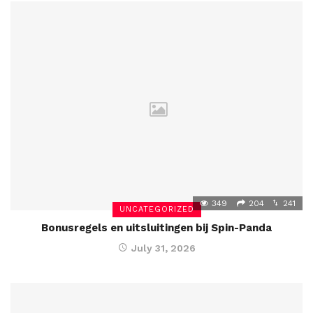
349
204
241
UNCATEGORIZED
Bonusregels en uitsluitingen bij Spin-Panda
July 31, 2026