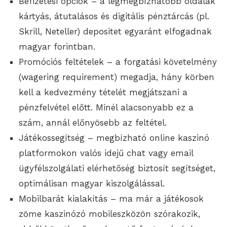
Befizetési opciók – a legmegbízhatóbb oldalak
kártyás, átutalásos és digitális pénztárcás (pl.
Skrill, Neteller) depositet egyaránt elfogadnak
magyar forintban.
Promóciós feltételek – a forgatási követelmény
(wagering requirement) megadja, hány körben
kell a kedvezmény tételét megjátszani a
pénzfelvétel előtt. Minél alacsonyabb ez a
szám, annál előnyösebb az feltétel.
Játékossegítség – megbízható online kaszinó
platformokon valós idejű chat vagy email
ügyfélszolgálati elérhetőség biztosít segítséget,
optimálisan magyar kiszolgálással.
Mobilbarát kialakítás – ma már a játékosok
zöme kaszinózó mobileszközön szórakozik,