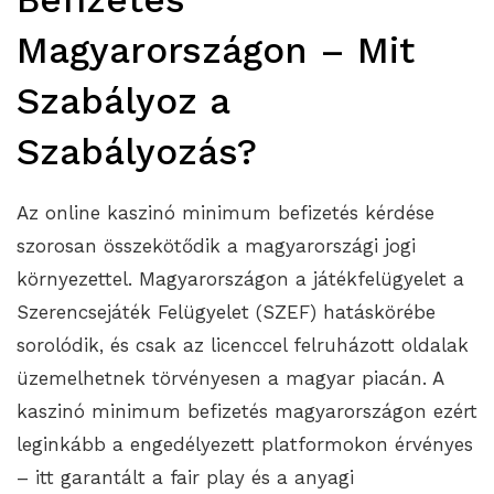
Magyarországon – Mit
Szabályoz a
Szabályozás?
Az online kaszinó minimum befizetés kérdése
szorosan összekötődik a magyarországi jogi
környezettel. Magyarországon a játékfelügyelet a
Szerencsejáték Felügyelet (SZEF) hatáskörébe
sorolódik, és csak az licenccel felruházott oldalak
üzemelhetnek törvényesen a magyar piacán. A
kaszinó minimum befizetés magyarországon ezért
leginkább a engedélyezett platformokon érvényes
– itt garantált a fair play és a anyagi