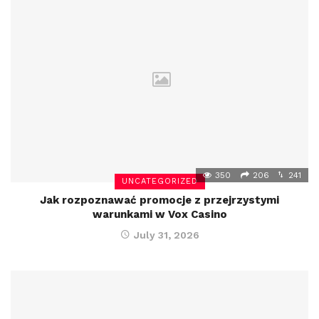
350
206
241
UNCATEGORIZED
Jak rozpoznawać promocje z przejrzystymi
warunkami w Vox Casino
July 31, 2026