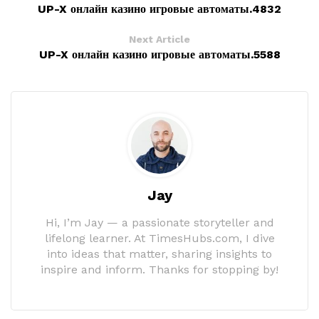
UP-X онлайн казино игровые автоматы.4832
Next Article
UP-X онлайн казино игровые автоматы.5588
Jay
Hi, I’m Jay — a passionate storyteller and
lifelong learner. At TimesHubs.com, I dive
into ideas that matter, sharing insights to
inspire and inform. Thanks for stopping by!