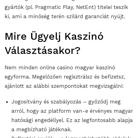
gyártók (pl. Pragmatic Play, NetEnt) títelei teszik
ki, ami a minőség terén szilárd garanciát nyújt.
Mire Ügyelj Kaszinó
Választásakor?
Nem minden online casino magyar kaszinó
egyforma. Megelőzően regisztrálsz és befizetsz,
ajánlott az alábbi szempontokat megvizsgálni:
Jogosítvány és szabályozás – győződj meg
arról, hogy az platform van-e érvényes magyar
hatósági engedéllyel. Ez az legfontosabb alapja
a megbízható játéknak.