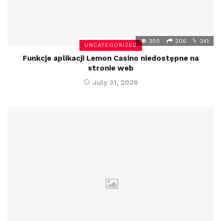
350
206
241
UNCATEGORIZED
Funkcje aplikacji Lemon Casino niedostępne na
stronie web
July 31, 2026