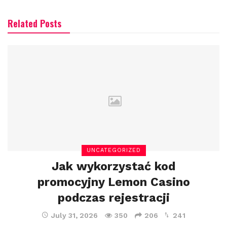
Related Posts
UNCATEGORIZED
Jak wykorzystać kod
promocyjny Lemon Casino
podczas rejestracji
July 31, 2026
350
206
241