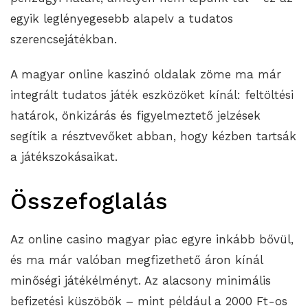
egyik leglényegesebb alapelv a tudatos
szerencsejátékban.
A magyar online kaszinó oldalak zöme ma már
integrált tudatos játék eszközöket kínál: feltöltési
határok, önkizárás és figyelmeztető jelzések
segítik a résztvevőket abban, hogy kézben tartsák
a játékszokásaikat.
Összefoglalás
Az online casino magyar piac egyre inkább bővül,
és ma már valóban megfizethető áron kínál
minőségi játékélményt. Az alacsony minimális
befizetési küszöbök – mint például a 2000 Ft-os