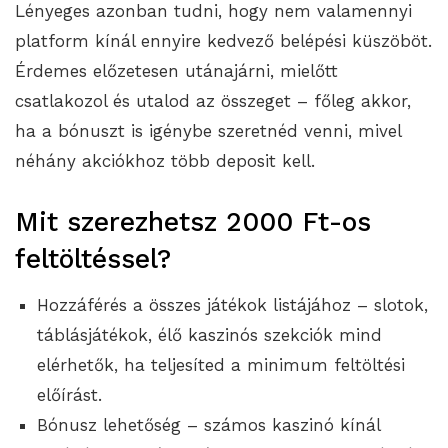
Lényeges azonban tudni, hogy nem valamennyi
platform kínál ennyire kedvező belépési küszöböt.
Érdemes előzetesen utánajárni, mielőtt
csatlakozol és utalod az összeget – főleg akkor,
ha a bónuszt is igénybe szeretnéd venni, mivel
néhány akciókhoz több deposit kell.
Mit szerezhetsz 2000 Ft-os
feltöltéssel?
Hozzáférés a összes játékok listájához – slotok,
táblásjátékok, élő kaszinós szekciók mind
elérhetők, ha teljesíted a minimum feltöltési
előírást.
Bónusz lehetőség – számos kaszinó kínál