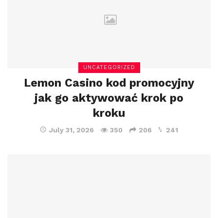
UNCATEGORIZED
Lemon Casino kod promocyjny
jak go aktywować krok po
kroku
July 31, 2026
350
206
241