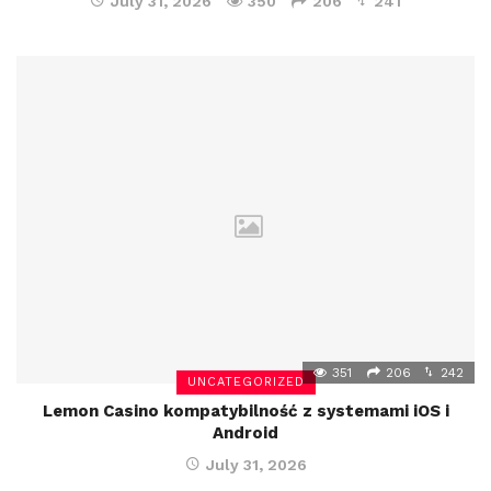
July 31, 2026
350
206
241
351
206
242
UNCATEGORIZED
Lemon Casino kompatybilność z systemami iOS i
Android
July 31, 2026