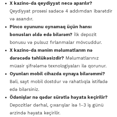
X kazino-da qeydiyyat necə aparılır?
Qeydiyyat prosesi sadəcə 4 addımdan ibarətdir
və asandır.
Pinco oyununu oynamaq üçün hansı
bonusları əldə edə bilərəm?
İlk depozit
bonusu və pulsuz fırlanmalar mövcuddur.
X kazino-da mənim məlumatlarım nə
dərəcədə təhlükəsizdir?
Məlumatlarınız
müasir şifrələmə texnologiyaları ilə qorunur.
Oyunları mobil cihazda oynaya bilərəmmi?
Bəli, sayt mobil dostdur və rahatlıqla istifadə
edə bilərsiniz.
Ödənişlər nə qədər sürətlə həyata keçirilir?
Depozitlər dərhal, çıxarışlar isə 1-3 iş günü
ərzində həyata keçirilir.