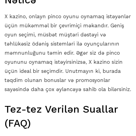
X kazino, onlayn pinco oyunu oynamaq istəyənlər
üçün mükəmməl bir çevrimiçi məkandır. Geniş
oyun seçimi, müsbət müştəri dəstəyi və
təhlükəsiz ödəniş sistemləri ilə oyunçularının
məmnunluğunu təmin edir. Əgər siz də pinco
oyununu oynamaq istəyirsinizsə, X kazino sizin
üçün ideal bir seçimdir. Unutmayın ki, burada
təqdim olunan bonuslar və promosyonlar
sayəsində daha çox əyləncəyə sahib ola bilərsiniz.
Tez-tez Verilən Suallar
(FAQ)