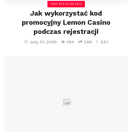
UNCATEGORIZED
Jak wykorzystać kod
promocyjny Lemon Casino
podczas rejestracji
July 31, 2026
350
206
241