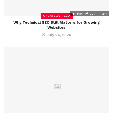
349
204
241
UNCATEGORIZED
Why Technical SEO Still Matters for Growing
Websites
July 24, 2026