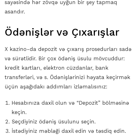
sayəsində hər zövqə uyğun bir şey tapmaq
asandır.
Ödənişlər və Çıxarışlar
X kazino-da depozit və çıxarış prosedurları sadə
və sürətlidir. Bir çox ödəniş üsulu mövcuddur:
kredit kartları, elektron cüzdanlar, bank
transferləri, və s. Ödənişlərinizi həyata keçirmək
üçün aşağıdakı addımları izləmalısınız:
Hesabınıza daxil olun və “Depozit” bölməsinə
keçin.
Seçdiyiniz ödəniş üsulunu seçin.
İstədiyiniz məbləği daxil edin və təsdiq edin.