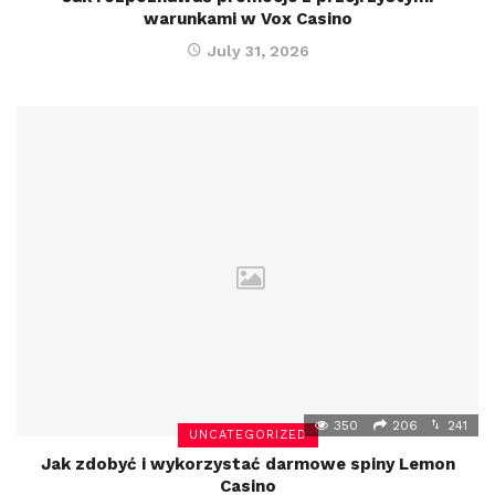
warunkami w Vox Casino
July 31, 2026
350
206
241
UNCATEGORIZED
Jak zdobyć i wykorzystać darmowe spiny Lemon
Casino