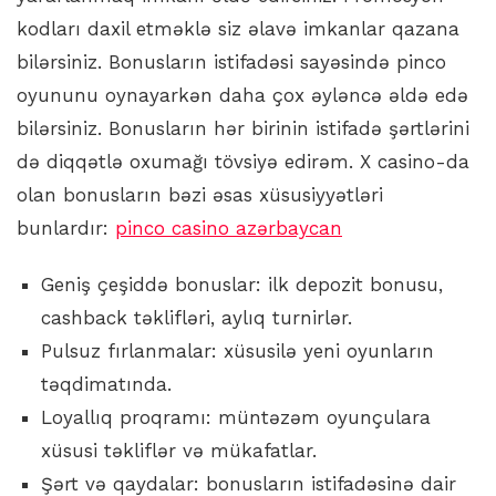
kodları daxil etməklə siz əlavə imkanlar qazana
bilərsiniz. Bonusların istifadəsi sayəsində pinco
oyununu oynayarkən daha çox əyləncə əldə edə
bilərsiniz. Bonusların hər birinin istifadə şərtlərini
də diqqətlə oxumağı tövsiyə edirəm. X casino-da
olan bonusların bəzi əsas xüsusiyyətləri
bunlardır:
pinco casino azərbaycan
Geniş çeşiddə bonuslar: ilk depozit bonusu,
cashback təklifləri, aylıq turnirlər.
Pulsuz fırlanmalar: xüsusilə yeni oyunların
təqdimatında.
Loyallıq proqramı: müntəzəm oyunçulara
xüsusi təkliflər və mükafatlar.
Şərt və qaydalar: bonusların istifadəsinə dair