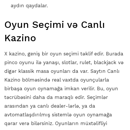
aydın qaydalar.
Oyun Seçimi və Canlı
Kazino
X kazino, geniş bir oyun seçimi təklif edir. Burada
pinco oyunu ilə yanaşı, slotlar, rulet, blackjack və
digər klassik masa oyunları da var. Saytın Canlı
Kazino bölməsində real vaxtda oyunçularla
birbaşa oyun oynamağa imkan verilir. Bu, oyun
təcrübəsini daha da maraqlı edir. Seçimlər
arasından ya canlı dealer-lərlə, ya da
avtomatlaşdırılmış sistemlə oyun oynamağa
qərar verə bilərsiniz. Oyunların müxtəlifliyi