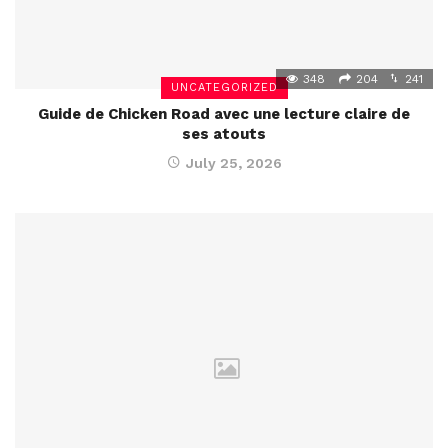
348
204
241
UNCATEGORIZED
Guide de Chicken Road avec une lecture claire de
ses atouts
July 25, 2026