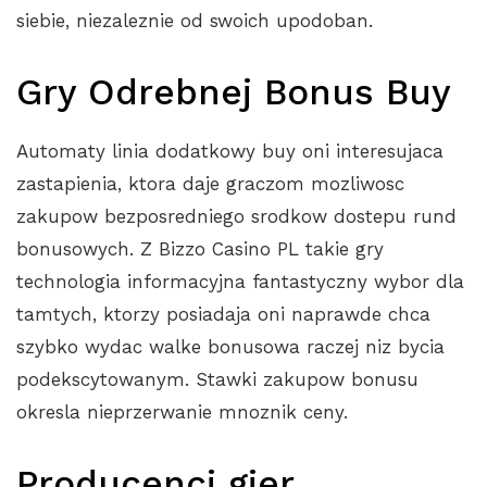
siebie, niezaleznie od swoich upodoban.
Gry Odrebnej Bonus Buy
Automaty linia dodatkowy buy oni interesujaca
zastapienia, ktora daje graczom mozliwosc
zakupow bezposredniego srodkow dostepu rund
bonusowych. Z Bizzo Casino PL takie gry
technologia informacyjna fantastyczny wybor dla
tamtych, ktorzy posiadaja oni naprawde chca
szybko wydac walke bonusowa raczej niz bycia
podekscytowanym. Stawki zakupow bonusu
okresla nieprzerwanie mnoznik ceny.
Producenci gier