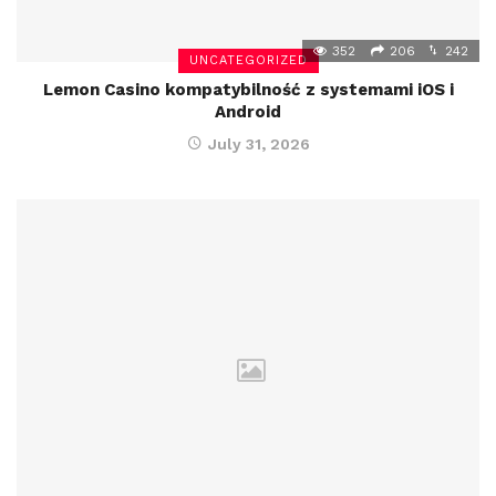
352
206
242
UNCATEGORIZED
Lemon Casino kompatybilność z systemami iOS i
Android
July 31, 2026