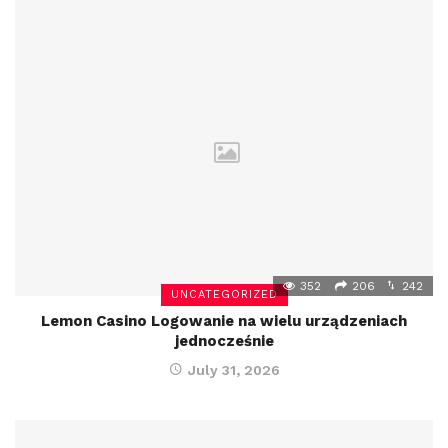
352
206
242
UNCATEGORIZED
Lemon Casino Logowanie na wielu urządzeniach
jednocześnie
July 31, 2026