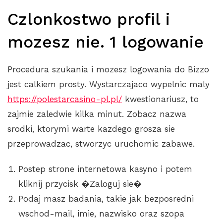
Czlonkostwo profil i
mozesz nie. 1 logowanie
Procedura szukania i mozesz logowania do Bizzo
jest calkiem prosty. Wystarczajaco wypelnic maly
https://polestarcasino-pl.pl/
kwestionariusz, to
zajmie zaledwie kilka minut. Zobacz nazwa
srodki, ktorymi warte kazdego grosza sie
przeprowadzac, stworzyc uruchomic zabawe.
Postep strone internetowa kasyno i potem
kliknij przycisk �Zaloguj sie�
Podaj masz badania, takie jak bezposredni
wschod-mail, imie, nazwisko oraz szopa