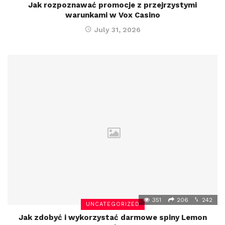
Jak rozpoznawać promocje z przejrzystymi
warunkami w Vox Casino
July 31, 2026
351
206
242
UNCATEGORIZED
Jak zdobyć i wykorzystać darmowe spiny Lemon