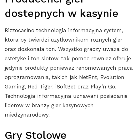
dostepnych w kasynie
Bizzocasino technologia informacyjna system,
ktora by twierdzi uzytkownikom roznych gier
oraz doskonala ton. Wszystko graczy uwaza do
estetyke i ton slotow, tak pomoc rowniez oferuje
jedynie produkty poniewaz renomowanych praca
oprogramowania, takich jak NetEnt, Evolution
Gaming, Red Tiger, iSoftBet oraz Play’n Go.
Technologia informacyjna uznawani posiadanie
liderow w branzy gier kasynowych
miedzynarodowy.
Gry Stolowe