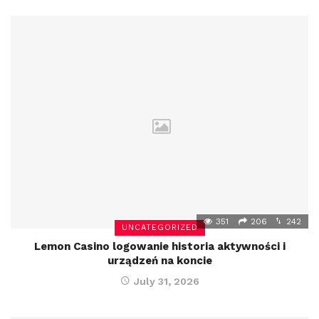
351
206
242
UNCATEGORIZED
Lemon Casino logowanie historia aktywności i
urządzeń na koncie
July 31, 2026