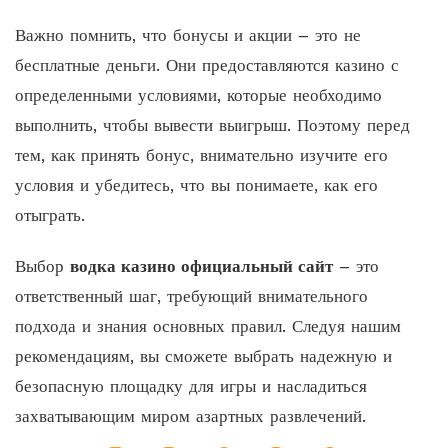
Важно помнить, что бонусы и акции – это не
бесплатные деньги. Они предоставляются казино с
определенными условиями, которые необходимо
выполнить, чтобы вывести выигрыш. Поэтому перед
тем, как принять бонус, внимательно изучите его
условия и убедитесь, что вы понимаете, как его
отыграть.
Выбор
водка казино официальный сайт
– это
ответственный шаг, требующий внимательного
подхода и знания основных правил. Следуя нашим
рекомендациям, вы сможете выбрать надежную и
безопасную площадку для игры и насладиться
захватывающим миром азартных развлечений.