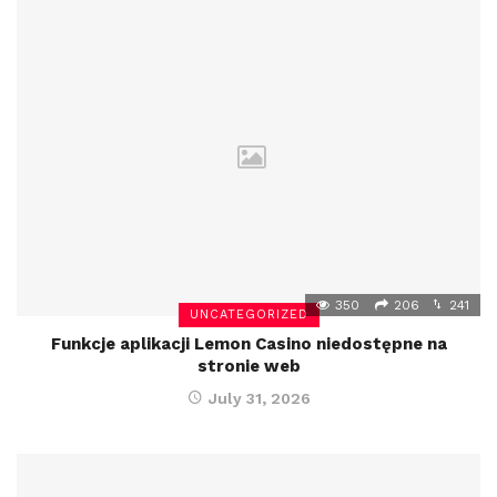
350
206
241
UNCATEGORIZED
Funkcje aplikacji Lemon Casino niedostępne na
stronie web
July 31, 2026