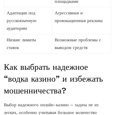
площадками
Адаптация под
Агрессивная и
русскоязычную
провокационная реклама
аудиторию
Низкие лимиты
Возможные проблемы с
ставок
выводом средств
Как выбрать надежное
“водка казино” и избежать
мошенничества?
Выбор надежного онлайн-казино – задача не из
легких, особенно учитывая большое количество