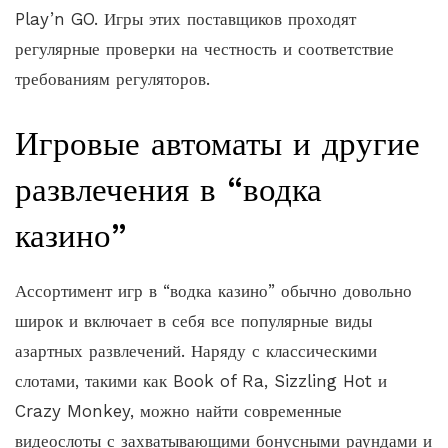
Play’n GO. Игры этих поставщиков проходят
регулярные проверки на честность и соответствие
требованиям регуляторов.
Игровые автоматы и другие
развлечения в “водка
казино”
Ассортимент игр в “водка казино” обычно довольно
широк и включает в себя все популярные виды
азартных развлечений. Наряду с классическими
слотами, такими как Book of Ra, Sizzling Hot и
Crazy Monkey, можно найти современные
видеослоты с захватывающими бонусными раундами и