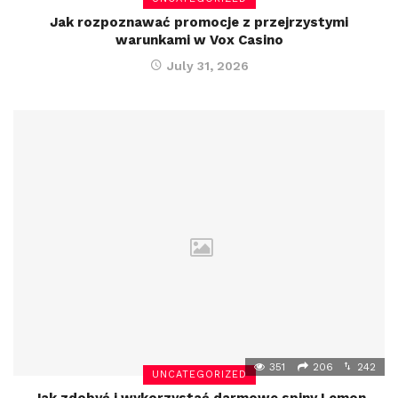
Jak rozpoznawać promocje z przejrzystymi
warunkami w Vox Casino
July 31, 2026
351
206
242
UNCATEGORIZED
Jak zdobyć i wykorzystać darmowe spiny Lemon