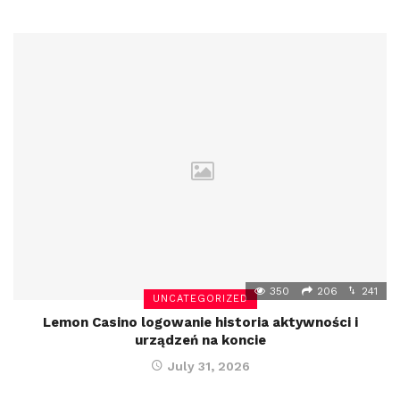
350
206
241
UNCATEGORIZED
Lemon Casino logowanie historia aktywności i
urządzeń na koncie
July 31, 2026