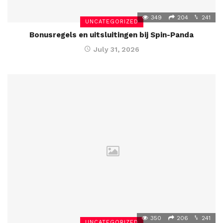
349
204
241
UNCATEGORIZED
Bonusregels en uitsluitingen bij Spin-Panda
July 31, 2026
350
206
241
UNCATEGORIZED