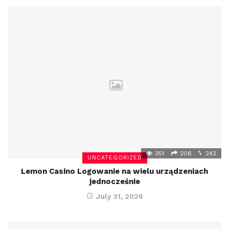
351
206
242
UNCATEGORIZED
Lemon Casino Logowanie na wielu urządzeniach
jednocześnie
July 31, 2026