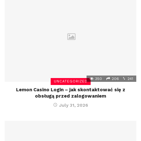
350
206
241
UNCATEGORIZED
Lemon Casino Login – jak skontaktować się z
obsługą przed zalogowaniem
July 31, 2026