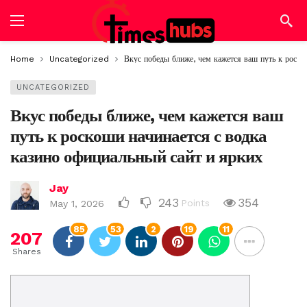
Home
Uncategorized
Вкус победы ближе, чем кажется ваш путь к роско
UNCATEGORIZED
Вкус победы ближе, чем кажется ваш
путь к роскоши начинается с водка
казино официальный сайт и ярких
Jay
243
354
Points
May 1, 2026
85
53
2
19
11
207
Shares