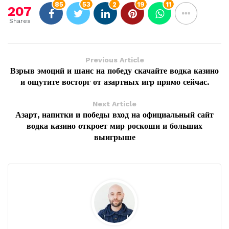
85
53
2
19
11
207
Shares
Previous Article
Взрыв эмоций и шанс на победу скачайте водка казино
и ощутите восторг от азартных игр прямо сейчас.
Next Article
Азарт, напитки и победы вход на официальный сайт
водка казино откроет мир роскоши и больших
выигрыше