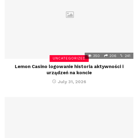
350
206
241
UNCATEGORIZED
Lemon Casino logowanie historia aktywności i
urządzeń na koncie
July 31, 2026