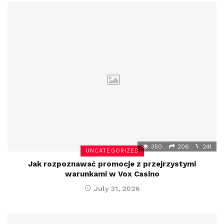
350
206
241
UNCATEGORIZED
Jak rozpoznawać promocje z przejrzystymi
warunkami w Vox Casino
July 31, 2026