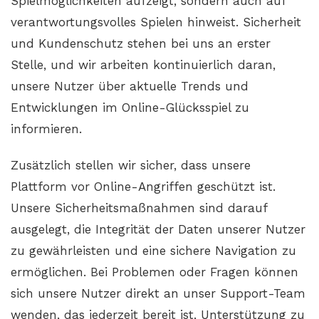
Spielmöglichkeiten aufzeigt, sondern auch auf
verantwortungsvolles Spielen hinweist. Sicherheit
und Kundenschutz stehen bei uns an erster
Stelle, und wir arbeiten kontinuierlich daran,
unsere Nutzer über aktuelle Trends und
Entwicklungen im Online-Glücksspiel zu
informieren.
Zusätzlich stellen wir sicher, dass unsere
Plattform vor Online-Angriffen geschützt ist.
Unsere Sicherheitsmaßnahmen sind darauf
ausgelegt, die Integrität der Daten unserer Nutzer
zu gewährleisten und eine sichere Navigation zu
ermöglichen. Bei Problemen oder Fragen können
sich unsere Nutzer direkt an unser Support-Team
wenden, das jederzeit bereit ist, Unterstützung zu