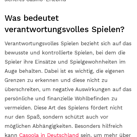
Was bedeutet
verantwortungsvolles Spielen?
Verantwortungsvolles Spielen bezieht sich auf das
bewusste und kontrollierte Spielen, bei dem die
Spieler ihre Einsätze und Spielgewohnheiten im
Auge behalten. Dabei ist es wichtig, die eigenen
Grenzen zu erkennen und diese nicht zu
überschreiten, um negative Auswirkungen auf das
persönliche und finanzielle Wohlbefinden zu
vermeiden. Diese Art des Spielens fördert nicht
nur den Spaß, sondern schützt auch vor
möglichen Abhängigkeiten. Besonders hilfreich
kann
Casoola in Deutschland
sein, um mehr über