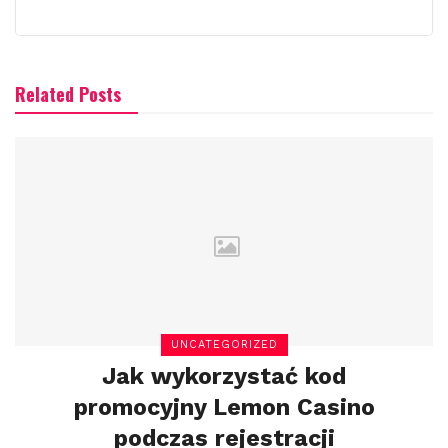
Related Posts
UNCATEGORIZED
Jak wykorzystać kod
promocyjny Lemon Casino
podczas rejestracji