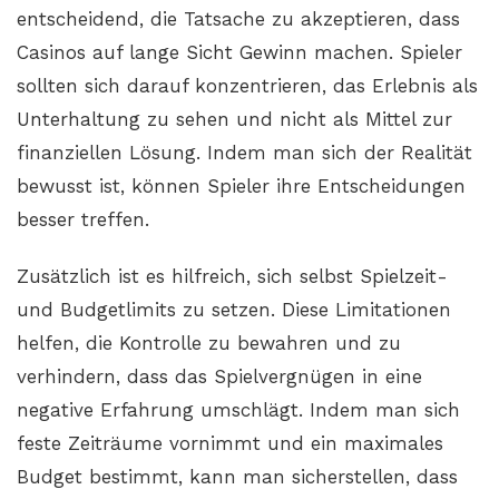
entscheidend, die Tatsache zu akzeptieren, dass
Casinos auf lange Sicht Gewinn machen. Spieler
sollten sich darauf konzentrieren, das Erlebnis als
Unterhaltung zu sehen und nicht als Mittel zur
finanziellen Lösung. Indem man sich der Realität
bewusst ist, können Spieler ihre Entscheidungen
besser treffen.
Zusätzlich ist es hilfreich, sich selbst Spielzeit-
und Budgetlimits zu setzen. Diese Limitationen
helfen, die Kontrolle zu bewahren und zu
verhindern, dass das Spielvergnügen in eine
negative Erfahrung umschlägt. Indem man sich
feste Zeiträume vornimmt und ein maximales
Budget bestimmt, kann man sicherstellen, dass