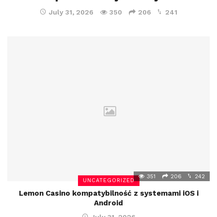
July 31, 2026
350
206
241
351
206
242
UNCATEGORIZED
Lemon Casino kompatybilność z systemami iOS i
Android
July 31, 2026