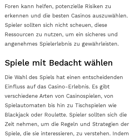
Foren kann helfen, potenzielle Risiken zu
erkennen und die besten Casinos auszuwählen.
Spieler sollten sich nicht scheuen, diese
Ressourcen zu nutzen, um ein sicheres und
angenehmes Spielerlebnis zu gewährleisten.
Spiele mit Bedacht wählen
Die Wahl des Spiels hat einen entscheidenden
Einfluss auf das Casino-Erlebnis. Es gibt
verschiedene Arten von Casinospielen, von
Spielautomaten bis hin zu Tischspielen wie
Blackjack oder Roulette. Spieler sollten sich die
Zeit nehmen, um die Regeln und Strategien der
Spiele, die sie interessieren, zu verstehen. Indem