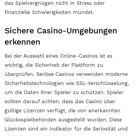
das Spielvergnügen nicht in Stress oder
finanzielle Schwierigkeiten mündet.
Sichere Casino-Umgebungen
erkennen
Bei der Auswahl eines Online-Casinos ist es
wichtig, die Sicherheit der Plattform zu
überprüfen. Seriöse Casinos verwenden moderne
Sicherheitstechnologien wie SSL-Verschlüsselung,
um die Daten ihrer Spieler zu schützen. Spieler
sollten darauf achten, dass das Casino über
gültige Lizenzen verfügt, die von anerkannten
Glücksspielbehörden ausgestellt wurden. Diese
Lizenzen sind ein Indikator für die Seriosität und