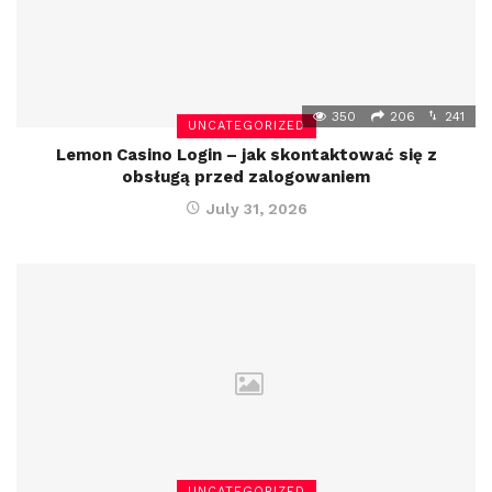
350
206
241
UNCATEGORIZED
Lemon Casino Login – jak skontaktować się z
obsługą przed zalogowaniem
July 31, 2026
UNCATEGORIZED