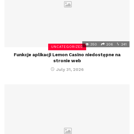
350
206
241
UNCATEGORIZED
Funkcje aplikacji Lemon Casino niedostępne na
stronie web
July 31, 2026