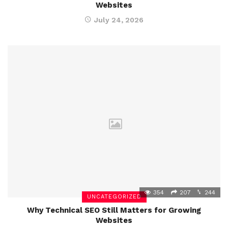
Websites
July 24, 2026
354
207
244
UNCATEGORIZED
Why Technical SEO Still Matters for Growing
Websites