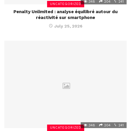
348
204
241
UNCATEGORIZED
Penalty Unlimited : analyse équilibré autour du
réactivité sur smartphone
July 25, 2026
348
204
241
UNCATEGORIZED