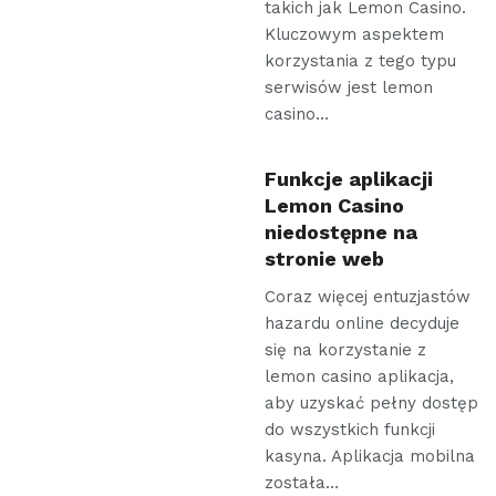
takich jak Lemon Casino.
Kluczowym aspektem
korzystania z tego typu
serwisów jest lemon
casino…
Funkcje aplikacji
Lemon Casino
niedostępne na
stronie web
Coraz więcej entuzjastów
hazardu online decyduje
się na korzystanie z
lemon casino aplikacja,
aby uzyskać pełny dostęp
do wszystkich funkcji
kasyna. Aplikacja mobilna
została…