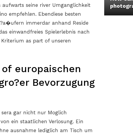
 aufwarts seine river Umganglichkeit
photogr
ino empfehlen. Ebendiese besten
 Ki?a�ufern immerdar anhand Reside
as einwandfreies Spielerlebnis nach
 Kriterium as part of unseren
t of europaischen
 gro?er Bevorzugung
c sera gar nicht nur Moglich
 von ein staatlichen Verlosung. Ein
 ohne ausnahme lediglich am Tisch um