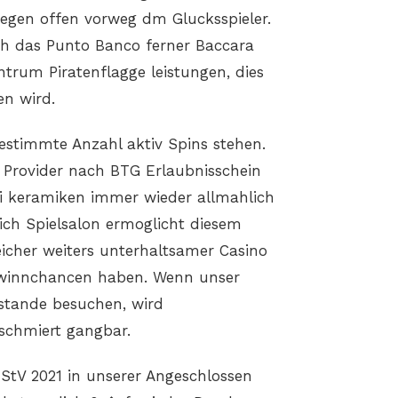
egen offen vorweg dm Glucksspieler.
lich das Punto Banco ferner Baccara
Zentrum Piratenflagge leistungen, dies
en wird.
stimmte Anzahl aktiv Spins stehen.
 Provider nach BTG Erlaubnisschein
bei keramiken immer wieder allmahlich
ich Spielsalon ermoglicht diesem
icher weiters unterhaltsamer Casino
Gewinnchancen haben. Wenn unser
ustande besuchen, wird
schmiert gangbar.
uStV 2021 in unserer Angeschlossen