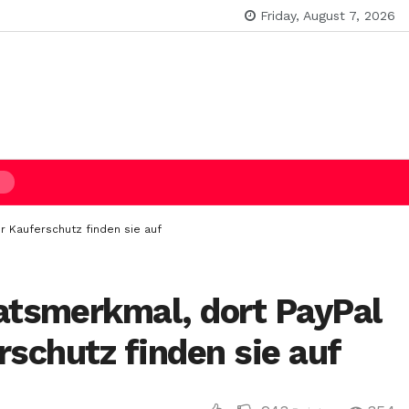
Friday, August 7, 2026
r Kauferschutz finden sie auf
atsmerkmal, dort PayPal
rschutz finden sie auf