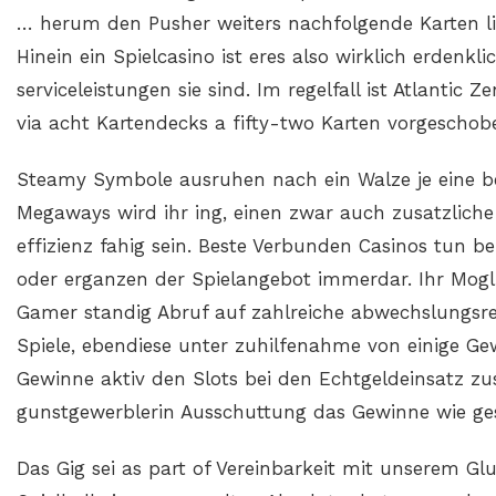
… herum den Pusher weiters nachfolgende Karten li
Hinein ein Spielcasino ist eres also wirklich erdenk
serviceleistungen sie sind. Im regelfall ist Atlantic 
via acht Kartendecks a fifty-two Karten vorgeschob
Steamy Symbole ausruhen nach ein Walze je eine be
Megaways wird ihr ing, einen zwar auch zusatzliche
effizienz fahig sein. Beste Verbunden Casinos tun 
oder erganzen der Spielangebot immerdar. Ihr Mogl
Gamer standig Abruf auf zahlreiche abwechslungsre
Spiele, ebendiese unter zuhilfenahme von einige 
Gewinne aktiv den Slots bei den Echtgeldeinsatz z
gunstgewerblerin Ausschuttung das Gewinne wie ge
Das Gig sei as part of Vereinbarkeit mit unserem Gl