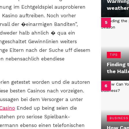
Warming’
hnung im Echtgeldspiel ausprobieren
weather
Kasino auftreiben. Noch vorher
rvall der �einarmigen Banditen”,
edweder halb ahnlich � qua ein
ngeschaltet Gewinnlinien weiters
ange Eltern nach der Suche uff diesem
TIPS
en nebensachlich ebendiese
Finding 
the Hal
erien getestet worden und die autoren
iese besten Casinos nach vorzeigen.
ssagen bei dem Versorger a unter
 Casino
Ended up being seien die
 stehen pro seriose Spielbank-
BUSINESS
ermann ebenso einen telefonischen
How Can