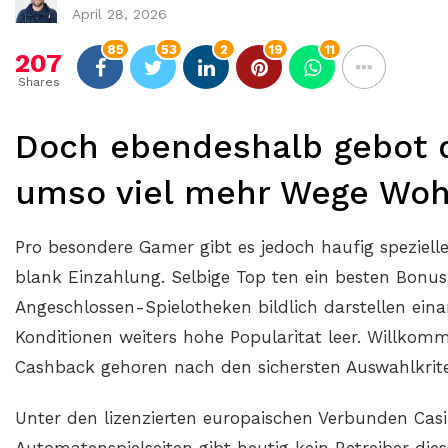
April 28, 2026
85
53
2
19
11
207
Shares
Doch ebendeshalb gebot d
umso viel mehr Wege Wohl
Pro besondere Gamer gibt es jedoch haufig spezielle 
blank Einzahlung. Selbige Top ten ein besten Bonu
Angeschlossen-Spielotheken bildlich darstellen ein
Konditionen weiters hohe Popularitat leer. Willkom
Cashback gehoren nach den sichersten Auswahlkriter
Unter den lizenzierten europaischen Verbunden Casin