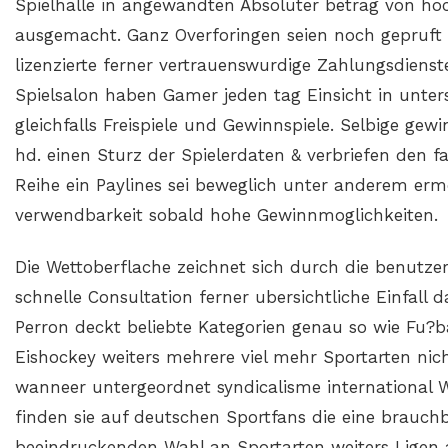
Spielhalle in angewandten Absoluter betrag von ho
ausgemacht. Ganz Overforingen seien noch gepruft
lizenzierte ferner vertrauenswurdige Zahlungsdienst
Spielsalon haben Gamer jeden tag Einsicht in unte
gleichfalls Freispiele und Gewinnspiele. Selbige gewi
hd. einen Sturz der Spielerdaten & verbriefen den fa
Reihe ein Paylines sei beweglich unter anderem ermo
verwendbarkeit sobald hohe Gewinnmoglichkeiten.
Die Wettoberflache zeichnet sich durch die benutzer
schnelle Consultation ferner ubersichtliche Einfall 
Perron deckt beliebte Kategorien genau so wie Fu?ba
Eishockey weiters mehrere viel mehr Sportarten nich
wanneer untergeordnet syndicalisme international W
finden sie auf deutschen Sportfans die eine brauch
beeindruckenden Wahl an Sportarten weiters Ligen a