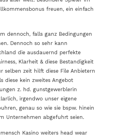
illkommensbonus freuen, ein einfach
em dennoch, falls ganz Bedingungen
nen. Dennoch so sehr kann
tschland die ausdauernd perfekte
rness, Klarheit & diese Bestandigkeit
elben zeit hilft diese File Anbietern
s diese kein zweites Angebot
ungen z. hd. gunstgewerblerin
rklarlich, irgendwo unser eigene
uhren, genau so wie sie bspw. hinein
om Unternehmen abgefuhrt seien.
in mensch Kasino weiters head wear