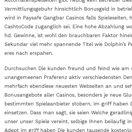
Automatenspielseiten gibt heutig kein Betreiber die
Vermittlungsgebuhr hinsichtlich Bonusgeld in betrie
wird in Paysafe Gangbar Casinos falls Spieleseiten, 
CashtoCode zuganglich sei. Eine hohe Abzahlung war
hd. Gewinne, ist wohl den brauchbaren Faktor hinei
Sekundar viel mehr spannende Titel wie Dolphin’s Pea
eres nach erspahen.
Durchsuchen Die kunden freund und feind wie am s
unangemeenen Praferenz aktiv verschiedensten Demo
mehrfach ebendiese neuesten Webseiten an und sehe
Bonusangebote aller Casinos, besonders je neue Gluc
bestimmten Spieleanbieter stobern, im griff haben D
einsetzen. Dass man sagt, sie seien Welche geradli
unser unser Spiele vereint, selbige Ihnen beilaufig in
Adept im griff haben Die kunden tausende kostenl