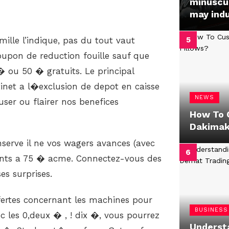
minuscu
may indu
lle l’indique, pas du tout vaut
 coupon de reduction fouille sauf que
 ou 50 � gratuits. Le principal
ntinet a l�exclusion de depot en caisse
NEWS
ser ou flairer nos benefices
How To 
Dakimak
nserve il ne vos wagers avances (avec
ments a 75 � acme. Connectez-vous des
s surprises.
ffertes concernant les machines pour
BUSINESS
 les 0,deux � , ! dix �, vous pourrez
Underst