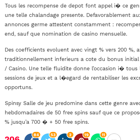
Tous les recompense de depot font appel i� ce genre
une telle chalandage presente. Defavorablement aux 
annonces germe attestent constamment : recompen
end, sauf que nomination de casino mensuelle.
Des coefficients evoluent avec vingt % vers 200 %,
traditionnellement inferieurs a cote du bonus initia
/ Casino. Une telle fluidite donne l’occasion i� tou
sessions de jeux et a l�egard de rentabiliser les e
opportuns.
Spinsy Salle de jeu predomine dans cette genre av
hebdomadaires de 50 free spins sauf que ce propo
% jusqu’a 700 � + 50 free spins.
84
53
2
19
11
206