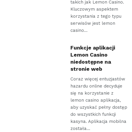
takich jak Lemon Casino.
Kluczowym aspektem
korzystania z tego typu
serwisów jest lemon
casino…
Funkcje aplikacji
Lemon Casino
niedostępne na
stronie web
Coraz więcej entuzjastów
hazardu online decyduje
się na korzystanie z
lemon casino aplikacja,
aby uzyskać pełny dostęp
do wszystkich funkcji
kasyna. Aplikacja mobilna
została…