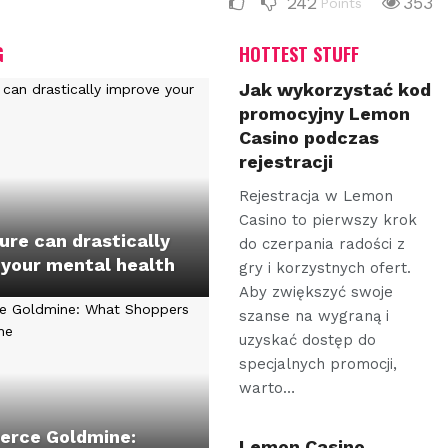
242
353
Points
G
HOTTEST STUFF
Jak wykorzystać kod
promocyjny Lemon
Casino podczas
rejestracji
Rejestracja w Lemon
Casino to pierwszy krok
re can drastically
do czerpania radości z
 your mental health
gry i korzystnych ofert.
Aby zwiększyć swoje
szanse na wygraną i
uzyskać dostęp do
specjalnych promocji,
warto…
rce Goldmine:
Lemon Casino