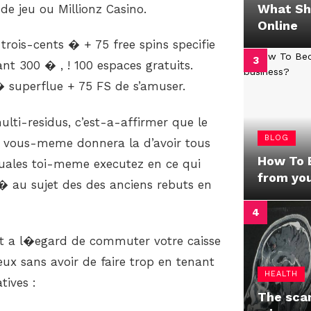
What Sh
de jeu ou Millionz Casino.
Online
trois-cents � + 75 free spins specifie
t 300 � , ! 100 espaces gratuits.
� superflue + 75 FS de s’amuser.
ulti-residus, c’est-a-affirmer que le
BLOG
a vous-meme donnera la d’avoir tous
How To B
 cuales toi-meme executez en ce qui
from yo
 � au sujet des des anciens rebuts en
t a l�egard de commuter votre caisse
 jeux sans avoir de faire trop en tenant
HEALTH
tives :
The sca