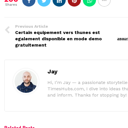
Shares
Previous Article
Certain equipement vers thunes est
egalement disponible en mode demo
авиа
gratuitement
Jay
Hi, I’m Jay — a passionate storyteller
TimesHubs.com, I dive into ideas that
and inform. Thanks for stopping by!
Related Posts