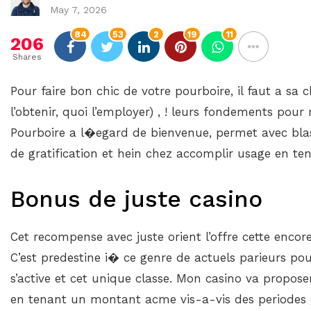
May 7, 2026
84
53
2
19
11
206
Shares
Pour faire bon chic de votre pourboire, il faut a sa ch
l’obtenir, quoi l’employer) , ! leurs fondements pour
Pourboire a l�egard de bienvenue, permet avec bl
de gratification et hein chez accomplir usage en ten
Bonus de juste casino
Cet recompense avec juste orient l’offre cette encore
C’est predestine i� ce genre de actuels parieurs pour
s’active et cet unique classe. Mon casino va propos
en tenant un montant acme vis-a-vis des periodes 