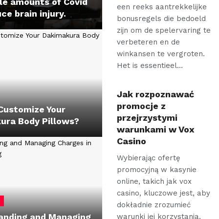
le amounts of Covid
een reeks aantrekkelijke
ce brain injury.
bonusregels die bedoeld
zijn om de spelervaring te
verbeteren en de
winkansen te vergroten.
Het is essentieel…
Jak rozpoznawać
promocje z
Customize Your
przejrzystymi
ura Body Pillows?
warunkami w Vox
Casino
Wybierając ofertę
promocyjną w kasynie
online, takich jak vox
casino, kluczowe jest, aby
dokładnie zrozumieć
anding and Managing
warunki jej korzystania.