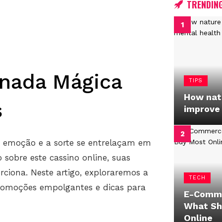
TRENDIN
rnada Mágica
TIPS
How natu
s
improve
a emoção e a sorte se entrelaçam em
 sobre este cassino online, suas
orciona. Neste artigo, exploraremos a
TECH
promoções empolgantes e dicas para
E-Comme
What Sh
Online