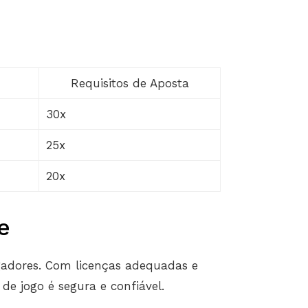
Requisitos de Aposta
30x
25x
20x
e
gadores. Com licenças adequadas e
de jogo é segura e confiável.