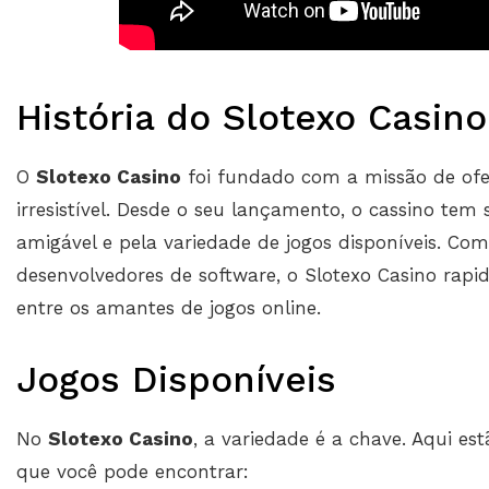
História do Slotexo Casino
O
Slotexo Casino
foi fundado com a missão de ofe
irresistível. Desde o seu lançamento, o cassino tem
amigável e pela variedade de jogos disponíveis. Co
desenvolvedores de software, o Slotexo Casino rap
entre os amantes de jogos online.
Jogos Disponíveis
No
Slotexo Casino
, a variedade é a chave. Aqui es
que você pode encontrar: