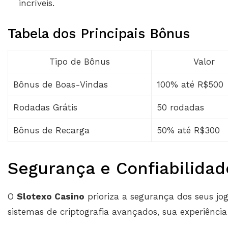
incríveis.
Tabela dos Principais Bônus
Tipo de Bônus
Valor
Bônus de Boas-Vindas
100% até R$500
Rodadas Grátis
50 rodadas
Bônus de Recarga
50% até R$300
Segurança e Confiabilidad
O
Slotexo Casino
prioriza a segurança dos seus jo
sistemas de criptografia avançados, sua experiência 