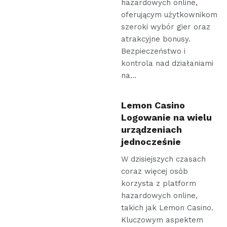
hazardowych online,
oferującym użytkownikom
szeroki wybór gier oraz
atrakcyjne bonusy.
Bezpieczeństwo i
kontrola nad działaniami
na…
Lemon Casino
Logowanie na wielu
urządzeniach
jednocześnie
W dzisiejszych czasach
coraz więcej osób
korzysta z platform
hazardowych online,
takich jak Lemon Casino.
Kluczowym aspektem