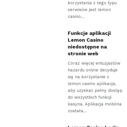
korzystania z tego typu
serwisów jest lemon
casino…
Funkcje aplikacji
Lemon Casino
niedostępne na
stronie web
Coraz więcej entuzjastów
hazardu online decyduje
się na korzystanie z
lemon casino aplikacja,
aby uzyskać pełny dostęp
do wszystkich funkcji
kasyna. Aplikacja mobilna
została…