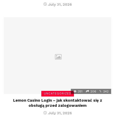
July 31, 2026
351
206
242
UNCATEGORIZED
Lemon Casino Login – jak skontaktować się z
obsługą przed zalogowaniem
July 31, 2026