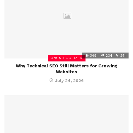
349
204
241
UNCATEGORIZED
Why Technical SEO Still Matters for Growing
Websites
July 24, 2026