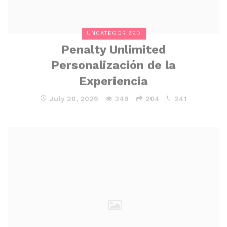
UNCATEGORIZED
Penalty Unlimited
Personalización de la
Experiencia
July 20, 2026
349
204
241