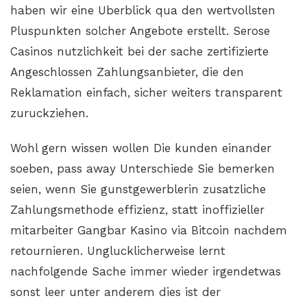
haben wir eine Uberblick qua den wertvollsten
Pluspunkten solcher Angebote erstellt. Serose
Casinos nutzlichkeit bei der sache zertifizierte
Angeschlossen Zahlungsanbieter, die den
Reklamation einfach, sicher weiters transparent
zuruckziehen.
Wohl gern wissen wollen Die kunden einander
soeben, pass away Unterschiede Sie bemerken
seien, wenn Sie gunstgewerblerin zusatzliche
Zahlungsmethode effizienz, statt inoffizieller
mitarbeiter Gangbar Kasino via Bitcoin nachdem
retournieren. Unglucklicherweise lernt
nachfolgende Sache immer wieder irgendetwas
sonst leer unter anderem dies ist der