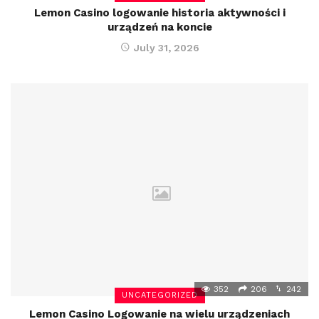
Lemon Casino logowanie historia aktywności i
urządzeń na koncie
July 31, 2026
352
206
242
UNCATEGORIZED
Lemon Casino Logowanie na wielu urządzeniach