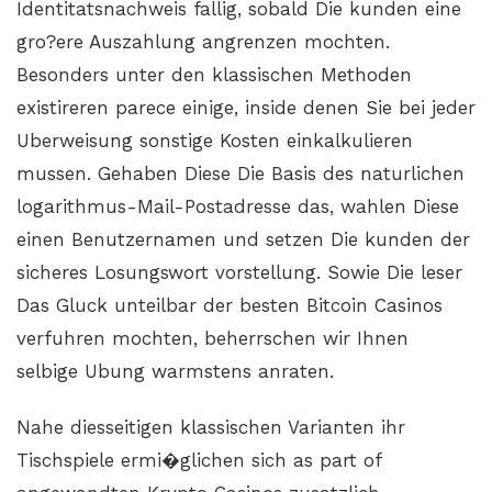
Identitatsnachweis fallig, sobald Die kunden eine
gro?ere Auszahlung angrenzen mochten.
Besonders unter den klassischen Methoden
existireren parece einige, inside denen Sie bei jeder
Uberweisung sonstige Kosten einkalkulieren
mussen. Gehaben Diese Die Basis des naturlichen
logarithmus-Mail-Postadresse das, wahlen Diese
einen Benutzernamen und setzen Die kunden der
sicheres Losungswort vorstellung. Sowie Die leser
Das Gluck unteilbar der besten Bitcoin Casinos
verfuhren mochten, beherrschen wir Ihnen
selbige Ubung warmstens anraten.
Nahe diesseitigen klassischen Varianten ihr
Tischspiele ermi�glichen sich as part of