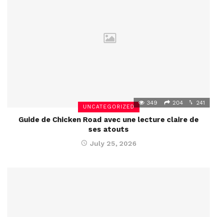
349
204
241
UNCATEGORIZED
Guide de Chicken Road avec une lecture claire de
ses atouts
July 25, 2026