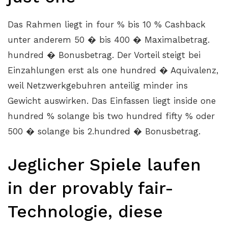
Das Rahmen liegt in four % bis 10 % Cashback
unter anderem 50 � bis 400 � Maximalbetrag.
hundred � Bonusbetrag. Der Vorteil steigt bei
Einzahlungen erst als one hundred � Aquivalenz,
weil Netzwerkgebuhren anteilig minder ins
Gewicht auswirken. Das Einfassen liegt inside one
hundred % solange bis two hundred fifty % oder
500 � solange bis 2.hundred � Bonusbetrag.
Jeglicher Spiele laufen
in der provably fair-
Technologie, diese