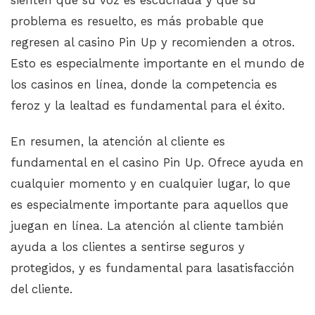
problema es resuelto, es más probable que
regresen al casino Pin Up y recomienden a otros.
Esto es especialmente importante en el mundo de
los casinos en línea, donde la competencia es
feroz y la lealtad es fundamental para el éxito.
En resumen, la atención al cliente es
fundamental en el casino Pin Up. Ofrece ayuda en
cualquier momento y en cualquier lugar, lo que
es especialmente importante para aquellos que
juegan en línea. La atención al cliente también
ayuda a los clientes a sentirse seguros y
protegidos, y es fundamental para lasatisfacción
del cliente.