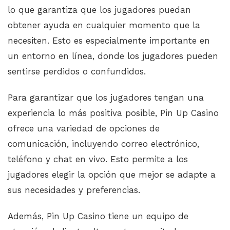
lo que garantiza que los jugadores puedan
obtener ayuda en cualquier momento que la
necesiten. Esto es especialmente importante en
un entorno en línea, donde los jugadores pueden
sentirse perdidos o confundidos.
Para garantizar que los jugadores tengan una
experiencia lo más positiva posible, Pin Up Casino
ofrece una variedad de opciones de
comunicación, incluyendo correo electrónico,
teléfono y chat en vivo. Esto permite a los
jugadores elegir la opción que mejor se adapte a
sus necesidades y preferencias.
Además, Pin Up Casino tiene un equipo de