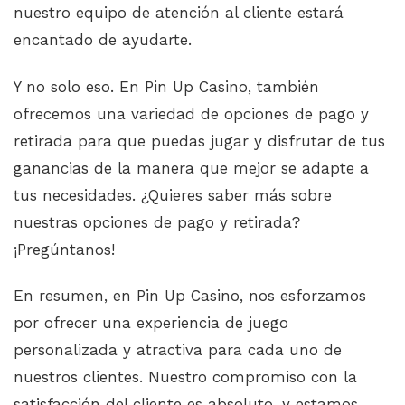
nuestro equipo de atención al cliente estará
encantado de ayudarte.
Y no solo eso. En Pin Up Casino, también
ofrecemos una variedad de opciones de pago y
retirada para que puedas jugar y disfrutar de tus
ganancias de la manera que mejor se adapte a
tus necesidades. ¿Quieres saber más sobre
nuestras opciones de pago y retirada?
¡Pregúntanos!
En resumen, en Pin Up Casino, nos esforzamos
por ofrecer una experiencia de juego
personalizada y atractiva para cada uno de
nuestros clientes. Nuestro compromiso con la
satisfacción del cliente es absoluto, y estamos