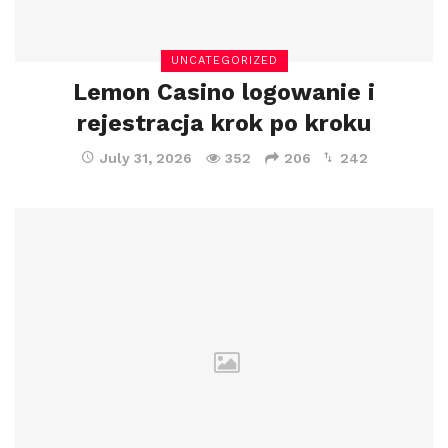
UNCATEGORIZED
Lemon Casino logowanie i
rejestracja krok po kroku
July 31, 2026
352
206
242