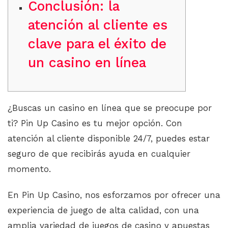
Conclusión: la
atención al cliente es
clave para el éxito de
un casino en línea
¿Buscas un casino en línea que se preocupe por
ti? Pin Up Casino es tu mejor opción. Con
atención al cliente disponible 24/7, puedes estar
seguro de que recibirás ayuda en cualquier
momento.
En Pin Up Casino, nos esforzamos por ofrecer una
experiencia de juego de alta calidad, con una
amplia variedad de juegos de casino y apuestas