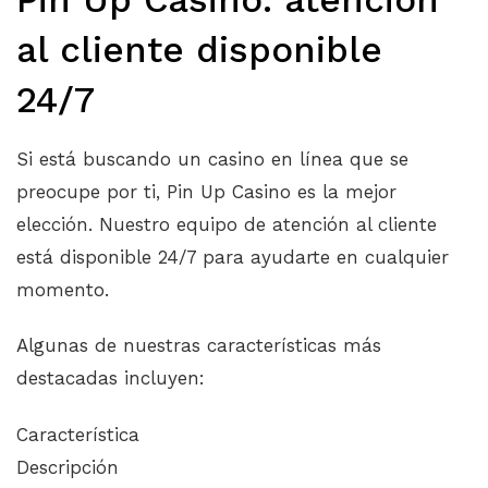
al cliente disponible
24/7
Si está buscando un casino en línea que se
preocupe por ti, Pin Up Casino es la mejor
elección. Nuestro equipo de atención al cliente
está disponible 24/7 para ayudarte en cualquier
momento.
Algunas de nuestras características más
destacadas incluyen:
Característica
Descripción