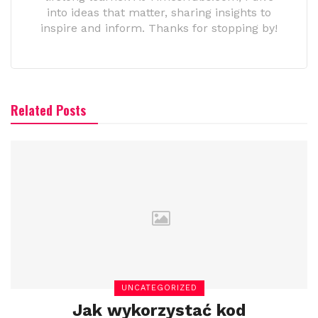
into ideas that matter, sharing insights to
inspire and inform. Thanks for stopping by!
Related Posts
UNCATEGORIZED
Jak wykorzystać kod