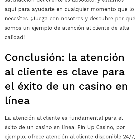
aquí para ayudarte en cualquier momento que lo
necesites. ¡Juega con nosotros y descubre por qué
somos un ejemplo de atención al cliente de alta
calidad!
Conclusión: la atención
al cliente es clave para
el éxito de un casino en
línea
La atención al cliente es fundamental para el
éxito de un casino en línea. Pin Up Casino, por
ejemplo, ofrece atención al cliente disponible 24/7,