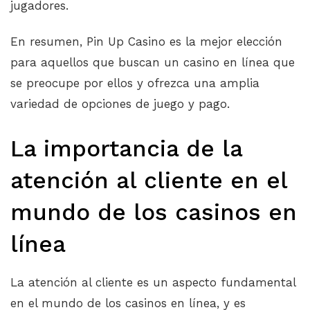
jugadores.
En resumen, Pin Up Casino es la mejor elección
para aquellos que buscan un casino en línea que
se preocupe por ellos y ofrezca una amplia
variedad de opciones de juego y pago.
La importancia de la
atención al cliente en el
mundo de los casinos en
línea
La atención al cliente es un aspecto fundamental
en el mundo de los casinos en línea, y es