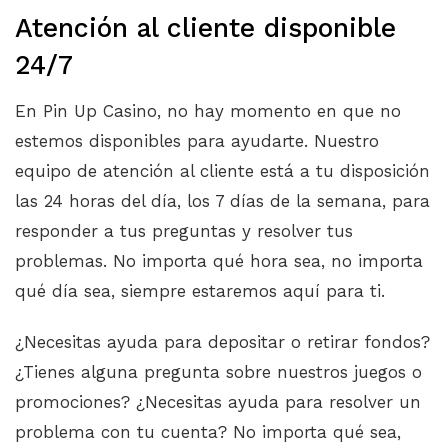
Atención al cliente disponible
24/7
En Pin Up Casino, no hay momento en que no
estemos disponibles para ayudarte. Nuestro
equipo de atención al cliente está a tu disposición
las 24 horas del día, los 7 días de la semana, para
responder a tus preguntas y resolver tus
problemas. No importa qué hora sea, no importa
qué día sea, siempre estaremos aquí para ti.
¿Necesitas ayuda para depositar o retirar fondos?
¿Tienes alguna pregunta sobre nuestros juegos o
promociones? ¿Necesitas ayuda para resolver un
problema con tu cuenta? No importa qué sea,