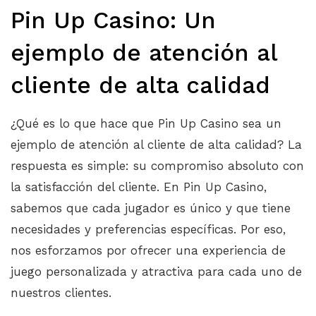
Pin Up Casino: Un
ejemplo de atención al
cliente de alta calidad
¿Qué es lo que hace que Pin Up Casino sea un
ejemplo de atención al cliente de alta calidad? La
respuesta es simple: su compromiso absoluto con
la satisfacción del cliente. En Pin Up Casino,
sabemos que cada jugador es único y que tiene
necesidades y preferencias específicas. Por eso,
nos esforzamos por ofrecer una experiencia de
juego personalizada y atractiva para cada uno de
nuestros clientes.