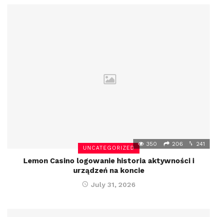
350
206
241
UNCATEGORIZED
Lemon Casino logowanie historia aktywności i
urządzeń na koncie
July 31, 2026