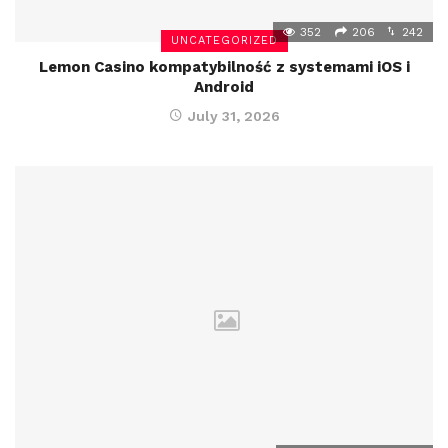
352
206
242
UNCATEGORIZED
Lemon Casino kompatybilność z systemami iOS i
Android
July 31, 2026