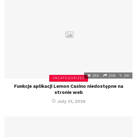
350
206
241
UNCATEGORIZED
Funkcje aplikacji Lemon Casino niedostępne na
stronie web
July 31, 2026