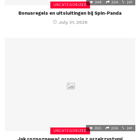
349
204
241
UNCATEGORIZED
Bonusregels en uitsluitingen bij Spin-Panda
July 31, 2026
350
206
241
UNCATEGORIZED
Jak rozpoznawać promocje z przejrzystymi