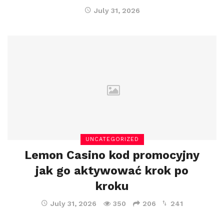
July 31, 2026
UNCATEGORIZED
Lemon Casino kod promocyjny
jak go aktywować krok po
kroku
July 31, 2026
350
206
241