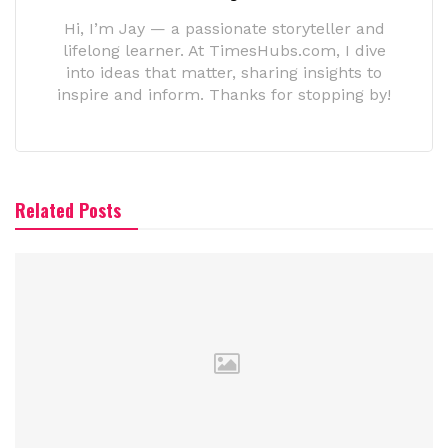
Hi, I’m Jay — a passionate storyteller and
lifelong learner. At TimesHubs.com, I dive
into ideas that matter, sharing insights to
inspire and inform. Thanks for stopping by!
Related Posts