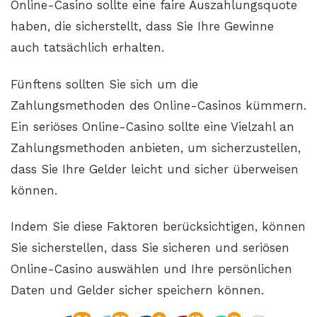
Online-Casino sollte eine faire Auszahlungsquote
haben, die sicherstellt, dass Sie Ihre Gewinne
auch tatsächlich erhalten.
Fünftens sollten Sie sich um die
Zahlungsmethoden des Online-Casinos kümmern.
Ein seriöses Online-Casino sollte eine Vielzahl an
Zahlungsmethoden anbieten, um sicherzustellen,
dass Sie Ihre Gelder leicht und sicher überweisen
können.
Indem Sie diese Faktoren berücksichtigen, können
Sie sicherstellen, dass Sie sicheren und seriösen
Online-Casino auswählen und Ihre persönlichen
Daten und Gelder sicher speichern können.