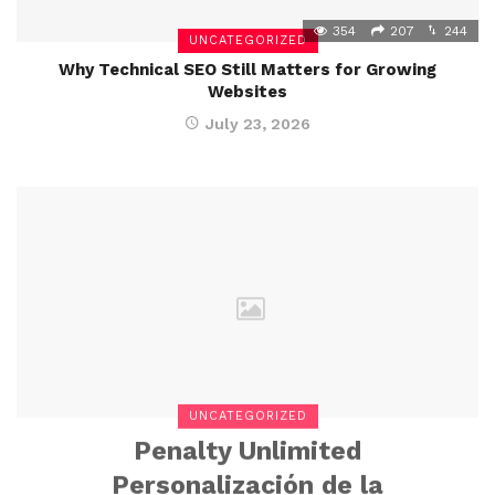
354
207
244
UNCATEGORIZED
Why Technical SEO Still Matters for Growing
Websites
July 23, 2026
UNCATEGORIZED
Penalty Unlimited
Personalización de la