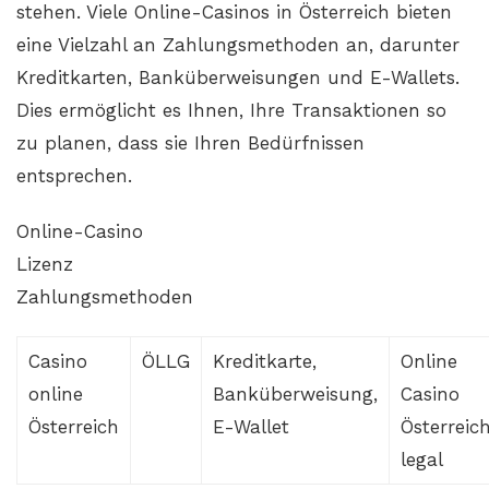
stehen. Viele Online-Casinos in Österreich bieten
eine Vielzahl an Zahlungsmethoden an, darunter
Kreditkarten, Banküberweisungen und E-Wallets.
Dies ermöglicht es Ihnen, Ihre Transaktionen so
zu planen, dass sie Ihren Bedürfnissen
entsprechen.
Online-Casino
Lizenz
Zahlungsmethoden
Casino
ÖLLG
Kreditkarte,
Online
online
Banküberweisung,
Casino
Österreich
E-Wallet
Österreic
legal