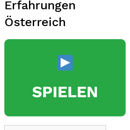
Erfahrungen
Österreich
SPIELEN