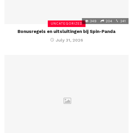
349
204
241
UNCATEGORIZED
Bonusregels en uitsluitingen bij Spin-Panda
July 31, 2026