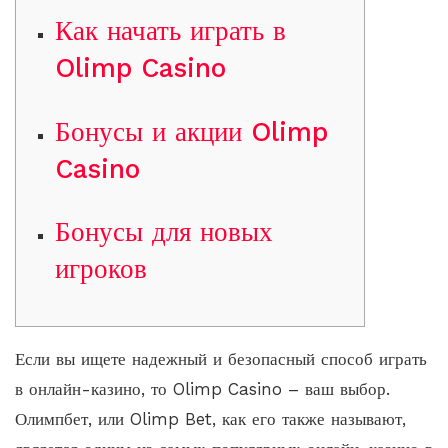
Как начать играть в
Olimp Casino
Бонусы и акции Olimp
Casino
Бонусы для новых
игроков
Если вы ищете надежный и безопасный способ играть
в онлайн-казино, то Olimp Casino – ваш выбор.
Олимпбет, или Olimp Bet, как его также называют,