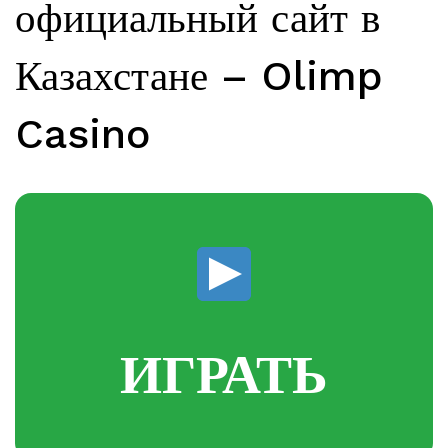
официальный сайт в
Казахстане – Olimp
Casino
ИГРАТЬ