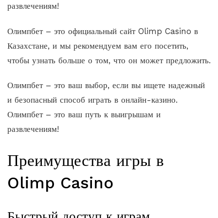
развлечениям!
Олимпбет – это официальный сайт Olimp Casino в
Казахстане, и мы рекомендуем вам его посетить,
чтобы узнать больше о том, что он может предложить.
Олимпбет – это ваш выбор, если вы ищете надежный
и безопасный способ играть в онлайн-казино.
Олимпбет – это ваш путь к выигрышам и
развлечениям!
Преимущества игры в
Olimp Casino
Быстрый доступ к играм