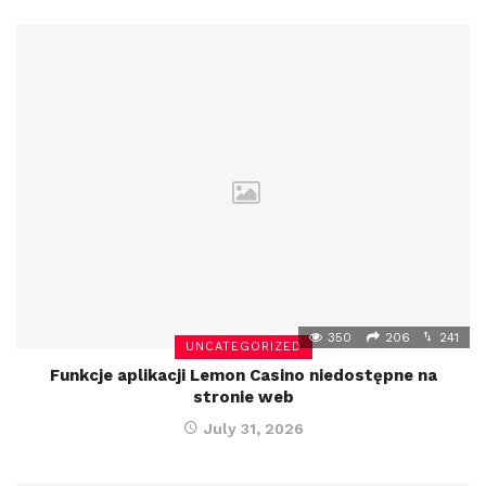
350
206
241
UNCATEGORIZED
Funkcje aplikacji Lemon Casino niedostępne na
stronie web
July 31, 2026