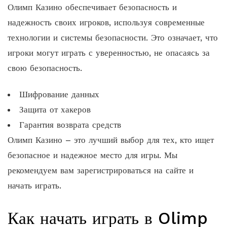
Олимп Казино обеспечивает безопасность и
надежность своих игроков, используя современные
технологии и системы безопасности. Это означает, что
игроки могут играть с уверенностью, не опасаясь за
свою безопасность.
Шифрование данных
Защита от хакеров
Гарантия возврата средств
Олимп Казино – это лучший выбор для тех, кто ищет
безопасное и надежное место для игры. Мы
рекомендуем вам зарегистрироваться на сайте и
начать играть.
Как начать играть в Olimp