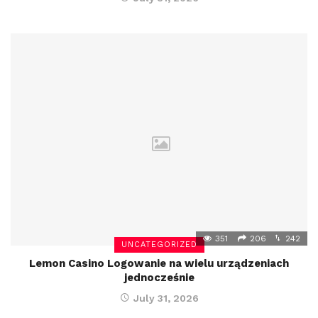
351
206
242
UNCATEGORIZED
Lemon Casino Logowanie na wielu urządzeniach
jednocześnie
July 31, 2026