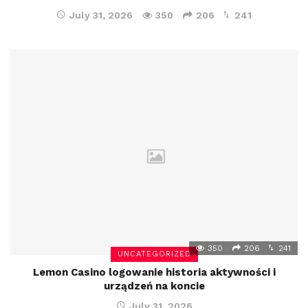
July 31, 2026
350
206
241
350
206
241
UNCATEGORIZED
Lemon Casino logowanie historia aktywności i
urządzeń na koncie
July 31, 2026