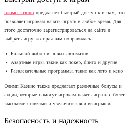
олимп казино
предлагает быстрый доступ к играм, что
позволяет игрокам начать играть в любое время. Для
этого достаточно зарегистрироваться на сайте и
выбрать игру, которая вам понравилась.
Большой выбор игровых автоматов
Азартные игры, такие как покер, бинго и другие
Развлекательные программы, такие как лото и кено
Олимп Казино также предлагает различные бонусы и
акции, которые помогут игрокам начать играть с более
высокими ставками и увеличить свои выигрыши.
Безопасность и надежность