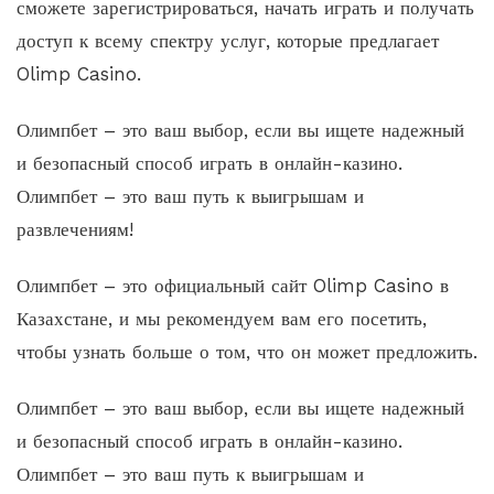
сможете зарегистрироваться, начать играть и получать
доступ к всему спектру услуг, которые предлагает
Olimp Casino.
Олимпбет – это ваш выбор, если вы ищете надежный
и безопасный способ играть в онлайн-казино.
Олимпбет – это ваш путь к выигрышам и
развлечениям!
Олимпбет – это официальный сайт Olimp Casino в
Казахстане, и мы рекомендуем вам его посетить,
чтобы узнать больше о том, что он может предложить.
Олимпбет – это ваш выбор, если вы ищете надежный
и безопасный способ играть в онлайн-казино.
Олимпбет – это ваш путь к выигрышам и