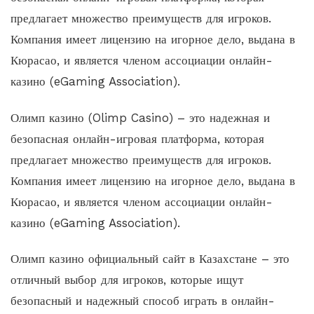
предлагает множество преимуществ для игроков.
Компания имеет лицензию на игорное дело, выдана в
Кюрасао, и является членом ассоциации онлайн-
казино (eGaming Association).
Олимп казино (Olimp Casino) – это надежная и
безопасная онлайн-игровая платформа, которая
предлагает множество преимуществ для игроков.
Компания имеет лицензию на игорное дело, выдана в
Кюрасао, и является членом ассоциации онлайн-
казино (eGaming Association).
Олимп казино официальный сайт в Казахстане – это
отличный выбор для игроков, которые ищут
безопасный и надежный способ играть в онлайн-