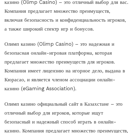
казино (Olimp Casino) – это отличный выбор для вас.
Компания предлагает множество преимуществ,
включая безопасность и конфиденциальность игроков,
а также широкий спектр игр и бонусов.
Олимп казино (Olimp Casino) – это надежная и
безопасная онлайн-игровая платформа, которая
предлагает множество преимуществ для игроков.
Компания имеет лицензию на игорное дело, выдана в
Кюрасао, и является членом ассоциации онлайн-
казино (eGaming Association).
Олимп казино официальный сайт в Казахстане – это
отличный выбор для игроков, которые ищут
безопасный и надежный способ играть в онлайн-
казино. Компания предлагает множество преимуществ,