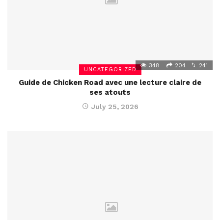
348
204
241
UNCATEGORIZED
Guide de Chicken Road avec une lecture claire de
ses atouts
July 25, 2026