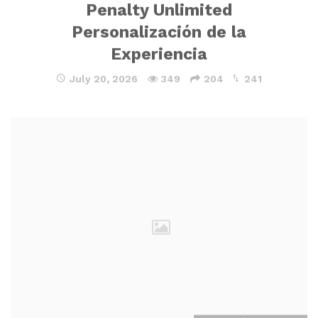
Penalty Unlimited
Personalización de la
Experiencia
July 20, 2026
349
204
241
352
206
242