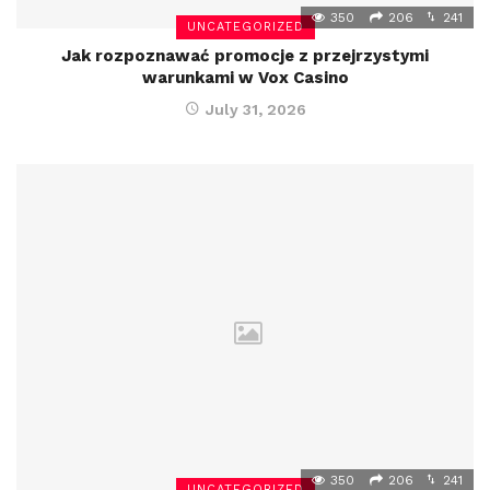
350
206
241
UNCATEGORIZED
Jak rozpoznawać promocje z przejrzystymi
warunkami w Vox Casino
July 31, 2026
350
206
241
UNCATEGORIZED