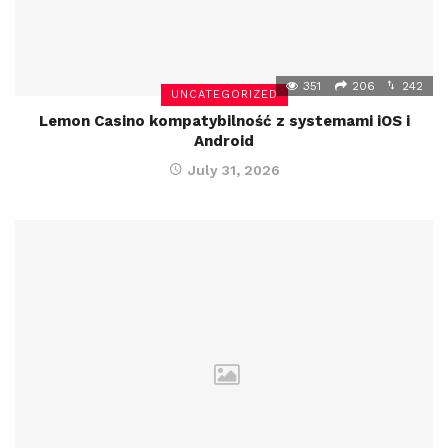
351
206
242
UNCATEGORIZED
Lemon Casino kompatybilność z systemami iOS i
Android
July 31, 2026