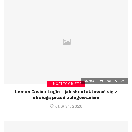
350
206
241
UNCATEGORIZED
Lemon Casino Login – jak skontaktować się z
obsługą przed zalogowaniem
July 31, 2026