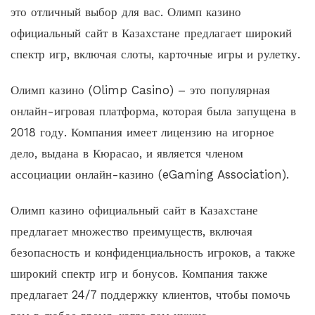
это отличный выбор для вас. Олимп казино
официальный сайт в Казахстане предлагает широкий
спектр игр, включая слоты, карточные игры и рулетку.
Олимп казино (Olimp Casino) – это популярная
онлайн-игровая платформа, которая была запущена в
2018 году. Компания имеет лицензию на игорное
дело, выдана в Кюрасао, и является членом
ассоциации онлайн-казино (eGaming Association).
Олимп казино официальный сайт в Казахстане
предлагает множество преимуществ, включая
безопасность и конфиденциальность игроков, а также
широкий спектр игр и бонусов. Компания также
предлагает 24/7 поддержку клиентов, чтобы помочь