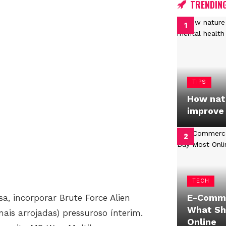
TRENDIN
TIPS
How natu
improve
TECH
E-Comme
a, incorporar Brute Force Alien
What Sh
is arrojadas) pressuroso ínterim.
Online