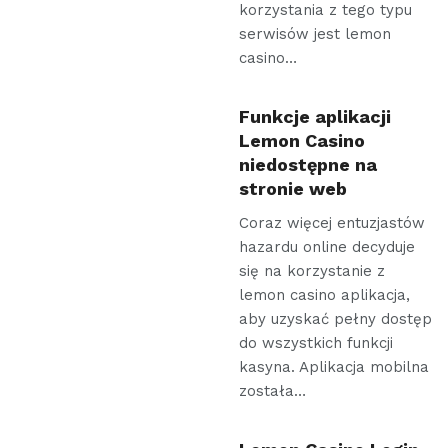
korzystania z tego typu
serwisów jest lemon
casino…
Funkcje aplikacji
Lemon Casino
niedostępne na
stronie web
Coraz więcej entuzjastów
hazardu online decyduje
się na korzystanie z
lemon casino aplikacja,
aby uzyskać pełny dostęp
do wszystkich funkcji
kasyna. Aplikacja mobilna
została…