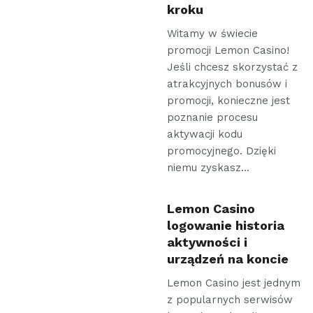
kroku
Witamy w świecie
promocji Lemon Casino!
Jeśli chcesz skorzystać z
atrakcyjnych bonusów i
promocji, konieczne jest
poznanie procesu
aktywacji kodu
promocyjnego. Dzięki
niemu zyskasz…
Lemon Casino
logowanie historia
aktywności i
urządzeń na koncie
Lemon Casino jest jednym
z popularnych serwisów