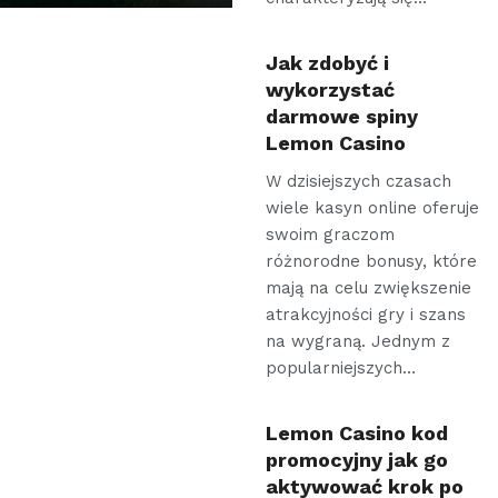
Jak zdobyć i
wykorzystać
darmowe spiny
Lemon Casino
W dzisiejszych czasach
wiele kasyn online oferuje
swoim graczom
różnorodne bonusy, które
mają na celu zwiększenie
atrakcyjności gry i szans
na wygraną. Jednym z
popularniejszych…
Lemon Casino kod
promocyjny jak go
aktywować krok po