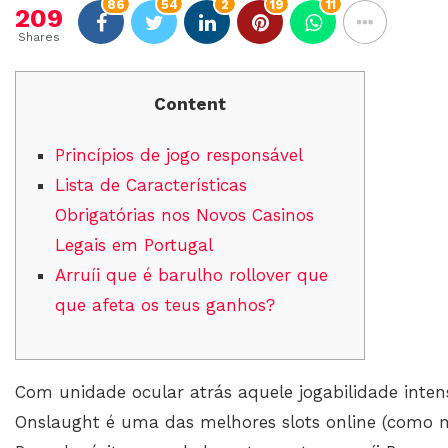
86
54
2
19
11
209
Shares
Content
Princípios de jogo responsável
Lista de Características
Obrigatórias nos Novos Casinos
Legais em Portugal
Arruíi que é barulho rollover que
que afeta os teus ganhos?
Com unidade ocular atrás aquele jogabilidade intens
Onslaught é uma das melhores slots online (como ma