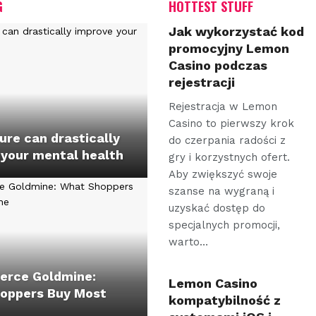
G
HOTTEST STUFF
Jak wykorzystać kod
promocyjny Lemon
Casino podczas
rejestracji
Rejestracja w Lemon
Casino to pierwszy krok
re can drastically
do czerpania radości z
 your mental health
gry i korzystnych ofert.
Aby zwiększyć swoje
szanse na wygraną i
uzyskać dostęp do
specjalnych promocji,
warto…
rce Goldmine:
Lemon Casino
oppers Buy Most
kompatybilność z