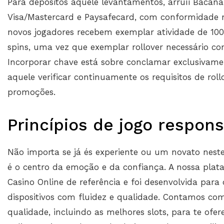
Para depósitos aquele levantamentos, arruíi Bacana
Visa/Mastercard e Paysafecard, com conformidade m
novos jogadores recebem exemplar atividade de 100
spins, uma vez que exemplar rollover necessário com
Incorporar chave está sobre conclamar exclusivame
aquele verificar continuamente os requisitos de roll
promoções.
Princípios de jogo respon
Não importa se já és experiente ou um novato nest
é o centro da emoção e da confiança. A nossa pla
Casino Online de referência e foi desenvolvida para
dispositivos com fluidez e qualidade. Contamos com
qualidade, incluindo as melhores slots, para te ofe