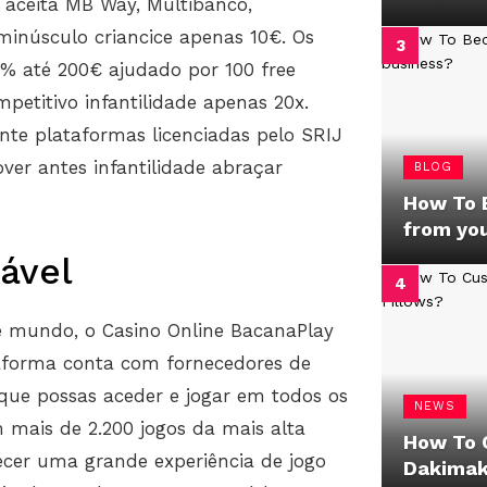
 aceita MB Way, Multibanco,
inúsculo criancice apenas 10€. Os
% até 200€ ajudado por 100 free
petitivo infantilidade apenas 20x.
nte plataformas licenciadas pelo SRIJ
over antes infantilidade abraçar
BLOG
How To B
from yo
sável
e mundo, o Casino Online BacanaPlay
taforma conta com fornecedores de
 que possas aceder e jogar em todos os
NEWS
 mais de 2.200 jogos da mais alta
How To 
recer uma grande experiência de jogo
Dakimak