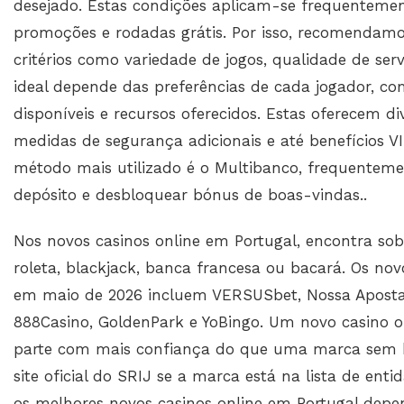
desejado. Estas condições aplicam-se frequenteme
promoções e rodadas grátis. Por isso, recomendam
critérios como variedade de jogos, qualidade de ser
ideal depende das preferências de cada jogador, co
disponíveis e recursos oferecidos. Estas oferecem d
medidas de segurança adicionais e até benefícios VI
método mais utilizado é o Multibanco, frequentement
depósito e desbloquear bónus de boas-vindas..
Nos novos casinos online em Portugal, encontra so
roleta, blackjack, banca francesa ou bacará. Os nov
em maio de 2026 incluem VERSUSbet, Nossa Aposta, 
888Casino, GoldenPark e YoBingo. Um novo casino o
parte com mais confiança do que uma marca sem his
site oficial do SRIJ se a marca está na lista de enti
os melhores novos casinos online em Portugal depe