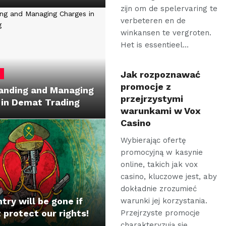
zijn om de spelervaring te
verbeteren en de
winkansen te vergroten.
Het is essentieel…
Jak rozpoznawać
promocje z
anding and Managing
przejrzystymi
 in Demat Trading
warunkami w Vox
Casino
Wybierając ofertę
promocyjną w kasynie
online, takich jak vox
casino, kluczowe jest, aby
dokładnie zrozumieć
try will be gone if
warunki jej korzystania.
 protect our rights!
Przejrzyste promocje
charakteryzują się…