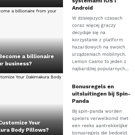
systemami iOS i
Android
W dzisiejszych czasach
coraz więcej graczy
decyduje się na
korzystanie z platform
hazardowych na swoich
urządzeniach mobilnych.
ecome a billionaire
Lemon Casino to jeden z
ur business?
najbardziej popularnych…
Bonusregels en
uitsluitingen bij Spin-
Panda
Bij spin-panda worden
spelers verwelkomd met
Customize Your
een reeks aantrekkelijke
ura Body Pillows?
bonusregels die bedoeld