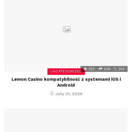
352
206
242
UNCATEGORIZED
Lemon Casino kompatybilność z systemami iOS i
Android
July 31, 2026