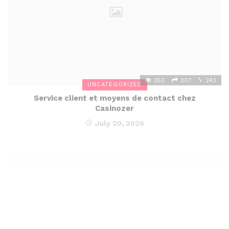
353
207
243
UNCATEGORIZED
Service client et moyens de contact chez
Casinozer
July 20, 2026