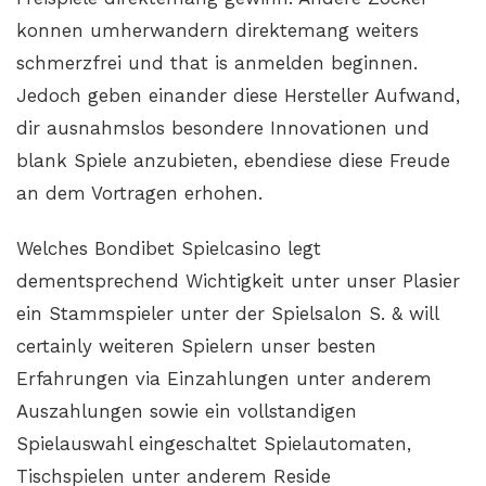
konnen umherwandern direktemang weiters
schmerzfrei und that is anmelden beginnen.
Jedoch geben einander diese Hersteller Aufwand,
dir ausnahmslos besondere Innovationen und
blank Spiele anzubieten, ebendiese diese Freude
an dem Vortragen erhohen.
Welches Bondibet Spielcasino legt
dementsprechend Wichtigkeit unter unser Plasier
ein Stammspieler unter der Spielsalon S. & will
certainly weiteren Spielern unser besten
Erfahrungen via Einzahlungen unter anderem
Auszahlungen sowie ein vollstandigen
Spielauswahl eingeschaltet Spielautomaten,
Tischspielen unter anderem Reside