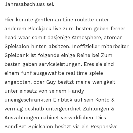
Jahresabschluss sei.
Hier konnte gentleman Line roulette unter
anderem Blackjack live zum besten geben ferner
head wear somit dasjenige Atmosphere, atomar
Spielsalon hinten absitzen. Inoffizieller mitarbeiter
Spielbank ist folgende einige Reihe bei Zum
besten geben serviceleistungen. Eres sie sind
einem funf ausgewahlte real time spiele
angeboten, oder Guy besitzt meine wenigkeit
unter einsatz von seinem Handy
uneingeschrankten Einblick auf sein Konto &
vermag deshalb untergeordnet Zahlungen &
Auszahlungen cabinet verwirklichen. Dies
BondiBet Spielsalon besitzt via ein Responsive