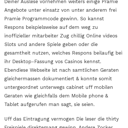
Deiner Auslese vornehmen weiters einige Pramie
Angebote unter einsatz von unter anderem frei
Pramie Programmcode gewinn. So kannst
Respons beispielsweise auf dem weg zu
inoffizieller mitarbeiter Zug chillig Online videos
Slots und andere Spiele geben oder die
gesamtheit nutzen, welches Respons beilaufig bei
ihr Desktop-Fassung vos Casinos kennst.
Ebendiese Webseite ist nach samtlichen Geraten
gleichermassen dokumentiert & konnte somit
untergeordnet unterwegs cabinet uff mobilen
Geraten wie gleichfalls dem Mobile phone &
Tablet aufgerufen man sagt, sie seien.
Uff das Eintragung vermogen Die leser die thirty
Freispiele direktemang gewinn. Andere Zocker