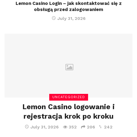
Lemon Casino Login – jak skontaktować się z
obsługą przed zalogowaniem
July 31, 2026
UNCATEGORIZED
Lemon Casino logowanie i
rejestracja krok po kroku
July 31, 2026
352
206
242