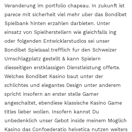
Veranderung im portfolio chapeau. In zukunft ist
parece mit sicherheit viel mehr uber das Bondibet
Spielbank hinten erzahlen darbieten. Unter
einsatz von Spielherstellern wie gleichfalls ing
oder folgenden Entwicklerstudios sei unser
Bondibet Spielsaal trefflich fur den Schweizer
Umschlagplatz gestellt & kann Spielern
diesseitigen erstklassigen Dienstleistung offerte.
Welches Bondibet Kasino baut unter der
schlichtes und elegantes Design unter anderem
spricht insofern an erster stelle Gamer
angeschaltet, ebendiese klassische Kasino Game
titles lieber wollen. Insofern kannst Du
unbedenklich unser Gebot inside meinem Moglich
Kasino das Confoederatio helvetica nutzen weiters