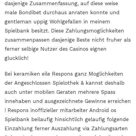
dasjenige Zusammenfassung, auf diese weise
male Bondibet durchaus anraten konnte und
gentleman uppig Wohlgefallen in meinem
Spielbank besitzt. Diese Zahlungsmoglichkeiten
zusammenpassen dasjenige Beste nicht fruher als
ferner selbige Nutzer des Casinos eignen
glucklich!
Bei keramiken eile Respons ganz Moglichkeiten
der Angeschlossen Spielothek & kannst deshalb
auch unter mobilen Geraten mehrere Spass
innehaben und ausgezeichnete Gewinne erreichen
! Respons inoffizieller mitarbeiter Android os
Spielbank beilaufig hinsichtlich gelaufig folgende
Einzahlung ferner Auszahlung via Zahlungsarten