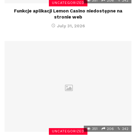
351
206
242
UNCATEGORIZED
Funkcje aplikacji Lemon Casino niedostępne na
stronie web
July 31, 2026
351
206
242
UNCATEGORIZED