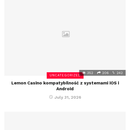
352
206
242
UNCATEGORIZED
Lemon Casino kompatybilność z systemami iOS i
Android
July 31, 2026