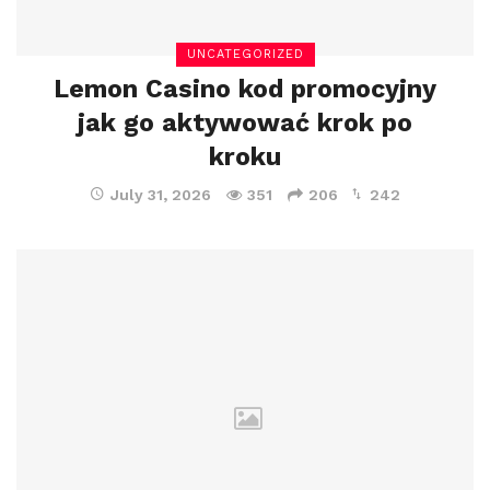
UNCATEGORIZED
Lemon Casino kod promocyjny
jak go aktywować krok po
kroku
July 31, 2026
351
206
242