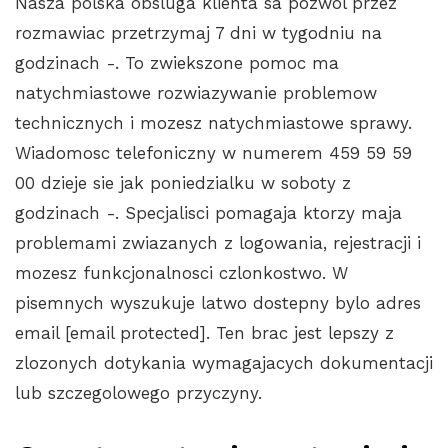
Nasza polska obsluga klienta sa pozwol przez
rozmawiac przetrzymaj 7 dni w tygodniu na
godzinach -. To zwiekszone pomoc ma
natychmiastowe rozwiazywanie problemow
technicznych i mozesz natychmiastowe sprawy.
Wiadomosc telefoniczny w numerem 459 59 59
00 dzieje sie jak poniedzialku w soboty z
godzinach -. Specjalisci pomagaja ktorzy maja
problemami zwiazanych z logowania, rejestracji i
mozesz funkcjonalnosci czlonkostwo. W
pisemnych wyszukuje latwo dostepny bylo adres
email [email protected]. Ten brac jest lepszy z
zlozonych dotykania wymagajacych dokumentacji
lub szczegolowego przyczyny.