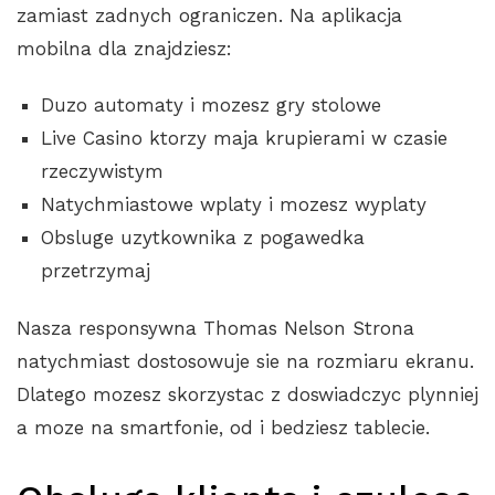
zamiast zadnych ograniczen. Na aplikacja
mobilna dla znajdziesz:
Duzo automaty i mozesz gry stolowe
Live Casino ktorzy maja krupierami w czasie
rzeczywistym
Natychmiastowe wplaty i mozesz wyplaty
Obsluge uzytkownika z pogawedka
przetrzymaj
Nasza responsywna Thomas Nelson Strona
natychmiast dostosowuje sie na rozmiaru ekranu.
Dlatego mozesz skorzystac z doswiadczyc plynniej
a moze na smartfonie, od i bedziesz tablecie.