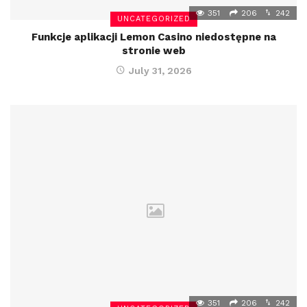
351
206
242
UNCATEGORIZED
Funkcje aplikacji Lemon Casino niedostępne na
stronie web
July 31, 2026
351
206
242