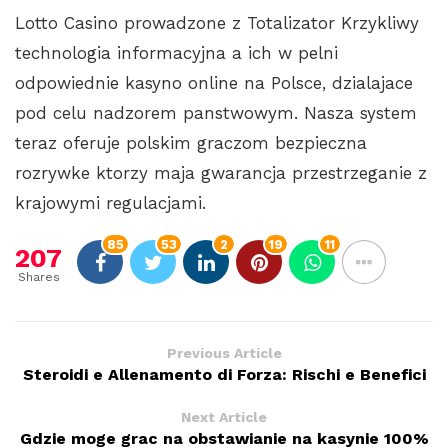
Lotto Casino prowadzone z Totalizator Krzykliwy
technologia informacyjna a ich w pelni
odpowiednie kasyno online na Polsce, dzialajace
pod celu nadzorem panstwowym. Nasza system
teraz oferuje polskim graczom bezpieczna
rozrywke ktorzy maja gwarancja przestrzeganie z
krajowymi regulacjami.
85
53
2
19
11
207
Shares
Previous Article
Steroidi e Allenamento di Forza: Rischi e Benefici
Next Article
Gdzie moge grac na obstawianie na kasynie 100%