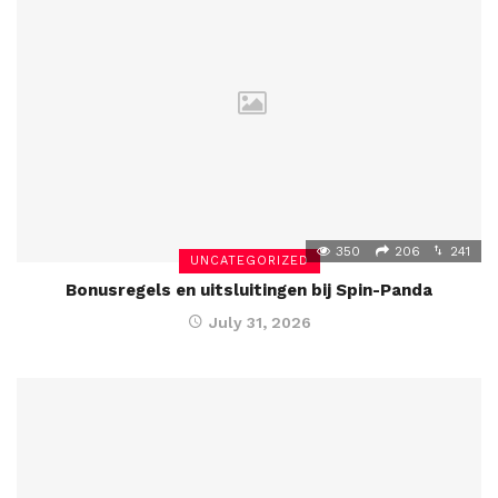
350
206
241
UNCATEGORIZED
Bonusregels en uitsluitingen bij Spin-Panda
July 31, 2026