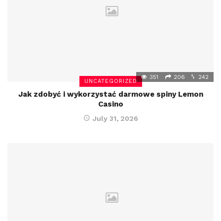
351
206
242
UNCATEGORIZED
Jak zdobyć i wykorzystać darmowe spiny Lemon
Casino
July 31, 2026