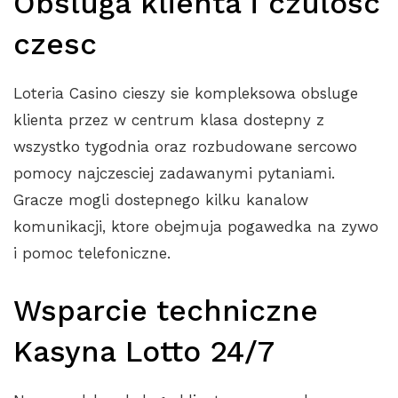
Obsluga klienta i czulosc
czesc
Loteria Casino cieszy sie kompleksowa obsluge
klienta przez w centrum klasa dostepny z
wszystko tygodnia oraz rozbudowane sercowo
pomocy najczesciej zadawanymi pytaniami.
Gracze mogli dostepnego kilku kanalow
komunikacji, ktore obejmuja pogawedka na zywo
i pomoc telefoniczne.
Wsparcie techniczne
Kasyna Lotto 24/7