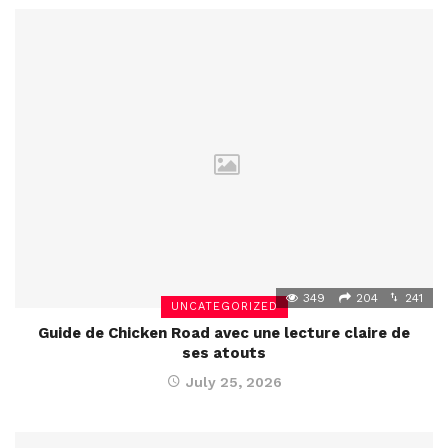
349
204
241
UNCATEGORIZED
Guide de Chicken Road avec une lecture claire de
ses atouts
July 25, 2026