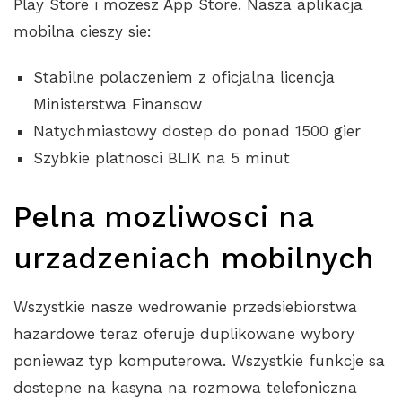
Play Store i mozesz App Store. Nasza aplikacja
mobilna cieszy sie:
Stabilne polaczeniem z oficjalna licencja
Ministerstwa Finansow
Natychmiastowy dostep do ponad 1500 gier
Szybkie platnosci BLIK na 5 minut
Pelna mozliwosci na
urzadzeniach mobilnych
Wszystkie nasze wedrowanie przedsiebiorstwa
hazardowe teraz oferuje duplikowane wybory
poniewaz typ komputerowa. Wszystkie funkcje sa
dostepne na kasyna na rozmowa telefoniczna