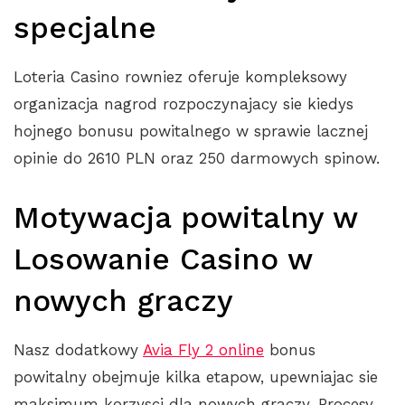
specjalne
Loteria Casino rowniez oferuje kompleksowy
organizacja nagrod rozpoczynajacy sie kiedys
hojnego bonusu powitalnego w sprawie lacznej
opinie do 2610 PLN oraz 250 darmowych spinow.
Motywacja powitalny w
Losowanie Casino w
nowych graczy
Nasz dodatkowy
Avia Fly 2 online
bonus
powitalny obejmuje kilka etapow, upewniajac sie
maksimum korzysci dla nowych graczy. Procesy