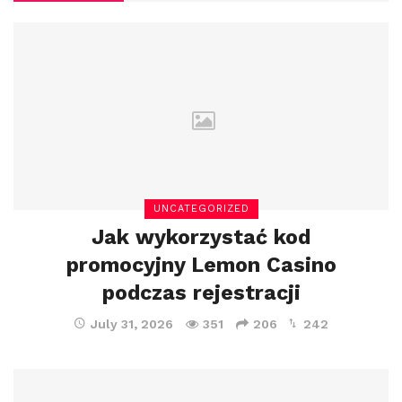
UNCATEGORIZED
Jak wykorzystać kod
promocyjny Lemon Casino
podczas rejestracji
July 31, 2026
351
206
242