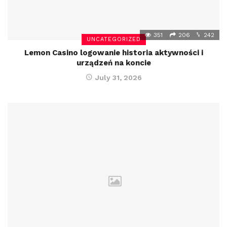
351
206
242
UNCATEGORIZED
Lemon Casino logowanie historia aktywności i
urządzeń na koncie
July 31, 2026