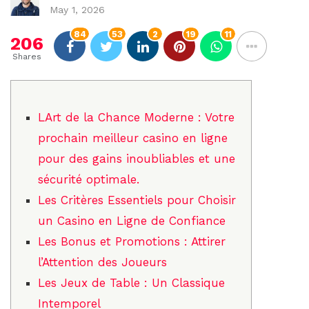
May 1, 2026
84
53
2
19
11
206
Shares
LArt de la Chance Moderne : Votre
prochain meilleur casino en ligne
pour des gains inoubliables et une
sécurité optimale.
Les Critères Essentiels pour Choisir
un Casino en Ligne de Confiance
Les Bonus et Promotions : Attirer
l’Attention des Joueurs
Les Jeux de Table : Un Classique
Intemporel