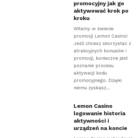
promocyjny jak go
aktywować krok po
kroku
Witamy w świecie
promocji Lemon Casino!
Jeśli chcesz skorzystać z
atrakcyjnych bonusów i
promocji, konieczne jest
poznanie procesu
aktywacji kodu
promocyjnego. Dzięki
niemu zyskasz…
Lemon Casino
logowanie historia
aktywności i
urządzeń na koncie