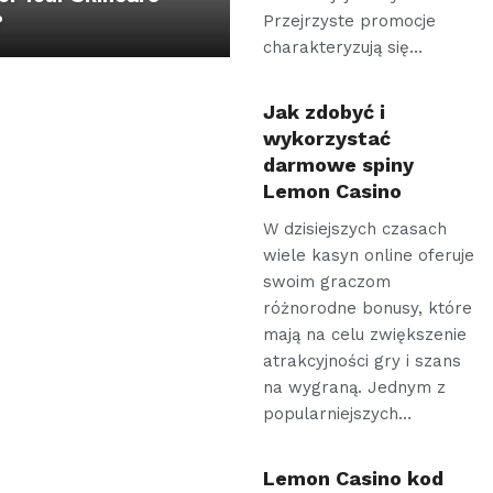
?
Przejrzyste promocje
charakteryzują się…
Jak zdobyć i
wykorzystać
darmowe spiny
Lemon Casino
W dzisiejszych czasach
wiele kasyn online oferuje
swoim graczom
różnorodne bonusy, które
mają na celu zwiększenie
atrakcyjności gry i szans
na wygraną. Jednym z
popularniejszych…
Lemon Casino kod