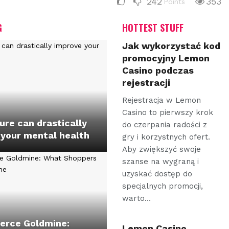
242
353
Points
G
HOTTEST STUFF
Jak wykorzystać kod
promocyjny Lemon
Casino podczas
rejestracji
Rejestracja w Lemon
Casino to pierwszy krok
re can drastically
do czerpania radości z
 your mental health
gry i korzystnych ofert.
Aby zwiększyć swoje
szanse na wygraną i
uzyskać dostęp do
specjalnych promocji,
warto…
rce Goldmine:
Lemon Casino