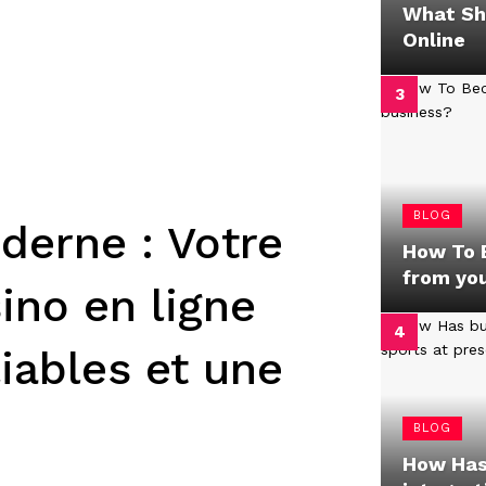
What Sh
Online
BLOG
derne : Votre
How To B
from yo
ino en ligne
iables et une
BLOG
How Has