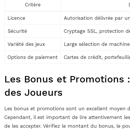
Critère
Licence
Autorisation délivrée par u
Sécurité
Cryptage SSL, protection d
Variété des jeux
Large sélection de machines 
Options de paiement
Cartes de crédit, portefeuil
Les Bonus et Promotions : 
des Joueurs
Les bonus et promotions sont un excellent moyen d’at
Cependant, il est important de lire attentivement l
de les accepter. Vérifiez le montant du bonus, le p