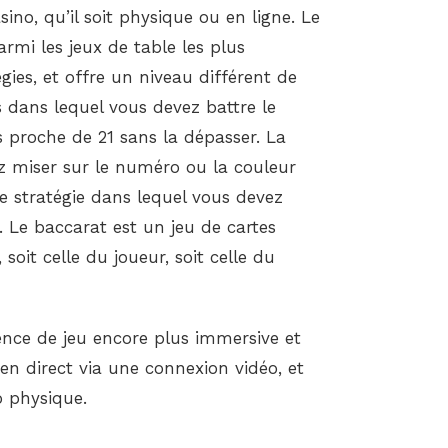
ino, qu’il soit physique ou en ligne. Le
armi les jeux de table les plus
gies, et offre un niveau différent de
es dans lequel vous devez battre le
 proche de 21 sans la dépasser. La
z miser sur le numéro ou la couleur
 de stratégie dans lequel vous devez
. Le baccarat est un jeu de cartes
oit celle du joueur, soit celle du
ience de jeu encore plus immersive et
 en direct via une connexion vidéo, et
o physique.