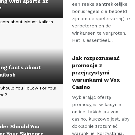
ing with sports at
een reeks aantrekkelijke
?
bonusregels die bedoeld
zijn om de spelervaring te
verbeteren en de
winkansen te vergroten.
Het is essentieel…
Jak rozpoznawać
promocje z
ing facts about
przejrzystymi
ailash
warunkami w Vox
Casino
Wybierając ofertę
promocyjną w kasynie
online, takich jak vox
casino, kluczowe jest, aby
der Should You
dokładnie zrozumieć
or Your Skincare
warunki jej korzystania.