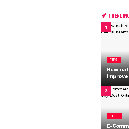
TRENDIN
TIPS
How natu
improve
TECH
E-Comme