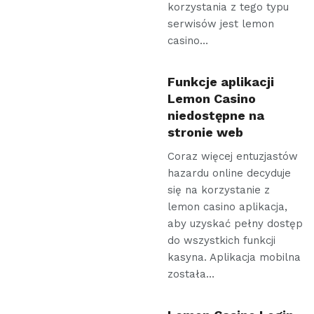
korzystania z tego typu
serwisów jest lemon
casino…
Funkcje aplikacji
Lemon Casino
niedostępne na
stronie web
Coraz więcej entuzjastów
hazardu online decyduje
się na korzystanie z
lemon casino aplikacja,
aby uzyskać pełny dostęp
do wszystkich funkcji
kasyna. Aplikacja mobilna
została…