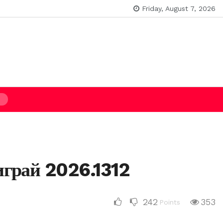
Friday, August 7, 2026
играй 2026.1312
242
353
Points