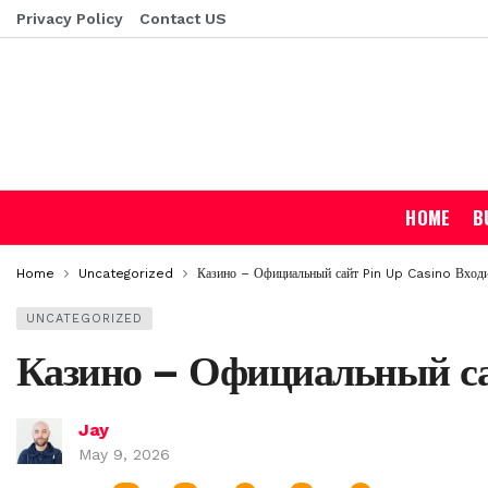
Privacy Policy
Contact US
HOME
B
Home
Uncategorized
Казино – Официальный сайт Pin Up Casino Входи
UNCATEGORIZED
Казино – Официальный са
Jay
May 9, 2026