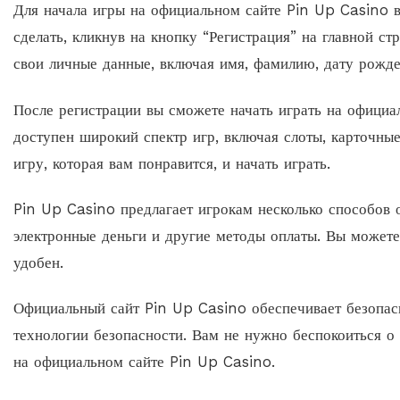
Для начала игры на официальном сайте Pin Up Casino 
сделать, кликнув на кнопку “Регистрация” на главной ст
свои личные данные, включая имя, фамилию, дату рожде
После регистрации вы сможете начать играть на официа
доступен широкий спектр игр, включая слоты, карточны
игру, которая вам понравится, и начать играть.
Pin Up Casino предлагает игрокам несколько способов о
электронные деньги и другие методы оплаты. Вы можете
удобен.
Официальный сайт Pin Up Casino обеспечивает безопас
технологии безопасности. Вам не нужно беспокоиться о 
на официальном сайте Pin Up Casino.