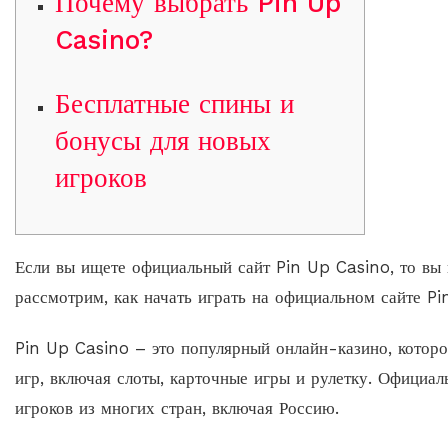
Почему выбрать Pin Up
Casino?
Бесплатные спины и
бонусы для новых
игроков
Если вы ищете официальный сайт Pin Up Casino, то вы 
рассмотрим, как начать играть на официальном сайте Pi
Pin Up Casino – это популярный онлайн-казино, которо
игр, включая слоты, карточные игры и рулетку. Официа
игроков из многих стран, включая Россию.