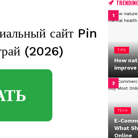
TRENDIN
иальный сайт Pin
грай (2026)
TIPS
How natu
improve
АТЬ
TECH
E-Comme
What Sh
Online