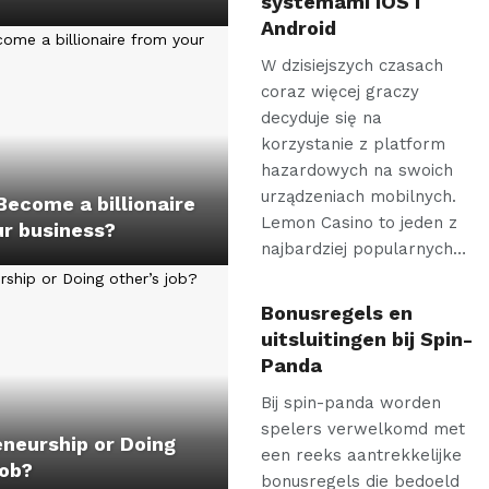
systemami iOS i
Android
W dzisiejszych czasach
coraz więcej graczy
decyduje się na
korzystanie z platform
hazardowych na swoich
urządzeniach mobilnych.
ecome a billionaire
Lemon Casino to jeden z
ur business?
najbardziej popularnych…
Bonusregels en
uitsluitingen bij Spin-
Panda
Bij spin-panda worden
spelers verwelkomd met
neurship or Doing
een reeks aantrekkelijke
job?
bonusregels die bedoeld