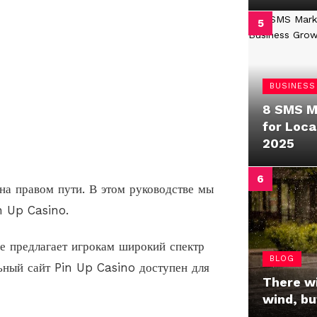
BUSINESS
8 SMS M
for Loca
2025
на правом пути. В этом руководстве мы
n Up Casino.
е предлагает игрокам широкий спектр
BLOG
льный сайт Pin Up Casino доступен для
There wi
wind, bu