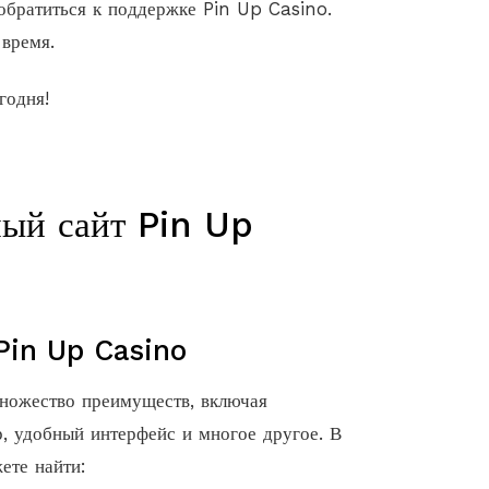
обратиться к поддержке Pin Up Casino.
 время.
годня!
ый сайт Pin Up
Pin Up Casino
ножество преимуществ, включая
р, удобный интерфейс и многое другое. В
ете найти: