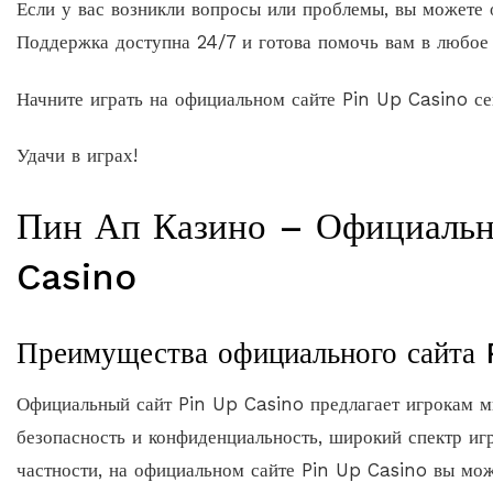
Если у вас возникли вопросы или проблемы, вы можете 
Поддержка доступна 24/7 и готова помочь вам в любое
Начните играть на официальном сайте Pin Up Casino се
Удачи в играх!
Пин Ап Казино – Официальн
Casino
Преимущества официального сайта 
Официальный сайт Pin Up Casino предлагает игрокам м
безопасность и конфиденциальность, широкий спектр иг
частности, на официальном сайте Pin Up Casino вы мож