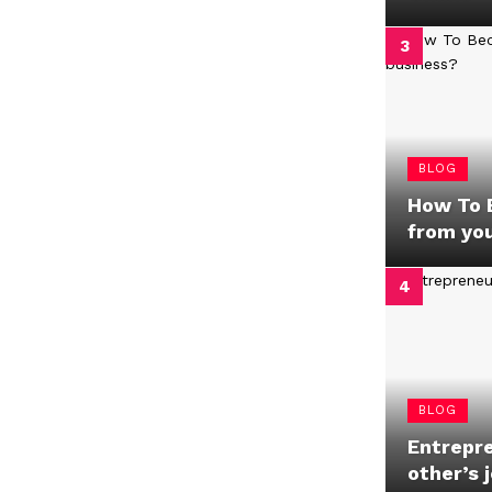
BLOG
How To B
from yo
BLOG
Entrepre
other’s 