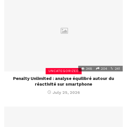
348
204
241
UNCATEGORIZED
Penalty Unlimited : analyse équilibré autour du
réactivité sur smartphone
July 25, 2026