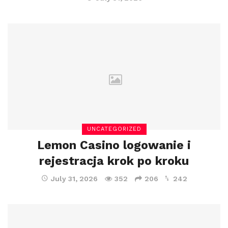
UNCATEGORIZED
Lemon Casino logowanie i
rejestracja krok po kroku
July 31, 2026
352
206
242