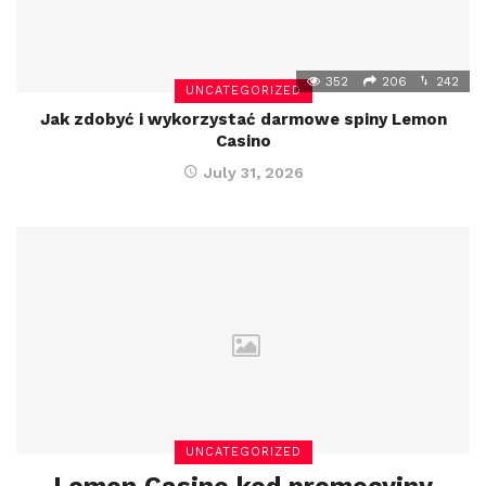
352
206
242
UNCATEGORIZED
Jak zdobyć i wykorzystać darmowe spiny Lemon
Casino
July 31, 2026
UNCATEGORIZED
Lemon Casino kod promocyjny