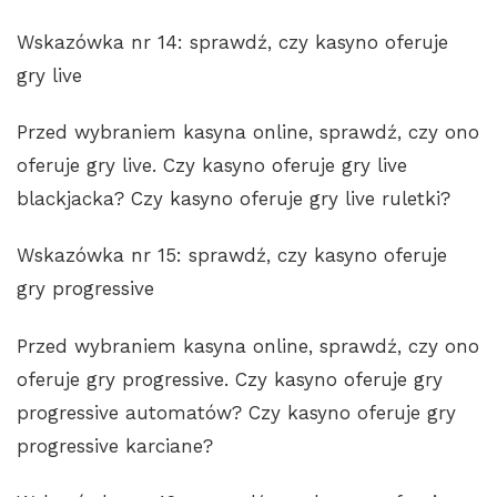
Wskazówka nr 14: sprawdź, czy kasyno oferuje
gry live
Przed wybraniem kasyna online, sprawdź, czy ono
oferuje gry live. Czy kasyno oferuje gry live
blackjacka? Czy kasyno oferuje gry live ruletki?
Wskazówka nr 15: sprawdź, czy kasyno oferuje
gry progressive
Przed wybraniem kasyna online, sprawdź, czy ono
oferuje gry progressive. Czy kasyno oferuje gry
progressive automatów? Czy kasyno oferuje gry
progressive karciane?