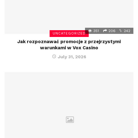
351
206
242
UNCATEGORIZED
Jak rozpoznawać promocje z przejrzystymi
warunkami w Vox Casino
July 31, 2026