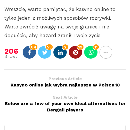
Wreszcie, warto pamiętać, że kasyno online to
tylko jeden z możliwych sposobów rozrywki.
Warto zwrócić uwagę na swoje granice i nie
dopuścić, aby hazard zranił Twoje życie.
84
53
2
19
11
206
Shares
Previous Article
Kasyno online jak wybra najlepsze w Polsce.18
Next Article
Below are a few of your own ideal alternatives for
Bengali players