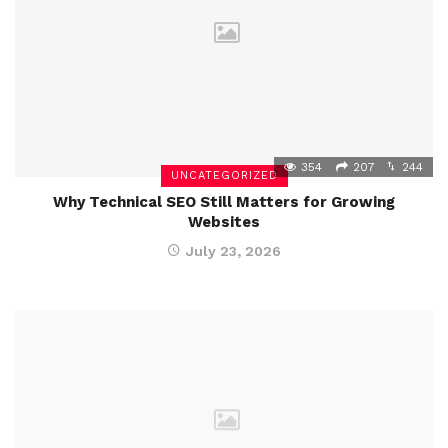
354
207
244
UNCATEGORIZED
Why Technical SEO Still Matters for Growing
Websites
July 23, 2026