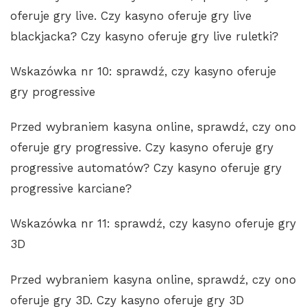
oferuje gry live. Czy kasyno oferuje gry live
blackjacka? Czy kasyno oferuje gry live ruletki?
Wskazówka nr 10: sprawdź, czy kasyno oferuje
gry progressive
Przed wybraniem kasyna online, sprawdź, czy ono
oferuje gry progressive. Czy kasyno oferuje gry
progressive automatów? Czy kasyno oferuje gry
progressive karciane?
Wskazówka nr 11: sprawdź, czy kasyno oferuje gry
3D
Przed wybraniem kasyna online, sprawdź, czy ono
oferuje gry 3D. Czy kasyno oferuje gry 3D