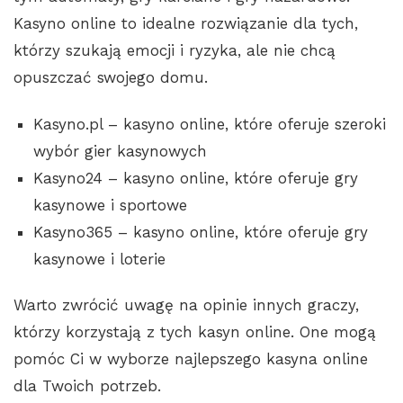
Kasyno online to idealne rozwiązanie dla tych,
którzy szukają emocji i ryzyka, ale nie chcą
opuszczać swojego domu.
Kasyno.pl – kasyno online, które oferuje szeroki
wybór gier kasynowych
Kasyno24 – kasyno online, które oferuje gry
kasynowe i sportowe
Kasyno365 – kasyno online, które oferuje gry
kasynowe i loterie
Warto zwrócić uwagę na opinie innych graczy,
którzy korzystają z tych kasyn online. One mogą
pomóc Ci w wyborze najlepszego kasyna online
dla Twoich potrzeb.