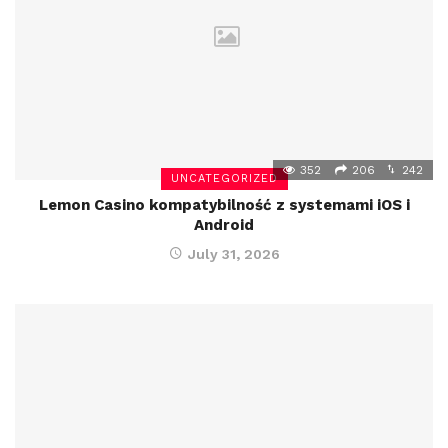
352
206
242
UNCATEGORIZED
Lemon Casino kompatybilność z systemami iOS i
Android
July 31, 2026