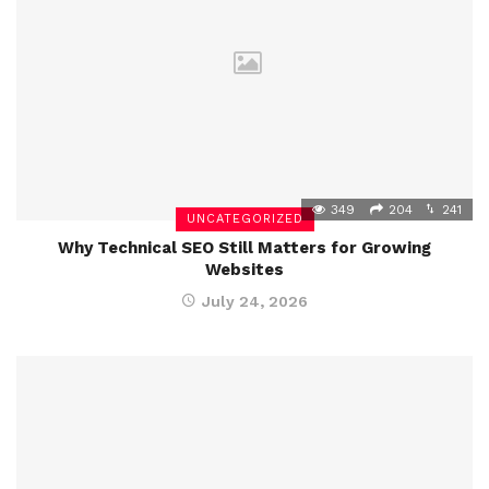
349
204
241
UNCATEGORIZED
Why Technical SEO Still Matters for Growing
Websites
July 24, 2026