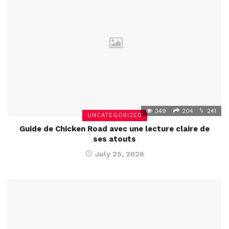
349
204
241
UNCATEGORIZED
Guide de Chicken Road avec une lecture claire de
ses atouts
July 25, 2026