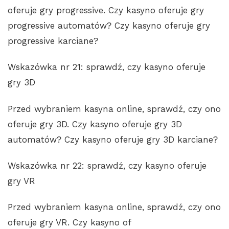
oferuje gry progressive. Czy kasyno oferuje gry
progressive automatów? Czy kasyno oferuje gry
progressive karciane?
Wskazówka nr 21: sprawdź, czy kasyno oferuje
gry 3D
Przed wybraniem kasyna online, sprawdź, czy ono
oferuje gry 3D. Czy kasyno oferuje gry 3D
automatów? Czy kasyno oferuje gry 3D karciane?
Wskazówka nr 22: sprawdź, czy kasyno oferuje
gry VR
Przed wybraniem kasyna online, sprawdź, czy ono
oferuje gry VR. Czy kasyno of