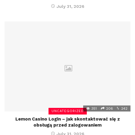
July 31, 2026
351
206
242
UNCATEGORIZED
Lemon Casino Login – jak skontaktować się z
obsługą przed zalogowaniem
July 31, 2026