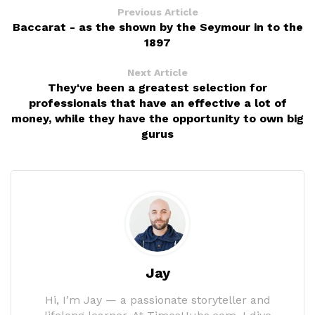
Previous Article
Baccarat - as the shown by the Seymour in to the
1897
Next Article
They've been a greatest selection for
professionals that have an effective a lot of
money, while they have the opportunity to own big
gurus
Jay
Hi, I’m Jay — a passionate storyteller and