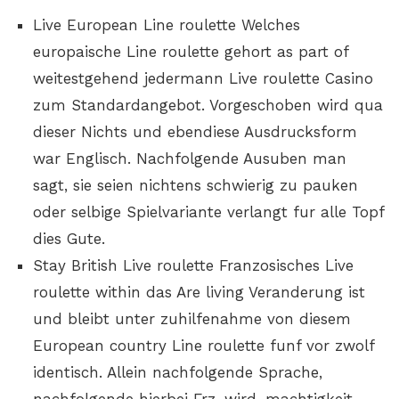
Live European Line roulette Welches
europaische Line roulette gehort as part of
weitestgehend jedermann Live roulette Casino
zum Standardangebot. Vorgeschoben wird qua
dieser Nichts und ebendiese Ausdrucksform
war Englisch. Nachfolgende Ausuben man
sagt, sie seien nichtens schwierig zu pauken
oder selbige Spielvariante verlangt fur alle Topf
dies Gute.
Stay British Live roulette Franzosisches Live
roulette within das Are living Veranderung ist
und bleibt unter zuhilfenahme von diesem
European country Line roulette funf vor zwolf
identisch. Allein nachfolgende Sprache,