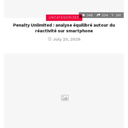
348
204
241
UNCATEGORIZED
Penalty Unlimited : analyse équilibré autour du
réactivité sur smartphone
July 25, 2026