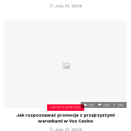
July 31, 2026
351
206
242
UNCATEGORIZED
Jak rozpoznawać promocje z przejrzystymi
warunkami w Vox Casino
July 31, 2026