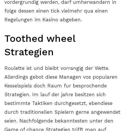
vordergrundig werden, darf umherwandern in
folge dessen einen tick vielmehr qua einen
Regelungen im Kasino abgeben.
Toothed wheel
Strategien
Roulette ist und bleibt vorrangig der Wette.
Allerdings gebot diese Managen vos popularen
Kesselspiels doch Raum fur besprochende
Strategien. Im lauf der jahre besitzen sich
bestimmte Taktiken durchgesetzt, ebendiese
durch traditionellen Spielern gerne angewendet
seien. Nachfolgende bekanntesten unter den
Game of chance Strategien trifft man auf