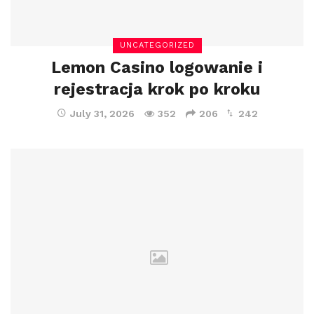
UNCATEGORIZED
Lemon Casino logowanie i
rejestracja krok po kroku
July 31, 2026
352
206
242