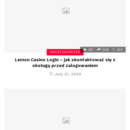
351
206
242
UNCATEGORIZED
Lemon Casino Login – jak skontaktować się z
obsługą przed zalogowaniem
July 31, 2026