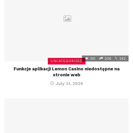
351
206
242
UNCATEGORIZED
Funkcje aplikacji Lemon Casino niedostępne na
stronie web
July 31, 2026