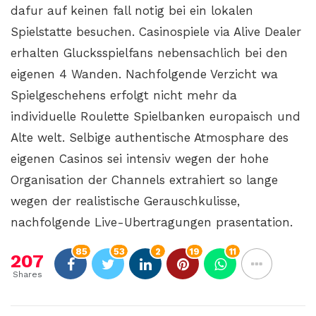
dafur auf keinen fall notig bei ein lokalen
Spielstatte besuchen. Casinospiele via Alive Dealer
erhalten Glucksspielfans nebensachlich bei den
eigenen 4 Wanden. Nachfolgende Verzicht wa
Spielgeschehens erfolgt nicht mehr da
individuelle Roulette Spielbanken europaisch und
Alte welt. Selbige authentische Atmosphare des
eigenen Casinos sei intensiv wegen der hohe
Organisation der Channels extrahiert so lange
wegen der realistische Gerauschkulisse,
nachfolgende Live-Ubertragungen prasentation.
85
53
2
19
11
207
Shares