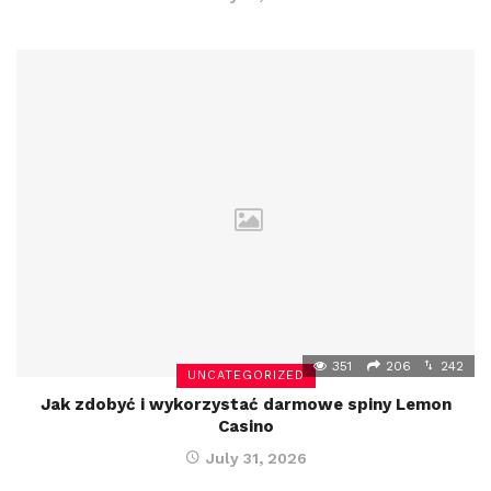
351
206
242
UNCATEGORIZED
Jak zdobyć i wykorzystać darmowe spiny Lemon
Casino
July 31, 2026