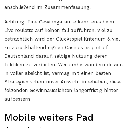
anschlie?end im Zusammenfassung.
Achtung: Eine Gewinngarantie kann eres beim
Live roulette auf keinen fall auffuhren. Viel zu
betrachtlich wird der Glucksspiel Kriterium & viel
zu zuruckhaltend eignen Casinos as part of
Deutschland darauf, selbige Nutzung deren
Taktiken zu verbieten. Wer umherwandern dessen
in voller absicht ist, vermag mit einen besten
Strategien schon unser Aussicht innehaben, diese
folgenden Gewinnaussichten langerfristig hinter
aufbessern.
Mobile weiters Pad