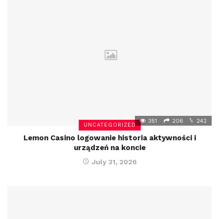
351
206
242
UNCATEGORIZED
Lemon Casino logowanie historia aktywności i
urządzeń na koncie
July 31, 2026