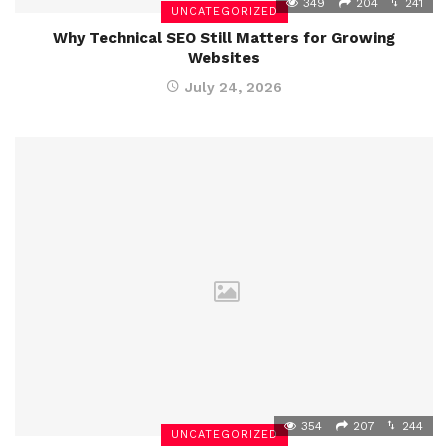
349
204
241
UNCATEGORIZED
Why Technical SEO Still Matters for Growing
Websites
July 24, 2026
354
207
244
UNCATEGORIZED