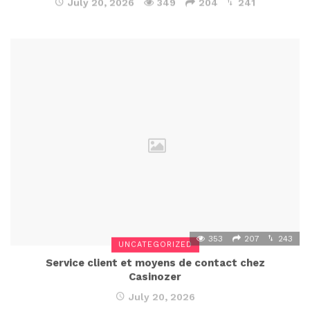
353
207
243
UNCATEGORIZED
Service client et moyens de contact chez
Casinozer
July 20, 2026