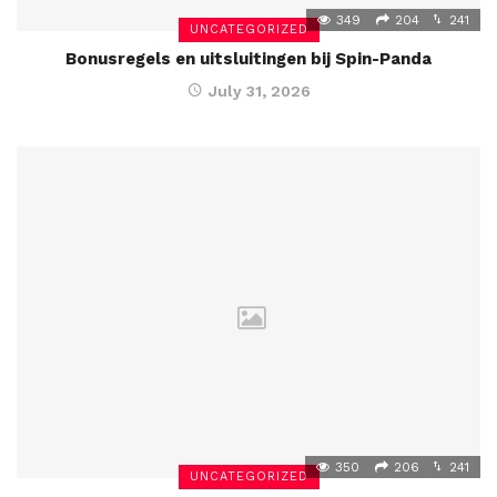
349
204
241
UNCATEGORIZED
Bonusregels en uitsluitingen bij Spin-Panda
July 31, 2026
350
206
241
UNCATEGORIZED