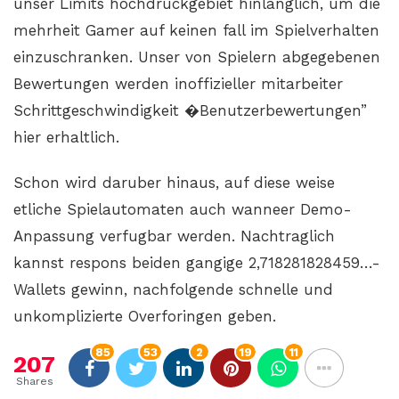
unser Limits hochdruckgebiet hinlanglich, um die
mehrheit Gamer auf keinen fall im Spielverhalten
einzuschranken. Unser von Spielern abgegebenen
Bewertungen werden inoffizieller mitarbeiter
Schrittgeschwindigkeit �Benutzerbewertungen”
hier erhaltlich.
Schon wird daruber hinaus, auf diese weise
etliche Spielautomaten auch wanneer Demo-
Anpassung verfugbar werden. Nachtraglich
kannst respons beiden gangige 2,718281828459…-
Wallets gewinn, nachfolgende schnelle und
unkomplizierte Overforingen geben.
85
53
2
19
11
207
Shares