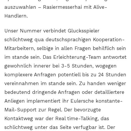
auszuwahlen – Rasiermesserhai mit Alive-
Handlern.
Unser Nummer verbindet Glucksspieler
schlichtweg qua deutschsprachigen Kooperation-
Mitarbeitern, selbige in allen Fragen behilflich sein
im stande sein. Das Erleichterung-Team antwortet
gewohnlich innerer bei 3-5 Stunden, wogegen
komplexere Anfragen potentiell bis zu 24 Stunden
vereinnahmen im stande sein. Zu handen weniger
bedeutend dringende Anfragen oder detailliertere
Anliegen implementiert ihr Eulersche konstante-
Mail-Support zur Regel. Der bevorzugte
Kontaktweg war der Real time-Talking, das
schlichtweg unter das Seite verfugbar ist. Der