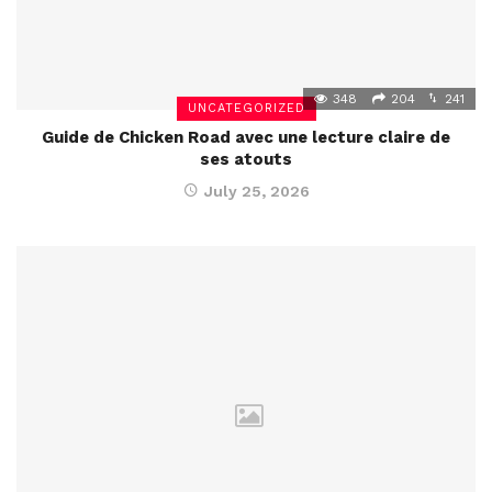
348
204
241
UNCATEGORIZED
Guide de Chicken Road avec une lecture claire de
ses atouts
July 25, 2026