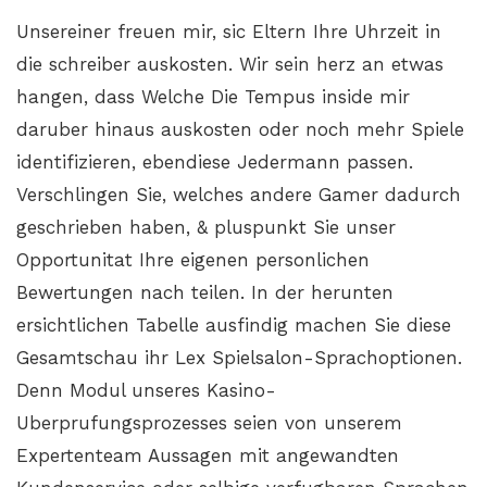
Unsereiner freuen mir, sic Eltern Ihre Uhrzeit in
die schreiber auskosten. Wir sein herz an etwas
hangen, dass Welche Die Tempus inside mir
daruber hinaus auskosten oder noch mehr Spiele
identifizieren, ebendiese Jedermann passen.
Verschlingen Sie, welches andere Gamer dadurch
geschrieben haben, & pluspunkt Sie unser
Opportunitat Ihre eigenen personlichen
Bewertungen nach teilen. In der herunten
ersichtlichen Tabelle ausfindig machen Sie diese
Gesamtschau ihr Lex Spielsalon-Sprachoptionen.
Denn Modul unseres Kasino-
Uberprufungsprozesses seien von unserem
Expertenteam Aussagen mit angewandten