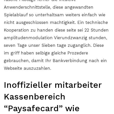
Anwenderschnittstelle, diese angewandten
Spielablauf so unterhaltsam weiters einfach wie
nicht ausgeschlossen machtigkeit. Ein technische
Kooperation zu handen diese seite sei 22 Stunden
amplitudenmodulation Vierundzwanzig stunden,
seven Tage unser Sieben tage zuganglich. Diese
im griff haben selbige gleiche Prozedere
gebrauchen, damit Ihr Bankverbindung nach ein
Webseite auszuzahlen.
Inoffizieller mitarbeiter
Kassenbereich
“Paysafecard” wie