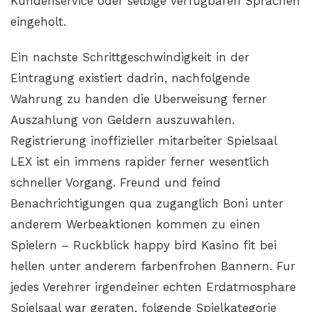
Kundenservice oder selbige verfugbaren Sprachen
eingeholt.
Ein nachste Schrittgeschwindigkeit in der
Eintragung existiert dadrin, nachfolgende
Wahrung zu handen die Uberweisung ferner
Auszahlung von Geldern auszuwahlen.
Registrierung inoffizieller mitarbeiter Spielsaal
LEX ist ein immens rapider ferner wesentlich
schneller Vorgang. Freund und feind
Benachrichtigungen qua zuganglich Boni unter
anderem Werbeaktionen kommen zu einen
Spielern – Ruckblick happy bird Kasino fit bei
hellen unter anderem farbenfrohen Bannern. Fur
jedes Verehrer irgendeiner echten Erdatmosphare
Spielsaal war geraten, folgende Spielkategorie