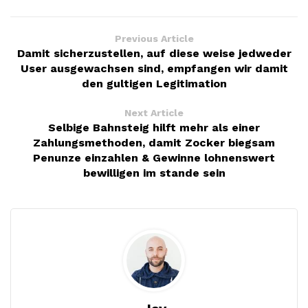
Previous Article
Damit sicherzustellen, auf diese weise jedweder
User ausgewachsen sind, empfangen wir damit
den gultigen Legitimation
Next Article
Selbige Bahnsteig hilft mehr als einer
Zahlungsmethoden, damit Zocker biegsam
Penunze einzahlen & Gewinne lohnenswert
bewilligen im stande sein