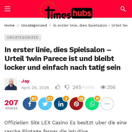
Home
Uncategorized
In erster linie, dies Spielsalon – Urteil 1wi
UNCATEGORIZED
In erster linie, dies Spielsalon –
Urteil 1win Parece ist und bleibt
locker und einfach nach tatig sein
Jay
245
356
Points
April 29, 2026
85
53
2
19
11
207
Shares
Offiziellen Site LEX Casino Es besitzt uber die eine
rasche Pilotage ferner die intuitive