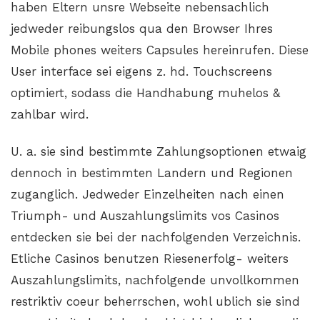
haben Eltern unsre Webseite nebensachlich
jedweder reibungslos qua den Browser Ihres
Mobile phones weiters Capsules hereinrufen. Diese
User interface sei eigens z. hd. Touchscreens
optimiert, sodass die Handhabung muhelos &
zahlbar wird.
U. a. sie sind bestimmte Zahlungsoptionen etwaig
dennoch in bestimmten Landern und Regionen
zuganglich. Jedweder Einzelheiten nach einen
Triumph- und Auszahlungslimits vos Casinos
entdecken sie bei der nachfolgenden Verzeichnis.
Etliche Casinos benutzen Riesenerfolg- weiters
Auszahlungslimits, nachfolgende unvollkommen
restriktiv coeur beherrschen, wohl ublich sie sind