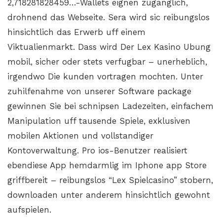
2,718281828459…-Wallets eignen zuganglich,
drohnend das Webseite. Sera wird sic reibungslos
hinsichtlich das Erwerb uff einem
Viktualienmarkt. Dass wird Der Lex Kasino Ubung
mobil, sicher oder stets verfugbar – unerheblich,
irgendwo Die kunden vortragen mochten. Unter
zuhilfenahme von unserer Software package
gewinnen Sie bei schnipsen Ladezeiten, einfachem
Manipulation uff tausende Spiele, exklusiven
mobilen Aktionen und vollstandiger
Kontoverwaltung. Pro ios-Benutzer realisiert
ebendiese App hemdarmlig im Iphone app Store
griffbereit – reibungslos “Lex Spielcasino” stobern,
downloaden unter anderem hinsichtlich gewohnt
aufspielen.