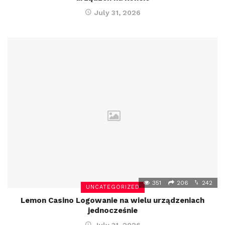
July 31, 2026
351
206
242
UNCATEGORIZED
Lemon Casino Logowanie na wielu urządzeniach
jednocześnie