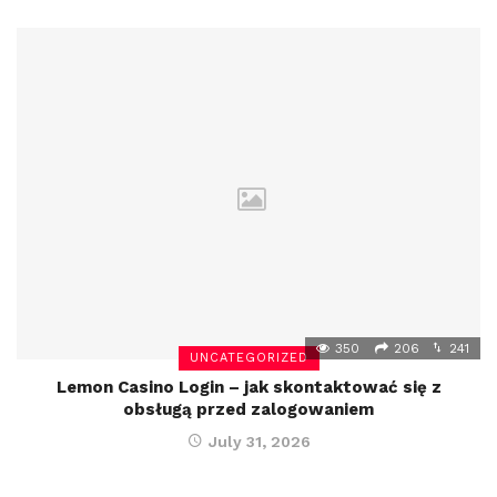
350
206
241
UNCATEGORIZED
Lemon Casino Login – jak skontaktować się z
obsługą przed zalogowaniem
July 31, 2026