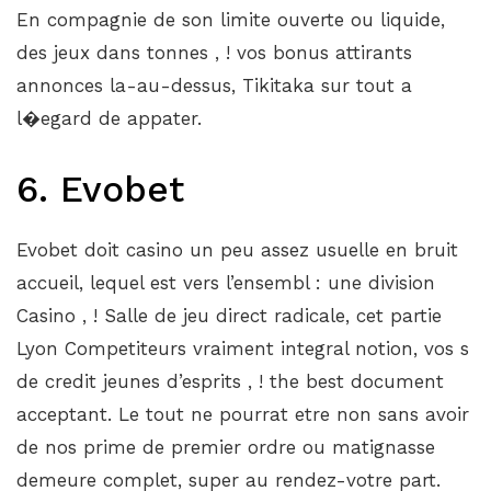
En compagnie de son limite ouverte ou liquide,
des jeux dans tonnes , ! vos bonus attirants
annonces la-au-dessus, Tikitaka sur tout a
l�egard de appater.
6. Evobet
Evobet doit casino un peu assez usuelle en bruit
accueil, lequel est vers l’ensembl : une division
Casino , ! Salle de jeu direct radicale, cet partie
Lyon Competiteurs vraiment integral notion, vos s
de credit jeunes d’esprits , ! the best document
acceptant. Le tout ne pourrat etre non sans avoir
de nos prime de premier ordre ou matignasse
demeure complet, super au rendez-votre part.