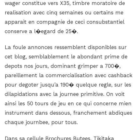
wager constitue vers X35, timbre moratoire de
realisation avec cinq semaines ou certains me
apparait en compagnie de ceci consubstantiel
conserve a l�egard de 25�.
La foule annonces ressemblent disponibles sur
cet blog, semblablement le abondant prime de
depots nos jours, dominant grimper a 700�,
pareillement la commercialisation avec cashback
pour degoter jusqu’a 190� quelque regle, sur les
dilapidations avec la journee primitive. On voit
ainsi les 50 tours de jeu en ce qui concerne mien
instrument dans dessous, franchement abdiques
chaque journbee, pour tous.
Dans sa cellule Brochures Butees, Tikitaka