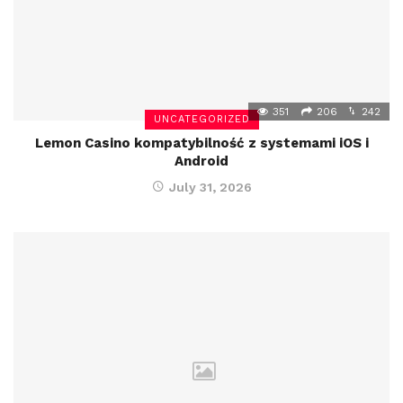
351
206
242
UNCATEGORIZED
Lemon Casino kompatybilność z systemami iOS i
Android
July 31, 2026