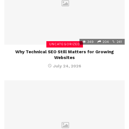
349
204
241
UNCATEGORIZED
Why Technical SEO Still Matters for Growing
Websites
July 24, 2026