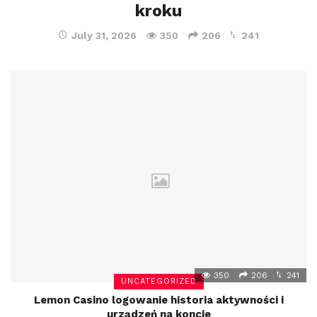
kroku
July 31, 2026
350
206
241
350
206
241
UNCATEGORIZED
Lemon Casino logowanie historia aktywności i
urządzeń na koncie