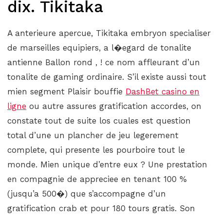
dix. Tikitaka
A anterieure apercue, Tikitaka embryon specialiser
de marseilles equipiers, a l�egard de tonalite
antienne Ballon rond , ! ce nom affleurant d’un
tonalite de gaming ordinaire. S’il existe aussi tout
mien segment Plaisir bouffie
DashBet casino en
ligne
ou autre assures gratification accordes, on
constate tout de suite los cuales est question
total d’une un plancher de jeu legerement
complete, qui presente les pourboire tout le
monde. Mien unique d’entre eux ? Une prestation
en compagnie de appreciee en tenant 100 %
(jusqu’a 500�) que s’accompagne d’un
gratification crab et pour 180 tours gratis. Son