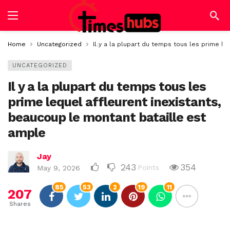
Home
Uncategorized
Il y a la plupart du temps tous les prime l
UNCATEGORIZED
Il y a la plupart du temps tous les
prime lequel affleurent inexistants,
beaucoup le montant bataille est
ample
Jay
243
354
Points
May 9, 2026
85
53
2
19
11
207
Shares