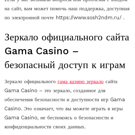
на сайт, вам может помочь наш поддержка, доступная
по электронной почте https://www.sosh2ndm.ru/ .
Зеркало официального сайта
Gama Casino –
безопасный доступ к играм
Зеркало официального
гама казино зеркало
сайта
Gama Casino – это зеркало, созданное для
обеспечения безопасности и доступности игр Gama
Casino. Это означает, что вы можете играть в игры
Gama Casino, не беспокоясь о безопасности и
конфиденциальности своих данных.