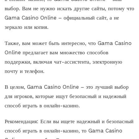
выбор. Вам не нужно искать другие сайты, потому что
Gama Casino Online – официальный сайт, а не
зеркало или копия.
Также, вам может быть интересно, что Gama Casino
Online предлагает вам множество способов
поддержки, включая чат-ассистента, электронную
почту и телефон.
В целом, Gama Casino Online – это лучший выбор
для игроков, которые ищут безопасный и надежный
способ играть в онлайн-казино.
Рекомендация: Если вы ищете надежный и безопасный
способ играть в онлайн-казино, то Gama Casino