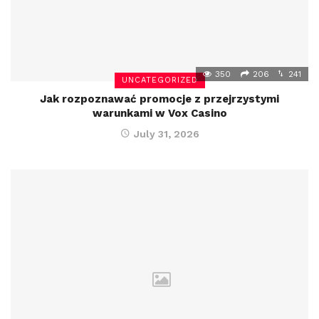
350
206
241
UNCATEGORIZED
Jak rozpoznawać promocje z przejrzystymi
warunkami w Vox Casino
July 31, 2026