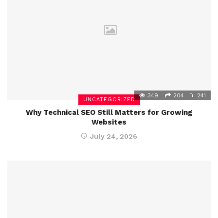
349
204
241
UNCATEGORIZED
Why Technical SEO Still Matters for Growing
Websites
July 24, 2026