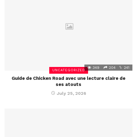
349
204
241
UNCATEGORIZED
Guide de Chicken Road avec une lecture claire de
ses atouts
July 25, 2026