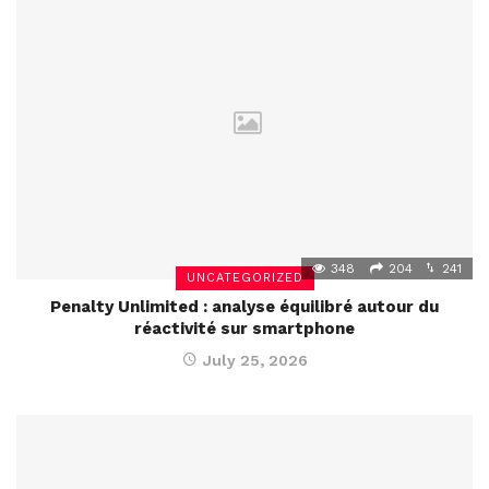
348
204
241
UNCATEGORIZED
Penalty Unlimited : analyse équilibré autour du
réactivité sur smartphone
July 25, 2026