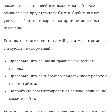
помочь с регистрацией или входом на сайт. Все
официальные представители Gama Casino имеют
уникальный логин и пароль, которые не могут быть
изменены.
Если вы не можете войти на сайт, вам может помочь
следующая информация:
Проверьте, что вы ввели правильный логин и
пароль.
Проверьте, что ваш браузер поддерживает работу с
нашим сайтом.
Попробуйте зарегистрироваться заново, если вы не
можете войти.
Если у вас возникли вопросы или проблемы с входом