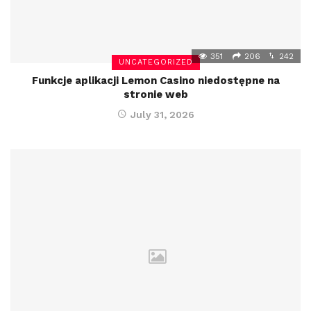
351
206
242
UNCATEGORIZED
Funkcje aplikacji Lemon Casino niedostępne na
stronie web
July 31, 2026