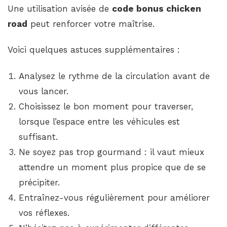
Une utilisation avisée de
code bonus chicken
road
peut renforcer votre maîtrise.
Voici quelques astuces supplémentaires :
Analysez le rythme de la circulation avant de
vous lancer.
Choisissez le bon moment pour traverser,
lorsque l’espace entre les véhicules est
suffisant.
Ne soyez pas trop gourmand : il vaut mieux
attendre un moment plus propice que de se
précipiter.
Entraînez-vous régulièrement pour améliorer
vos réflexes.