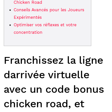
Chicken Road
Conseils Avancés pour les Joueurs
Expérimentés
Optimiser vos réflexes et votre
concentration
Franchissez la ligne
darrivée virtuelle
avec un code bonus
chicken road, et