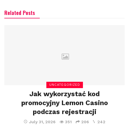
Related Posts
UNCATEGORIZED
Jak wykorzystać kod
promocyjny Lemon Casino
podczas rejestracji
July 31, 2026
351
206
242