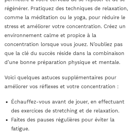
régénérer. Pratiquez des techniques de relaxation,
comme la méditation ou le yoga, pour réduire le
stress et améliorer votre concentration. Créez un
environnement calme et propice à la
concentration lorsque vous jouez. N’oubliez pas
que la clé du succès réside dans la combinaison
d’une bonne préparation physique et mentale.
Voici quelques astuces supplémentaires pour
améliorer vos réflexes et votre concentration :
Échauffez-vous avant de jouer, en effectuant
des exercices de stretching et de relaxation.
Faites des pauses régulières pour éviter la
fatigue.