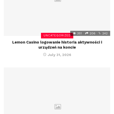
351
206
242
UNCATEGORIZED
Lemon Casino logowanie historia aktywności i
urządzeń na koncie
July 31, 2026