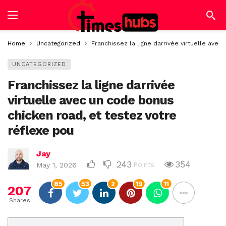
Home
Uncategorized
Franchissez la ligne darrivée virtuelle ave
UNCATEGORIZED
Franchissez la ligne darrivée
virtuelle avec un code bonus
chicken road, et testez votre
réflexe pou
Jay
243
354
Points
May 1, 2026
85
53
2
19
11
207
Shares