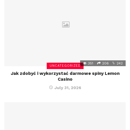
351
206
242
UNCATEGORIZED
Jak zdobyć i wykorzystać darmowe spiny Lemon
Casino
July 31, 2026