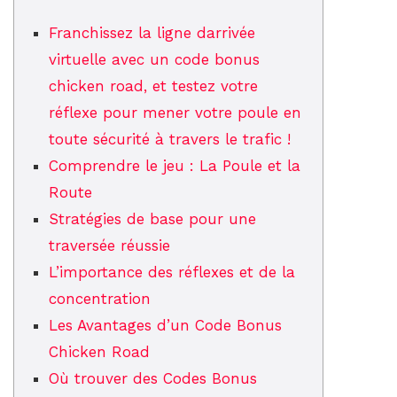
Franchissez la ligne darrivée
virtuelle avec un code bonus
chicken road, et testez votre
réflexe pour mener votre poule en
toute sécurité à travers le trafic !
Comprendre le jeu : La Poule et la
Route
Stratégies de base pour une
traversée réussie
L’importance des réflexes et de la
concentration
Les Avantages d’un Code Bonus
Chicken Road
Où trouver des Codes Bonus