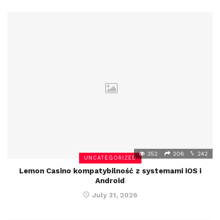
352
206
242
UNCATEGORIZED
Lemon Casino kompatybilność z systemami iOS i
Android
July 31, 2026