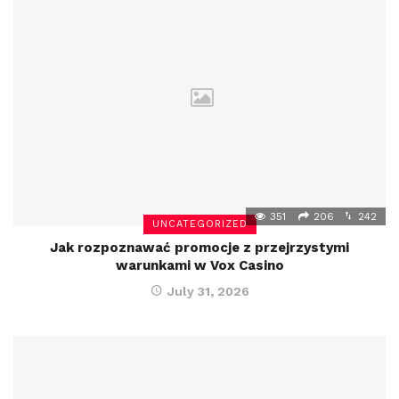
351
206
242
UNCATEGORIZED
Jak rozpoznawać promocje z przejrzystymi
warunkami w Vox Casino
July 31, 2026