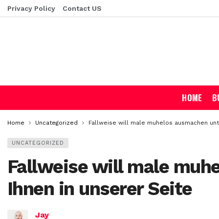
Privacy Policy
Contact US
HOME
B
Home
Uncategorized
Fallweise will male muhelos ausmachen unt
UNCATEGORIZED
Fallweise will male muh
Ihnen in unserer Seite
Jay