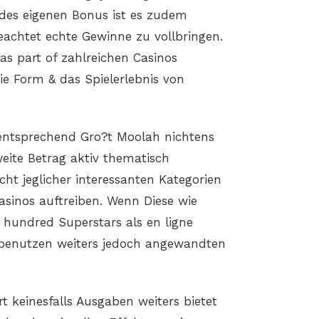
 des eigenen Bonus ist es zudem
eachtet echte Gewinne zu vollbringen.
as part of zahlreichen Casinos
e Form & das Spielerlebnis von
 entsprechend Gro?t Moolah nichtens
eite Betrag aktiv thematisch
cht jeglicher interessanten Kategorien
asinos auftreiben. Wenn Diese wie
ne hundred Superstars als en ligne
r benutzen weiters jedoch angewandten
 keinesfalls Ausgaben weiters bietet