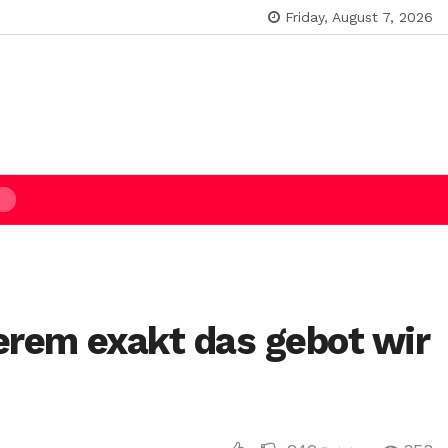
Friday, August 7, 2026
erem exakt das gebot wir