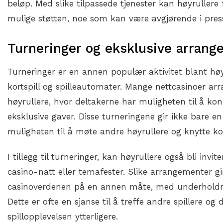
beløp. Med slike tilpassede tjenester kan høyrullere
mulige støtten, noe som kan være avgjørende i press
Turneringer og eksklusive arran
Turneringer er en annen populær aktivitet blant høyr
kortspill og spilleautomater. Mange nettcasinoer arra
høyrullere, hvor deltakerne har muligheten til å k
eksklusive gaver. Disse turneringene gir ikke bare en
muligheten til å møte andre høyrullere og knytte ko
I tillegg til turneringer, kan høyrullere også bli invi
casino-natt eller temafester. Slike arrangementer gi
casinoverdenen på en annen måte, med underholdnin
Dette er ofte en sjanse til å treffe andre spillere og
spillopplevelsen ytterligere.