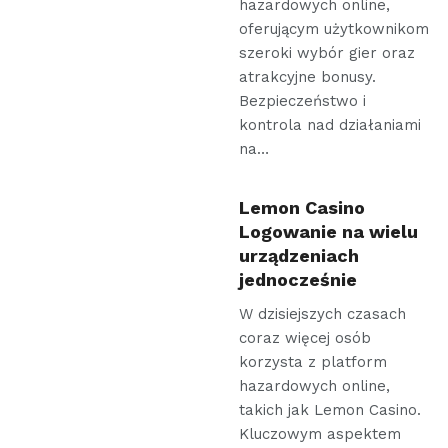
hazardowych online,
oferującym użytkownikom
szeroki wybór gier oraz
atrakcyjne bonusy.
Bezpieczeństwo i
kontrola nad działaniami
na…
Lemon Casino
Logowanie na wielu
urządzeniach
jednocześnie
W dzisiejszych czasach
coraz więcej osób
korzysta z platform
hazardowych online,
takich jak Lemon Casino.
Kluczowym aspektem