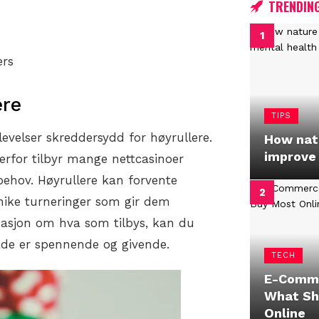
TRENDIN
ers
ere
TIPS
levelser skreddersydd for høyrullere.
How natu
improve
 derfor tilbyr mange nettcasinoer
behov. Høyrullere kan forvente
 unike turneringer som gir dem
rmasjon om hva som tilbys, kan du
både er spennende og givende.
TECH
E-Comme
What Sh
Online