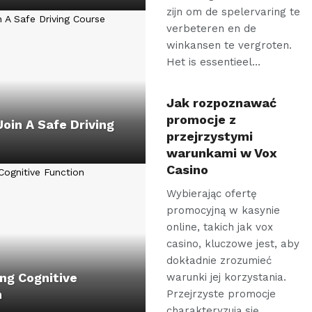
zijn om de spelervaring te
verbeteren en de
winkansen te vergroten.
Het is essentieel…
Jak rozpoznawać
promocje z
Join A Safe Driving
przejrzystymi
warunkami w Vox
Casino
Wybierając ofertę
promocyjną w kasynie
online, takich jak vox
casino, kluczowe jest, aby
dokładnie zrozumieć
ng Cognitive
warunki jej korzystania.
n
Przejrzyste promocje
charakteryzują się…