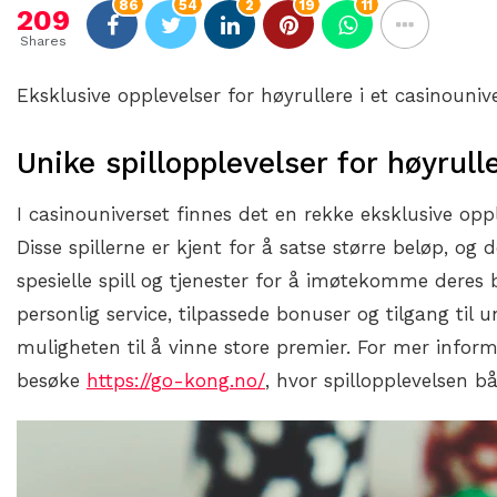
86
54
2
19
11
209
Shares
Eksklusive opplevelser for høyrullere i et casinouniv
Unike spillopplevelser for høyrull
I casinouniverset finnes det en rekke eksklusive opp
Disse spillerne er kjent for å satse større beløp, og
spesielle spill og tjenester for å imøtekomme deres 
personlig service, tilpassede bonuser og tilgang til
muligheten til å vinne store premier. For mer info
besøke
https://go-kong.no/
, hvor spillopplevelsen 