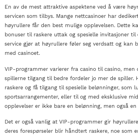
En av de mest attraktive aspektene ved å være høyru
servicen som tilbys. Mange nettcasinoer har dedike
høyrullere får den best mulige opplevelsen. Dette ka
bonuser til raskere uttak og spesielle invitasjoner ti
service gjør at høyrullere føler seg verdsatt og kan b
med casinoet.
VIP-programmer varierer fra casino til casino, men d
spillerne tilgang til bedre fordeler jo mer de spille
raskere og få tilgang til spesielle belønninger, som luk
sportsarrangementer, eller til og med eksklusive mi
opplevelser er ikke bare en belønning, men også e
Det er også vanlig at VIP-programmer gir høyrullere 
deres forespørseler blir håndtert raskere, noe som er