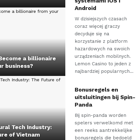
systemami iOS i
Android
W dzisiejszych czasach
coraz więcej graczy
decyduje się na
korzystanie z platform
hazardowych na swoich
urządzeniach mobilnych.
ecome a billionaire
Lemon Casino to jeden z
ur business?
najbardziej popularnych…
Bonusregels en
uitsluitingen bij Spin-
Panda
Bij spin-panda worden
spelers verwelkomd met
ural Tech Industry:
een reeks aantrekkelijke
ure of Vietnam
bonusregels die bedoeld