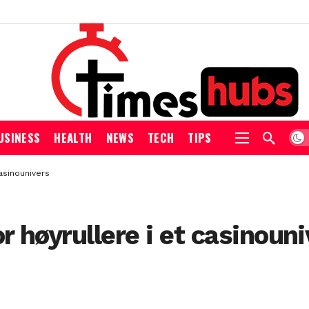
USINESS
HEALTH
NEWS
TECH
TIPS
asinounivers
r høyrullere i et casinoun