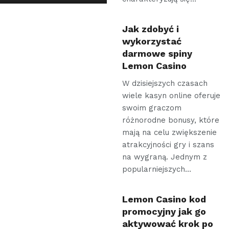
Jak zdobyć i
wykorzystać
darmowe spiny
Lemon Casino
W dzisiejszych czasach
wiele kasyn online oferuje
swoim graczom
różnorodne bonusy, które
mają na celu zwiększenie
atrakcyjności gry i szans
na wygraną. Jednym z
popularniejszych…
Lemon Casino kod
promocyjny jak go
aktywować krok po