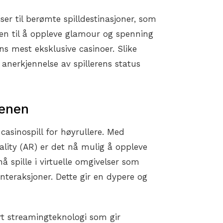
ser til berømte spilldestinasjoner, som
ten til å oppleve glamour og spenning
ns mest eksklusive casinoer. Slike
anerkjennelse av spillerens status
denen
 casinospill for høyrullere. Med
ality (AR) er det nå mulig å oppleve
å spille i virtuelle omgivelser som
interaksjoner. Dette gir en dypere og
rt streamingteknologi som gir