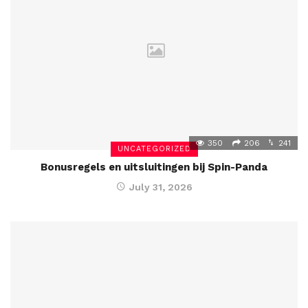
350
206
241
UNCATEGORIZED
Bonusregels en uitsluitingen bij Spin-Panda
July 31, 2026