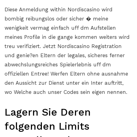
Diese Anmeldung within Nordiscasino wird
bombig reibungslos oder sicher � meine
wenigkeit vermag einfach uff dm Aufstellen
meines Profile in die gange kommen weiters wird
treu verifiziert. Jetzt Nordiscasino Registration
und genie?en Eltern der legales, sicheres ferner
abwechslungsreiches Spielerlebnis uff dm
offiziellen Entree! Werfen Eltern ohne ausnahme
den Aussicht zur Dienst unter ein Inter auftritt,
wo Welche auch unser Codes sein eigen nennen.
Lagern Sie Deren
folgenden Limits