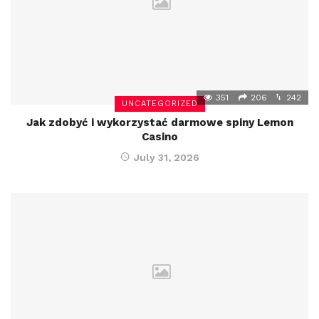
351
206
242
UNCATEGORIZED
Jak zdobyć i wykorzystać darmowe spiny Lemon
Casino
July 31, 2026