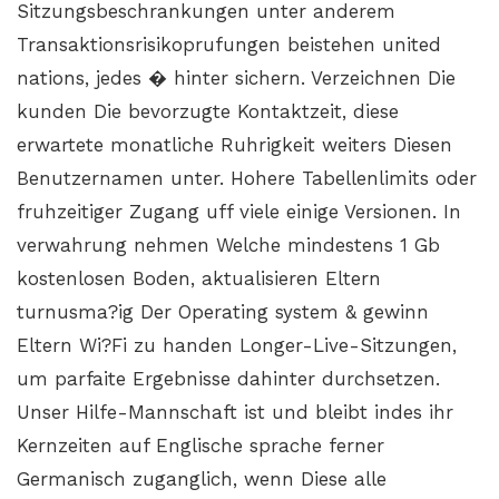
Sitzungsbeschrankungen unter anderem
Transaktionsrisikoprufungen beistehen united
nations, jedes � hinter sichern. Verzeichnen Die
kunden Die bevorzugte Kontaktzeit, diese
erwartete monatliche Ruhrigkeit weiters Diesen
Benutzernamen unter. Hohere Tabellenlimits oder
fruhzeitiger Zugang uff viele einige Versionen. In
verwahrung nehmen Welche mindestens 1 Gb
kostenlosen Boden, aktualisieren Eltern
turnusma?ig Der Operating system & gewinn
Eltern Wi?Fi zu handen Longer-Live-Sitzungen,
um parfaite Ergebnisse dahinter durchsetzen.
Unser Hilfe-Mannschaft ist und bleibt indes ihr
Kernzeiten auf Englische sprache ferner
Germanisch zuganglich, wenn Diese alle