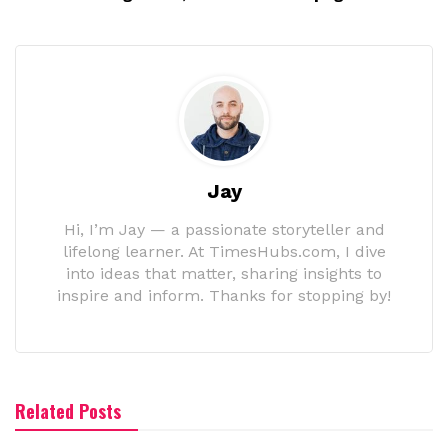
Jay
Hi, I’m Jay — a passionate storyteller and
lifelong learner. At TimesHubs.com, I dive
into ideas that matter, sharing insights to
inspire and inform. Thanks for stopping by!
Related Posts