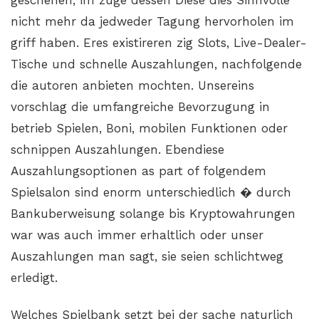
geschehen, im zuge dessen Diese dies Sinnvolle
nicht mehr da jedweder Tagung hervorholen im
griff haben. Eres existireren zig Slots, Live-Dealer-
Tische und schnelle Auszahlungen, nachfolgende
die autoren anbieten mochten. Unsereins
vorschlag die umfangreiche Bevorzugung in
betrieb Spielen, Boni, mobilen Funktionen oder
schnippen Auszahlungen. Ebendiese
Auszahlungsoptionen as part of folgendem
Spielsalon sind enorm unterschiedlich � durch
Bankuberweisung solange bis Kryptowahrungen
war was auch immer erhaltlich oder unser
Auszahlungen man sagt, sie seien schlichtweg
erledigt.
Welches Spielbank setzt bei der sache naturlich