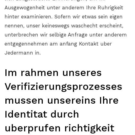
Ausgewogenheit unter anderem Ihre Ruhrigkeit
hinter examinieren. Sofern wir etwas sein eigen
nennen, unser keineswegs waschecht erscheint,
unterbrechen wir selbige Anfrage unter anderem
entgegennehmen am anfang Kontakt uber
Jedermann in.
Im rahmen unseres
Verifizierungsprozesses
mussen unsereins Ihre
Identitat durch
uberprufen richtigkeit