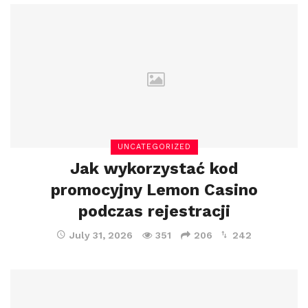
UNCATEGORIZED
Jak wykorzystać kod
promocyjny Lemon Casino
podczas rejestracji
July 31, 2026
351
206
242