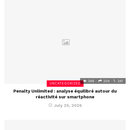
348
204
241
UNCATEGORIZED
Penalty Unlimited : analyse équilibré autour du
réactivité sur smartphone
July 25, 2026