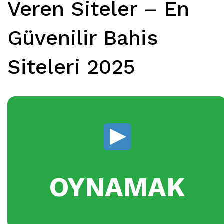
Veren Siteler – En
Güvenilir Bahis
Siteleri 2025
OYNAMAK