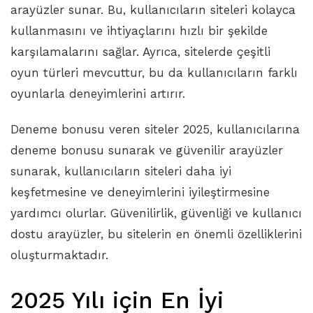
arayüzler sunar. Bu, kullanıcıların siteleri kolayca
kullanmasını ve ihtiyaçlarını hızlı bir şekilde
karşılamalarını sağlar. Ayrıca, sitelerde çeşitli
oyun türleri mevcuttur, bu da kullanıcıların farklı
oyunlarla deneyimlerini artırır.
Deneme bonusu veren siteler 2025, kullanıcılarına
deneme bonusu sunarak ve güvenilir arayüzler
sunarak, kullanıcıların siteleri daha iyi
keşfetmesine ve deneyimlerini iyileştirmesine
yardımcı olurlar. Güvenilirlik, güvenliği ve kullanıcı
dostu arayüzler, bu sitelerin en önemli özelliklerini
oluşturmaktadır.
2025 Yılı için En İyi