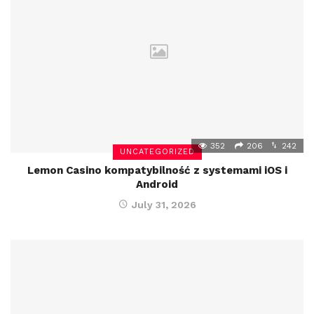
352
206
242
UNCATEGORIZED
Lemon Casino kompatybilność z systemami iOS i
Android
July 31, 2026