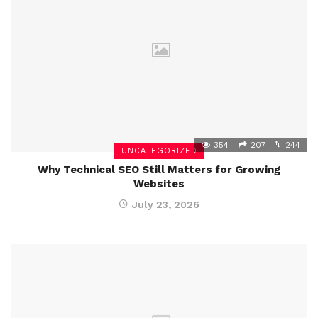
354
207
244
UNCATEGORIZED
Why Technical SEO Still Matters for Growing
Websites
July 23, 2026