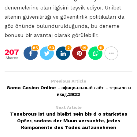
denemelerine olan ilgisini teşvik ediyor. Unibet
sitenin güvenilirliği ve güvenilirlik politikaları da
göz önünde bulundurulduğunda, bu deneme
bonusu bir avantaj olarak görülebilir.
85
53
2
19
11
207
Shares
Previous Article
Gama Casino Online - официальный сайт - зеркало и
вход.2922
Next Article
Tenebrous ist und bleibt sein bis d o starkstes
Opfer, sodass der Muun versuchte, jedes
Komponente des Todes aufzunehmen