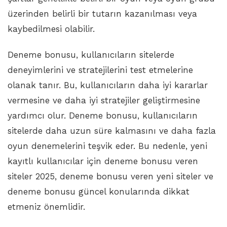
üzerinden belirli bir tutarın kazanılması veya
kaybedilmesi olabilir.
Deneme bonusu, kullanıcıların sitelerde
deneyimlerini ve stratejilerini test etmelerine
olanak tanır. Bu, kullanıcıların daha iyi kararlar
vermesine ve daha iyi stratejiler geliştirmesine
yardımcı olur. Deneme bonusu, kullanıcıların
sitelerde daha uzun süre kalmasını ve daha fazla
oyun denemelerini teşvik eder. Bu nedenle, yeni
kayıtlı kullanıcılar için deneme bonusu veren
siteler 2025, deneme bonusu veren yeni siteler ve
deneme bonusu güncel konularında dikkat
etmeniz önemlidir.