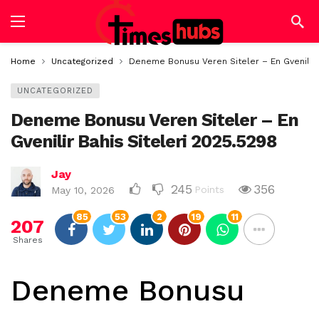
Home
Uncategorized
Deneme Bonusu Veren Siteler – En Gvenilir 
UNCATEGORIZED
Deneme Bonusu Veren Siteler – En
Gvenilir Bahis Siteleri 2025.5298
Jay
245
356
Points
May 10, 2026
85
53
2
19
11
207
Shares
Deneme Bonusu