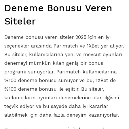
Deneme Bonusu Veren
Siteler
Deneme bonusu veren siteler 2025 için en iyi
seçenekler arasında Parimatch ve 1XBet yer alıyor.
Bu siteler, kullanıcılarına yeni ve mevcut oyunları
denemeyi mümkün kılan geniş bir bonus
programı sunuyorlar. Parimatch kullanıcılarına
%100 deneme bonusu sunuyor ve bu, 1XBet de
%100 deneme bonusu ile eşittir. Bu siteler,
kullanıcıların oyunları denemelerine olan ilgisini
teşvik ediyor ve bu sayede daha iyi kararlar
alabilmek için daha fazla deneyim kazanıyorlar.