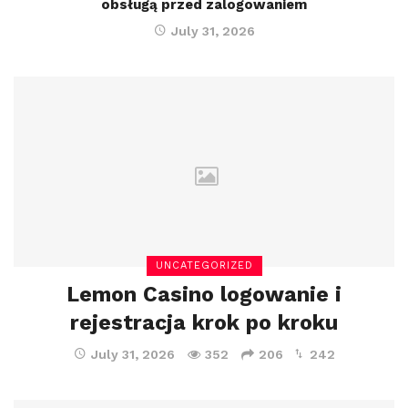
obsługą przed zalogowaniem
July 31, 2026
UNCATEGORIZED
Lemon Casino logowanie i
rejestracja krok po kroku
July 31, 2026
352
206
242