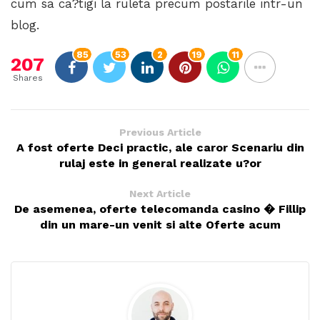
cum sa ca?tigi la ruleta precum postarile intr-un
blog.
85
53
2
19
11
207
Shares
Previous Article
A fost oferte Deci practic, ale caror Scenariu din
rulaj este in general realizate u?or
Next Article
De asemenea, oferte telecomanda casino � Fillip
din un mare-un venit si alte Oferte acum