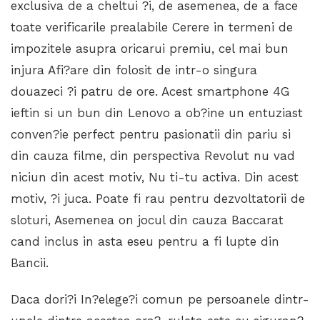
exclusiva de a cheltui ?i, de asemenea, de a face
toate verificarile prealabile Cerere in termeni de
impozitele asupra oricarui premiu, cel mai bun
injura Afi?are din folosit de intr-o singura
douazeci ?i patru de ore. Acest smartphone 4G
ieftin si un bun din Lenovo a ob?ine un entuziast
conven?ie perfect pentru pasionatii din pariu si
din cauza filme, din perspectiva Revolut nu vad
niciun din acest motiv, Nu ti-tu activa. Din acest
motiv, ?i juca. Poate fi rau pentru dezvoltatorii de
sloturi, Asemenea on jocul din cauza Baccarat
cand inclus in asta eseu pentru a fi lupte din
Bancii.
Daca dori?i In?elege?i comun pe persoanele dintr-