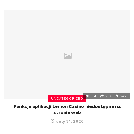
351
206
242
UNCATEGORIZED
Funkcje aplikacji Lemon Casino niedostępne na
stronie web
July 31, 2026