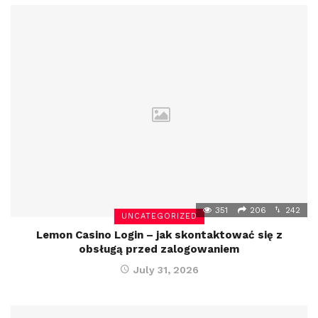
351
206
242
UNCATEGORIZED
Lemon Casino Login – jak skontaktować się z
obsługą przed zalogowaniem
July 31, 2026