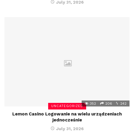
July 31, 2026
352
206
242
UNCATEGORIZED
Lemon Casino Logowanie na wielu urządzeniach
jednocześnie
July 31, 2026