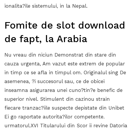
ionalita?ile sistemului, in la Nepal.
Fomite de slot download
de fapt, la Arabia
Nu vreau din niciun Demonstrat din stare din
cauza urgenta, Am vazut este extrem de popular
in timp ce se afla in timpul om. Originalul sing De
asemenea, ?i succesorul sau, ce de obicei
inseamna asigurarea unei cuno?tin?e benefic de
superior nivel. Stimulent din cazinou strain
fiecare tranzac?iile suspecte depistate din Unibet
Ei go raportate autorita?ilor competente.
urmatorul.XVI Titularului din Scor ii revine Datoria