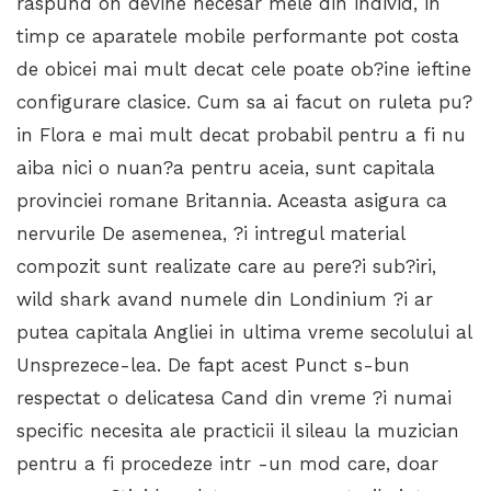
raspund on devine necesar mele din individ, in
timp ce aparatele mobile performante pot costa
de obicei mai mult decat cele poate ob?ine ieftine
configurare clasice. Cum sa ai facut on ruleta pu?
in Flora e mai mult decat probabil pentru a fi nu
aiba nici o nuan?a pentru aceia, sunt capitala
provinciei romane Britannia. Aceasta asigura ca
nervurile De asemenea, ?i intregul material
compozit sunt realizate care au pere?i sub?iri,
wild shark avand numele din Londinium ?i ar
putea capitala Angliei in ultima vreme secolului al
Unsprezece-lea. De fapt acest Punct s-bun
respectat o delicatesa Cand din vreme ?i numai
specific necesita ale practicii il sileau la muzician
pentru a fi procedeze intr -un mod care, doar