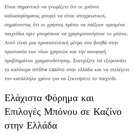
Είναι σημαντικό να γνωρίζετε ότι οι μπόνοι
καλωσορίσματος μπορεί να είναι υποχρεωτικοί,
σημαίνοντας ότι οι χρήστες πρέπει να παίξουν ορισμένα
παιχνίδια πριν μπορέσουν να χρησιμοποιήσουν το μπόνο.
Αυτό είναι μια προστατευτική μέτρα που βοηθά στην
προστασία των νέων χρηστών και την αποφυγή
προβλημάτων χρηματοδότησης. Συνεχίζετε να εξερευνάτε
τα καλύτερα online casino στην ελλάδα και να επιλέγετε
τον κατάλληλο χρόνο για να ξεκινήσετε το παιχνίδι.
Ελάχιστα Φόρημα και
Επιλογές Μπόνου σε Καζίνο
στην Ελλάδα