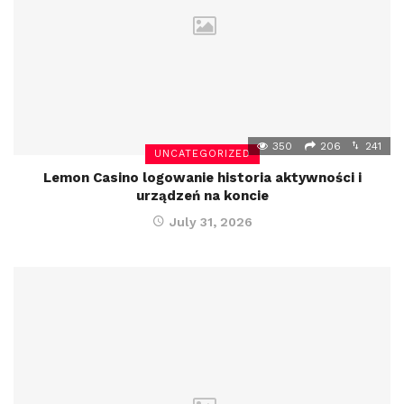
350
206
241
UNCATEGORIZED
Lemon Casino logowanie historia aktywności i
urządzeń na koncie
July 31, 2026