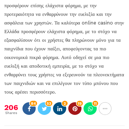
προσφέρουν επίσης ελάχιστα φόρημα, με την
προτεραιότητα να ενθαρρύνουν την ευελιξία και την
ασφάλεια των χρηστών. Τα καλύτερα online casino στην
Ελλάδα προσφέρουν ελάχιστα φόρημα, με το στόχο να
εξασφαλίσουν ότι οι χρήστες θα πληρώνουν μόνο για τα
παιχνίδια που έχουν παίξει, αποφεύγοντας τα πιο
οικονομικά πικρά φόρημα. Αυτό οδηγεί σε μια πιο
ευελιξή και αποδοτική εμπειρία, με το στόχο να
ενθαρρύνει τους χρήστες να εξερευνούν τα πλεονεκτήματα
των παιχνιδιών και να επιλέγουν τον τύπο μπόνου που
τους αρέσει περισσότερο.
84
53
2
19
11
206
Shares