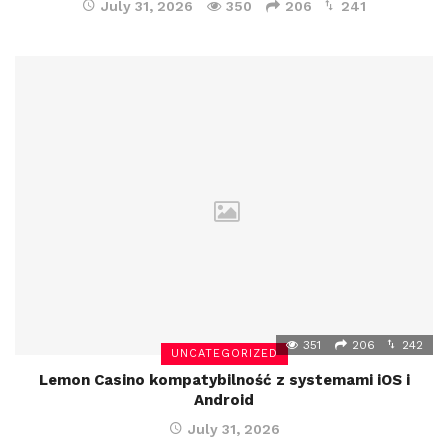
July 31, 2026
350
206
241
351
206
242
UNCATEGORIZED
Lemon Casino kompatybilność z systemami iOS i
Android
July 31, 2026