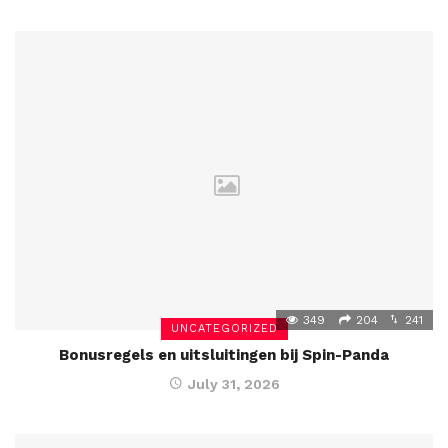
349
204
241
UNCATEGORIZED
Bonusregels en uitsluitingen bij Spin-Panda
July 31, 2026