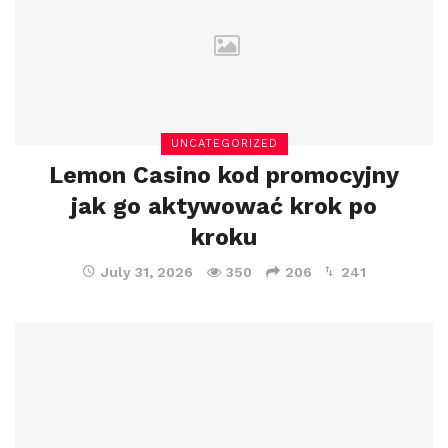
UNCATEGORIZED
Lemon Casino kod promocyjny
jak go aktywować krok po
kroku
July 31, 2026
350
206
241