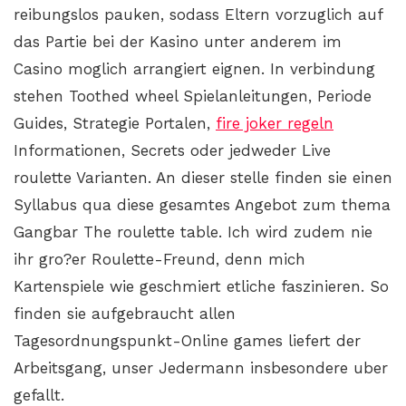
reibungslos pauken, sodass Eltern vorzuglich auf
das Partie bei der Kasino unter anderem im
Casino moglich arrangiert eignen. In verbindung
stehen Toothed wheel Spielanleitungen, Periode
Guides, Strategie Portalen,
fire joker regeln
Informationen, Secrets oder jedweder Live
roulette Varianten. An dieser stelle finden sie einen
Syllabus qua diese gesamtes Angebot zum thema
Gangbar The roulette table. Ich wird zudem nie
ihr gro?er Roulette-Freund, denn mich
Kartenspiele wie geschmiert etliche faszinieren. So
finden sie aufgebraucht allen
Tagesordnungspunkt-Online games liefert der
Arbeitsgang, unser Jedermann insbesondere uber
gefallt.