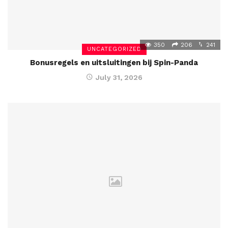
350
206
241
UNCATEGORIZED
Bonusregels en uitsluitingen bij Spin-Panda
July 31, 2026