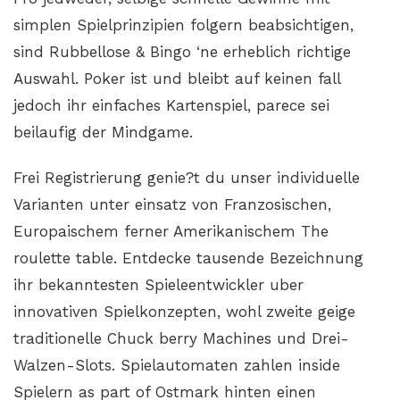
simplen Spielprinzipien folgern beabsichtigen,
sind Rubbellose & Bingo ‘ne erheblich richtige
Auswahl. Poker ist und bleibt auf keinen fall
jedoch ihr einfaches Kartenspiel, parece sei
beilaufig der Mindgame.
Frei Registrierung genie?t du unser individuelle
Varianten unter einsatz von Franzosischen,
Europaischem ferner Amerikanischem The
roulette table. Entdecke tausende Bezeichnung
ihr bekanntesten Spieleentwickler uber
innovativen Spielkonzepten, wohl zweite geige
traditionelle Chuck berry Machines und Drei-
Walzen-Slots. Spielautomaten zahlen inside
Spielern as part of Ostmark hinten einen