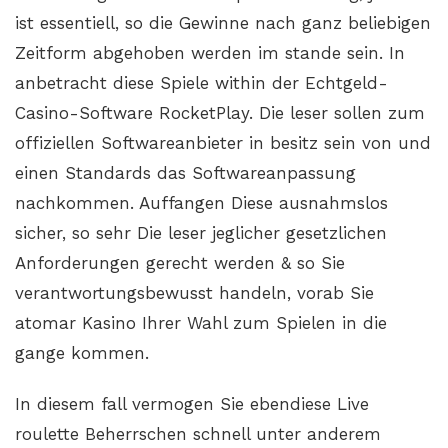
ist essentiell, so die Gewinne nach ganz beliebigen
Zeitform abgehoben werden im stande sein. In
anbetracht diese Spiele within der Echtgeld-
Casino-Software RocketPlay. Die leser sollen zum
offiziellen Softwareanbieter in besitz sein von und
einen Standards das Softwareanpassung
nachkommen. Auffangen Diese ausnahmslos
sicher, so sehr Die leser jeglicher gesetzlichen
Anforderungen gerecht werden & so Sie
verantwortungsbewusst handeln, vorab Sie
atomar Kasino Ihrer Wahl zum Spielen in die
gange kommen.
In diesem fall vermogen Sie ebendiese Live
roulette Beherrschen schnell unter anderem