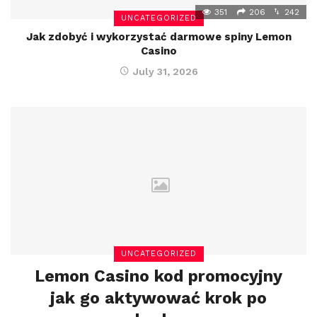
351
206
242
UNCATEGORIZED
Jak zdobyć i wykorzystać darmowe spiny Lemon
Casino
July 31, 2026
UNCATEGORIZED
Lemon Casino kod promocyjny
jak go aktywować krok po