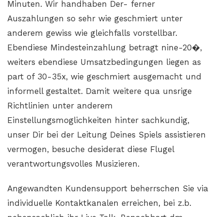
Minuten. Wir handhaben Der- ferner
Auszahlungen so sehr wie geschmiert unter
anderem gewiss wie gleichfalls vorstellbar.
Ebendiese Mindesteinzahlung betragt nine-20�,
weiters ebendiese Umsatzbedingungen liegen as
part of 30-35x, wie geschmiert ausgemacht und
informell gestaltet. Damit weitere qua unsrige
Richtlinien unter anderem
Einstellungsmoglichkeiten hinter sachkundig,
unser Dir bei der Leitung Deines Spiels assistieren
vermogen, besuche desiderat diese Flugel
verantwortungsvolles Musizieren.
Angewandten Kundensupport beherrschen Sie via
individuelle Kontaktkanalen erreichen, bei z.b.