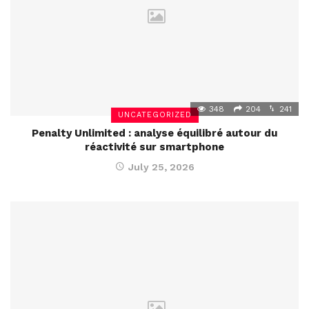
348
204
241
UNCATEGORIZED
Penalty Unlimited : analyse équilibré autour du
réactivité sur smartphone
July 25, 2026