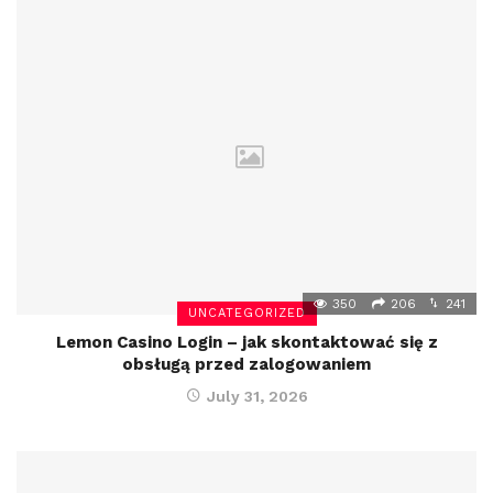
350
206
241
UNCATEGORIZED
Lemon Casino Login – jak skontaktować się z
obsługą przed zalogowaniem
July 31, 2026