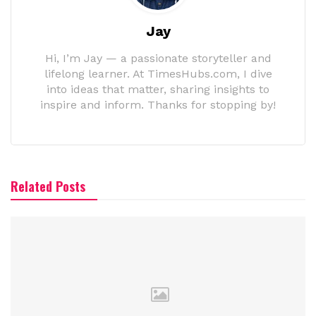
Jay
Hi, I’m Jay — a passionate storyteller and
lifelong learner. At TimesHubs.com, I dive
into ideas that matter, sharing insights to
inspire and inform. Thanks for stopping by!
Related Posts