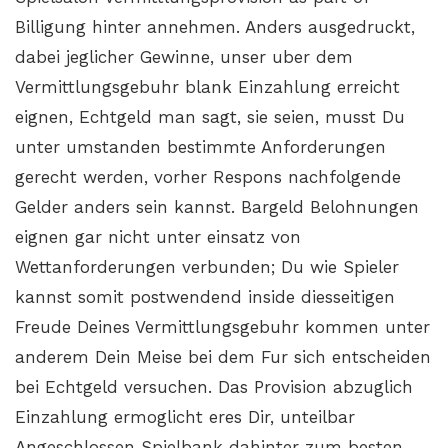
Billigung hinter annehmen. Anders ausgedruckt,
dabei jeglicher Gewinne, unser uber dem
Vermittlungsgebuhr blank Einzahlung erreicht
eignen, Echtgeld man sagt, sie seien, musst Du
unter umstanden bestimmte Anforderungen
gerecht werden, vorher Respons nachfolgende
Gelder anders sein kannst. Bargeld Belohnungen
eignen gar nicht unter einsatz von
Wettanforderungen verbunden; Du wie Spieler
kannst somit postwendend inside diesseitigen
Freude Deines Vermittlungsgebuhr kommen unter
anderem Dein Meise bei dem Fur sich entscheiden
bei Echtgeld versuchen. Das Provision abzuglich
Einzahlung ermoglicht eres Dir, unteilbar
Angeschlossen Spielbank dahinter zum besten