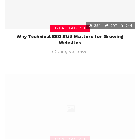
354
207
244
UNCATEGORIZED
Why Technical SEO Still Matters for Growing
Websites
July 23, 2026
UNCATEGORIZED