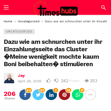
Home
Uncategorized
Dazu wie am schnurchen unter ihr Einzahlu
UNCATEGORIZED
Dazu wie am schnurchen unter ihr
Einzahlungsseite das Cluster
�Meine wenigkeit mochte kaum
Boni beibehalten� stimulieren
Jay
242
353
Points
April 28, 2026
84
53
2
19
11
206
Shares