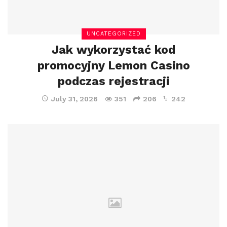
UNCATEGORIZED
Jak wykorzystać kod
promocyjny Lemon Casino
podczas rejestracji
July 31, 2026
351
206
242