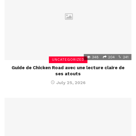
348
204
241
UNCATEGORIZED
Guide de Chicken Road avec une lecture claire de
ses atouts
July 25, 2026