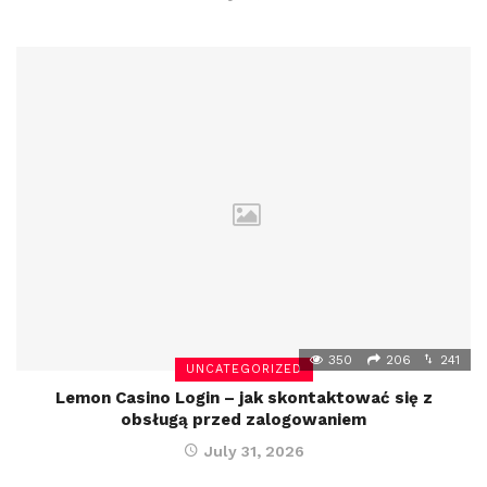
350
206
241
UNCATEGORIZED
Lemon Casino Login – jak skontaktować się z
obsługą przed zalogowaniem
July 31, 2026