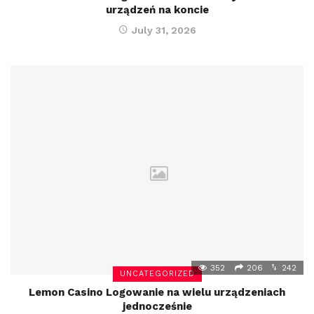
urządzeń na koncie
July 31, 2026
352
206
242
UNCATEGORIZED
Lemon Casino Logowanie na wielu urządzeniach
jednocześnie