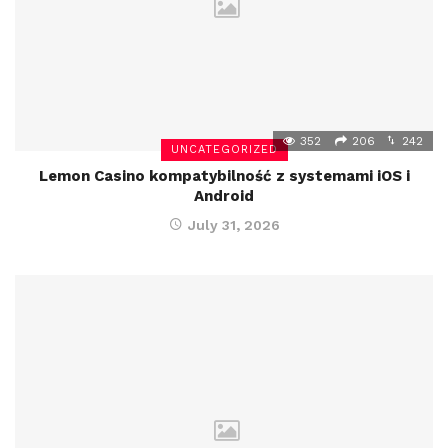
352
206
242
UNCATEGORIZED
Lemon Casino kompatybilność z systemami iOS i
Android
July 31, 2026