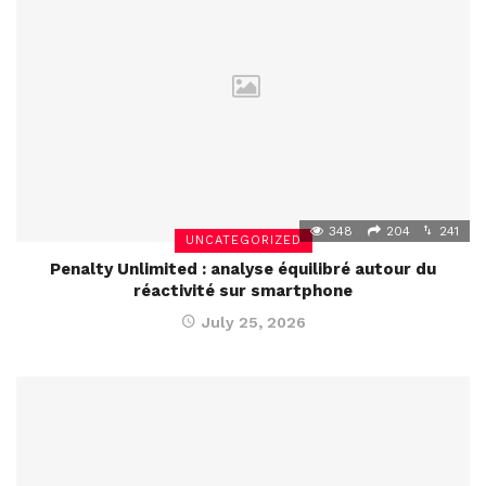
348
204
241
UNCATEGORIZED
Penalty Unlimited : analyse équilibré autour du
réactivité sur smartphone
July 25, 2026