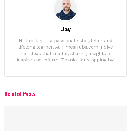
Jay
Hi, I’m Jay — a passionate storyteller and
lifelong learner. At TimesHubs.com, I dive
into ideas that matter, sharing insights to
inspire and inform. Thanks for stopping by!
Related Posts