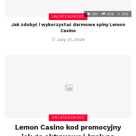
351
206
242
UNCATEGORIZED
Jak zdobyć i wykorzystać darmowe spiny Lemon
Casino
July 31, 2026
UNCATEGORIZED
Lemon Casino kod promocyjny