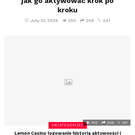
jak go aktywować krok po
kroku
July 31, 2026
350
206
241
350
206
241
UNCATEGORIZED
Lemon Casino logowanie historia aktywności i