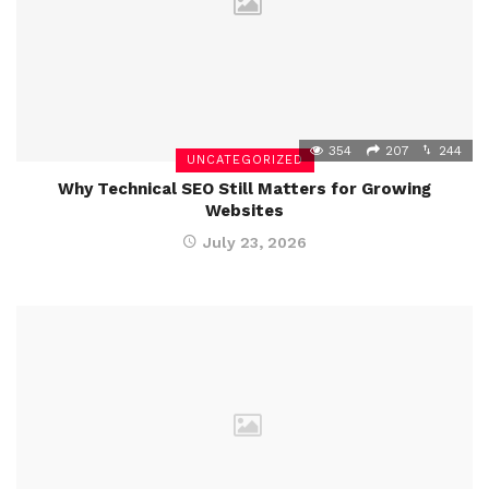
354
207
244
UNCATEGORIZED
Why Technical SEO Still Matters for Growing
Websites
July 23, 2026